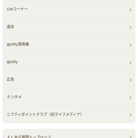
CMコーナー
退会
@nifty使用権
@nifty
広告
テンタメ
ニフティポイントクラブ（旧ライフメディア）
よくある質問トップページ