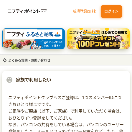
新規登録(無料)
ログイン
dカード GOLD
三井住友カード ゴールド（NL）（家族カード発行）
【実質初月無料】DMM | Disney+(ディズニープラス) セットプラン
SBI証券 確定拠出年金（iDeCo）
よくある質問・お問い合わせ
家族で利用したい
ニフティポイントクラブへのご登録は、1つのメンバーIDにつ
きおひとり様までです。
ご家族やご親族（以下、ご家族）で利用していただく場合は、
おひとりずつ登録をしてください。
なお、パソコンの共有をしている場合は、パソコンのユーザー
登録をしたり、メールソフトのパスワード設定などしたり、他