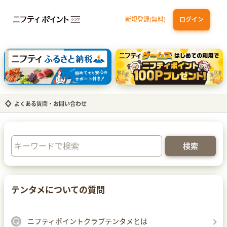
新規登録(無料)
ログイン
三井住友カード ゴールド（NL）（家族カード発行）
dカード GOLD
【実質初月無料】DMM | Disney+(ディズニープラス) セットプラン
SBI証券 確定拠出年金（iDeCo）
よくある質問・お問い合わせ
テンタメについての質問
ニフティポイントクラブテンタメとは