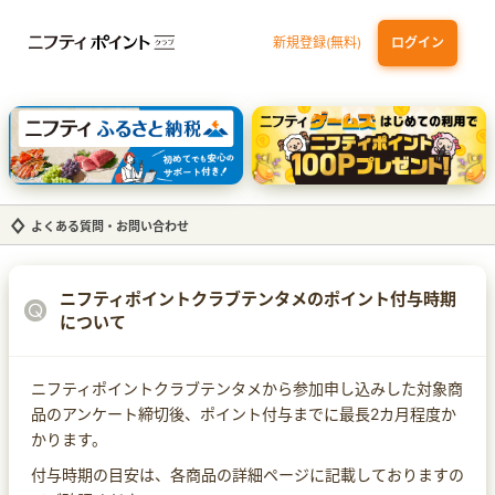
新規登録(無料)
ログイン
dカード
九州カードNEXT
JCB ORIGINAL SERIES：JCBカード S
三井住友カード ゴールド（NL）（家族カード発行）
【実質初月無料】DMM | Disney+(ディズニープラス) セットプラン
よくある質問・お問い合わせ
ニフティポイントクラブテンタメのポイント付与時期
について
ニフティポイントクラブテンタメから参加申し込みした対象商
品のアンケート締切後、ポイント付与までに最長2カ月程度か
かります。
付与時期の目安は、各商品の詳細ページに記載しておりますの