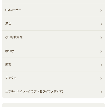
CMコーナー
退会
@nifty使用権
@nifty
広告
テンタメ
ニフティポイントクラブ（旧ライフメディア）