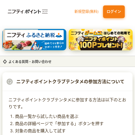
新規登録(無料)
ログイン
dカード GOLD
三井住友カード ゴールド（NL）（家族カード発行）
【実質初月無料】DMM | Disney+(ディズニープラス) セットプラン
SBI証券 確定拠出年金（iDeCo）
よくある質問・お問い合わせ
ニフティポイントクラブテンタメの参加方法について
ニフティポイントクラブテンタメに参加する方法は以下のとお
りです。
商品一覧から試したい商品を選ぶ
商品の詳細ページで「参加する」ボタンを押す
対象の商品を購入して試す