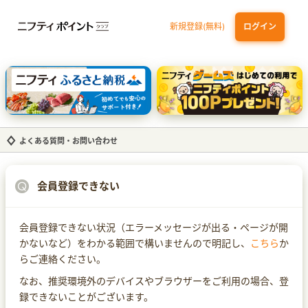
新規登録(無料)
ログイン
dカード GOLD
三井住友カード ゴールド（NL）（家族カード発行）
【実質初月無料】DMM | Disney+(ディズニープラス) セットプラン
SBI証券 確定拠出年金（iDeCo）
よくある質問・お問い合わせ
会員登録できない
会員登録できない状況（エラーメッセージが出る・ページが開
かないなど）をわかる範囲で構いませんので明記し、
こちら
か
らご連絡ください。
なお、推奨環境外のデバイスやブラウザーをご利用の場合、登
録できないことがございます。