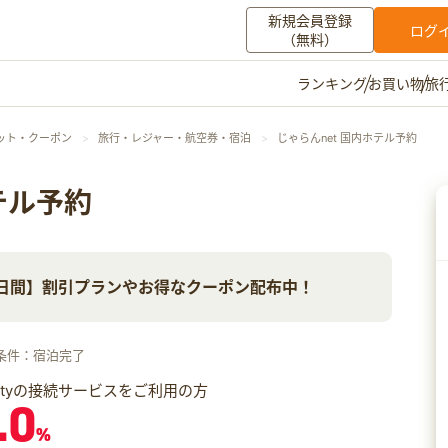
新規会員登録
ログ
（無料）
お買い物
旅
ランキング
マイメニュー
ット・クーポン
旅行・レジャー・航空券・宿泊
じゃらんnet 国内ホテル予約
ポイント通帳
ポイント交換
登録情報
テル予約
その他
0日間】割引プランやお得なクーポン配布中！
お知らせ
初心者ガイド
よくある質問
キャンペーン
お問い合わせ
条件：宿泊完了
ログイン
iftyの接続サービスをご利用の方
.0
%