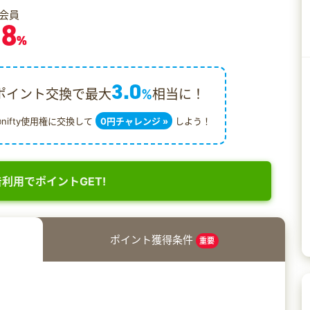
会員
.8
%
3.0
ポイント交換で最大
%
相当に！
@nifty使用権に交換して
0円チャレンジ »
しよう！
利用でポイントGET!
ポイント獲得条件
重要