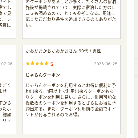
サイト
のクーポンがあることが多く、たくさんの宿泊
宿でし
施設が掲載されていて、実際に宿泊した方の口
京で見
コミも読めるので、とても参考になる。用途に
す。レ
応じたこだわり条件を追加できるのもありがた
鑑賞に
い。
かおかおかおかおかおさん 60代 / 男性
-07-06
5
2026-06-25
じゃらんクーポン
すごく
じゃらんクーポンを利用するとお得に便利に予
ませ
約出来る。1円以上で利用出来るクーポンもあ
りクーポンを利用し易い。さらに、併用可能な
前から
複数枚のクーポンを利用するとさらにお得に予
ったホ
約出来る。また、クーポン利用前の金額でポイ
。総額
ントが付与されるのでお得。
、リフ