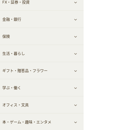
FX・証券・投資
家電・パソコン・ソフトウェア
すべて見る
金融・銀行
通信・レンタルサーバー
クレジットカード
すべて見る
保険
スマホアプリ
FX
すべて見る
生活・暮らし
スマホ・携帯電話・SIM
証券
銀行・ネット銀行
すべて見る
ギフト・贈答品・フラワー
定額制有料コンテンツ
仮想通貨
キャッシング・ローン
保険相談・面談
すべて見る
学ぶ・働く
その他投資
その他金融
住まい・暮らし
すべて見る
オフィス・文具
不動産
ギフト・贈答品
すべて見る
本・ゲーム・趣味・エンタメ
引越し
習い事・学習・学校
すべて見る