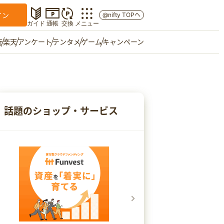
イン
@nifty TOPへ
ガイド
通帳
交換
メニュー
行
楽天
アンケート
テンタメ
ゲーム
キャンペーン
マイショップ
友達紹介
話題のショップ・サービス
ご意見箱