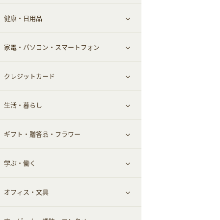
健康・日用品
インナー・下着
グルメ
すべて見る
家電・パソコン・スマートフォン
靴・フットウェア
ドリンク
スキンケア
すべて見る
クレジットカード
小物・かばん
お酒
メイクアップ
健康食品｜青汁・飲料
すべて見る
生活・暮らし
スーツ・フォーマル
食材宅配
ヘアケア
健康食品｜乳酸菌・ケフィア
家電・パソコン・ソフトウェア
すべて見る
ギフト・贈答品・フラワー
メンズ美容
健康食品｜その他
スマホ・携帯電話・SIM
クレジットカード
すべて見る
学ぶ・働く
美容・ダイエット用品
スポーツ・フィットネス
車情報・カーシェア・レンタル
すべて見る
オフィス・文具
脱毛用品
日用品・薬局・からだ
お役立ち
ギフト・贈答品
すべて見る