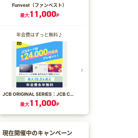
Funvest（ファンベスト）
11,000
最大
P
年会費はずっと無料♪
JCB ORIGINAL SERIES：JCB CARD W/JCB CARD W plus L
11,000
最大
P
現在開催中のキャンペーン