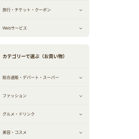
旅行・チケット・クーポン
エコ・エネルギー
仕事・転職
オフィス・文具
すべて見る
Webサービス
車情報・カーシェア・レンタル
ゲーム・趣味
すべて見る
中古車
音楽・シネマ・エンタメ
旅行・レジャー・航空券・宿泊
すべて見る
カテゴリーで選ぶ（お買い物）
結婚・恋愛
本
チケット・クーポン・チラシ
Webサービス(コミュニティ)
総合通販・デパート・スーパー
お役立ち
ファッション
すべて見る
赤ちゃん・こども・マタニティ
グルメ・ドリンク
総合通販
すべて見る
ペット
美容・コスメ
デパート・スーパー
ファッション
すべて見る
ふるさと納税