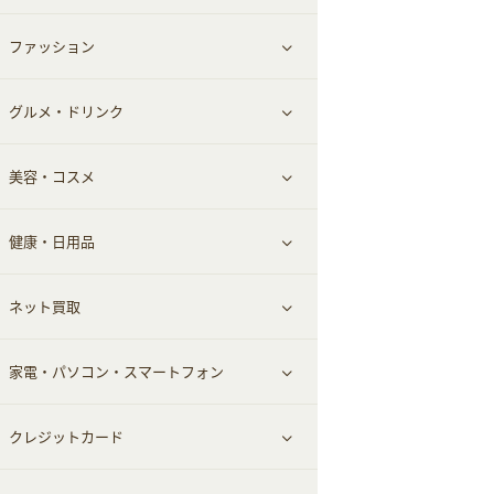
ファッション
すべて見る
グルメ・ドリンク
総合通販
すべて見る
美容・コスメ
ファッション
すべて見る
健康・日用品
インナー・下着
グルメ
すべて見る
ネット買取
スーツ・フォーマル
お酒
ヘアケア
すべて見る
家電・パソコン・スマートフォン
食材宅配
エステ・サロン
スポーツ・フィットネス
すべて見る
クレジットカード
ウォーターサーバー
メンズ美容
日用品・薬局・からだ
ネット買取
すべて見る