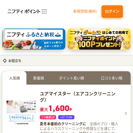
新規登録(無料)
ログイン
dカード GOLD
三井住友カード ゴールド（NL）（家族カード発行）
【実質初月無料】DMM | Disney+(ディズニープラス) セットプラン
SBI証券 確定拠出年金（iDeCo）
お役立ち
人気順
新着順
ポイント高い順
口コミ多い順
ユアマイスター（エアコンクリーニン
グ）
1,600
最大
P
夏冬本番前のクリーニングに
全国のプロ・職人
によるハウスクリーニングや修理などを通じて、