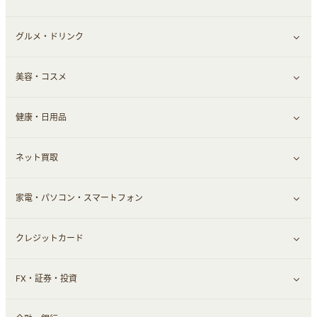
グルメ・ドリンク
総合通販
すべて見る
美容・コスメ
ファッション
すべて見る
健康・日用品
インナー・下着
グルメ
すべて見る
ネット買取
スーツ・フォーマル
お酒
ヘアケア
すべて見る
家電・パソコン・スマートフォン
食材宅配
エステ・サロン
スポーツ・フィットネス
すべて見る
クレジットカード
ウォーターサーバー
メンズ美容
日用品・薬局・からだ
ネット買取
すべて見る
FX・証券・投資
家電・パソコン・ソフトウェア
すべて見る