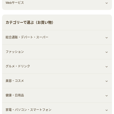
Webサービス
車情報・カーシェア・レンタル
ゲーム・趣味
すべて見る
中古車
音楽・シネマ・エンタメ
旅行・レジャー・航空券・宿泊
すべて見る
カテゴリーで選ぶ（お買い物）
結婚・恋愛
本
チケット・クーポン・チラシ
Webサービス(コミュニティ)
総合通販・デパート・スーパー
お役立ち
ファッション
すべて見る
赤ちゃん・こども・マタニティ
グルメ・ドリンク
総合通販
すべて見る
ペット
美容・コスメ
デパート・スーパー
ファッション
すべて見る
ふるさと納税
健康・日用品
インナー・下着
グルメ
すべて見る
家電・パソコン・スマートフォン
靴・フットウェア
ドリンク
スキンケア
すべて見る