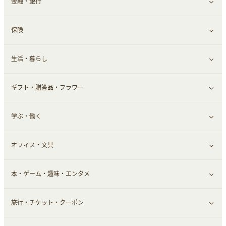
金融・銀行
通信・レンタルサーバー
クレジットカード
すべて見る
保険
スマホアプリ
FX
すべて見る
生活・暮らし
スマホ・携帯電話・SIM
証券
銀行・ネット銀行
すべて見る
ギフト・贈答品・フラワー
定額制有料コンテンツ
仮想通貨
キャッシング・ローン
保険相談・面談
すべて見る
学ぶ・働く
その他投資
その他金融
住まい・暮らし
すべて見る
オフィス・文具
不動産
ギフト・贈答品
すべて見る
本・ゲーム・趣味・エンタメ
引越し
習い事・学習・学校
すべて見る
旅行・チケット・クーポン
エコ・エネルギー
仕事・転職
オフィス・文具
すべて見る