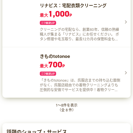
り、デザイン、イラスト、Webサイト制作、動
リナビス：宅配衣類クリーニング
画・音楽制作といった「制作系」から、ビジネ
1,000
ス・マーケティングの「サポート・代行」、美
最大
P
容・ファッション、キャリアの「相談系」まで、
多岐にわたるサービスが出品されています。 利用
者は、出品されているサービスを購入するだけで
クリーニングの宅配なら、創業60年、信頼の熟練
なく、仕事や人材の募集をしたり、プロフェッシ
職人が集まる「リナビス」にお任せください。 ボ
ョナルな人材に直接アプローチしたりすることも
タン修理や毛玉取り、最長12カ月の保管料金も往
可能です。 取引はすべてココナラが仲介するた
復の送料も、すべて無料で対応するおせっかいな
め、安全に利用できる仕組みとなっています。
高品質クリーニングサービスが特徴です。
きものtotonoe
700
最大
P
「きものtotonoe」は、呉服店までの持ち込む面倒
がなく、呉服店経由での着物クリーニングよりも
圧倒的な安価でサービスを提供中！着物クリーニ
ング難民の方はぜひ！
1
～
8
件を表示
（全
8
件）
話題のショップ・サービス