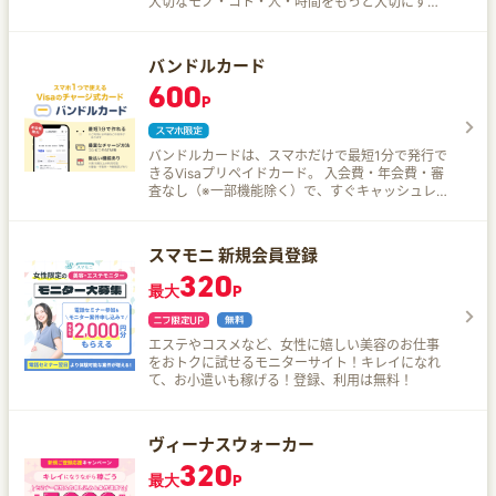
大切なモノ・コト・人・時間をもっと大切にする
あなたの想いに応えるサービスです。 料金や口コ
ミや作業写真で比較！ 「ユアマイスター」で素敵
なプロとの出会いと感動をお楽しみください。
バンドルカード
600
P
バンドルカードは、スマホだけで最短1分で発行で
きるVisaプリペイドカード。 入会費・年会費・審
査なし（※一部機能除く）で、すぐキャッシュレス
を始められます。 オンライン／店舗どちらでも利
用OK。 使い方は簡単！ アプリインストール → 電
話番号登録 → 10種の方法でチャージ → すぐ利用
スマモニ 新規会員登録
可能。 後払い「ポチっとチャージ」が便利！ バン
320
ドルカード最大の特徴は、後払いチャージ機能
最大
P
「ポチっとチャージ」。アプリで金額を指定する
だけで、最短3分で即時チャージ完了！ 手元にお
金がなくても 3千円〜5万円まで 1,000円単位でチ
エステやコスメなど、女性に嬉しい美容のお仕事
ャージOK 支払いは翌月末まででOK ちょっとした
をおトクに試せるモニターサイト！キレイになれ
急な支出にも対応可能 ※ポチっとチャージは、18
て、お小遣いも稼げる！登録、利用は無料！
歳以上が対象、セブン銀行提供、簡易審査・手数
料あり
ヴィーナスウォーカー
320
最大
P