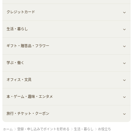
クレジットカード
小物・かばん
お酒
メイクアップ
健康食品｜青汁・飲料
すべて見る
生活・暮らし
スーツ・フォーマル
食材宅配
ヘアケア
健康食品｜乳酸菌・ケフィア
家電・パソコン・ソフトウェア
すべて見る
ギフト・贈答品・フラワー
メンズ美容
健康食品｜その他
スマホ・携帯電話・SIM
クレジットカード
すべて見る
学ぶ・働く
美容・ダイエット用品
スポーツ・フィットネス
車情報・カーシェア・レンタル
すべて見る
オフィス・文具
脱毛用品
日用品・薬局・からだ
お役立ち
ギフト・贈答品
すべて見る
本・ゲーム・趣味・エンタメ
美容食品
生活雑貨・家具インテリア
フラワー
習い事・学習・学校
すべて見る
旅行・チケット・クーポン
赤ちゃん・こども・マタニティ
オフィス・文具
すべて見る
登録・申し込みでポイントを貯める
生活・暮らし
お役立ち
ホーム
ペット
ゲーム・趣味
すべて見る