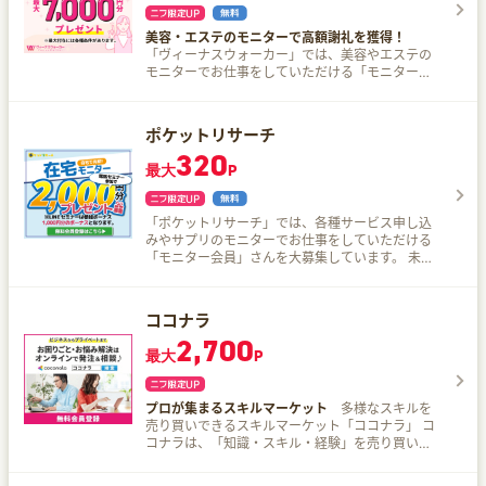
美容・エステのモニターで高額謝礼を獲得！
「ヴィーナスウォーカー」では、美容やエステの
モニターでお仕事をしていただける「モニター会
員」さんを大募集しています。 簡単＆未経験でも
大歓迎＆副業OKです。 どんなモニターのお仕事が
あるの？ エステ 人気の大手エステサロンにお客様
ポケットリサーチ
として来店して、エステ体験をします。 お店の雰
320
囲気や店員さんの対応・サービスをチェックする
最大
P
だけのお仕事です。 美容用品 化粧品やコスメなど
実際に商品を使用してアンケートに答えるお仕事
です。 綺麗になりながらお仕事ができる人気のモ
「ポケットリサーチ」では、各種サービス申し込
ニターです。 サプリ 大手健康食品メーカーのサプ
みやサプリのモニターでお仕事をしていただける
リなどを実際に使用して感想をいただきます。 自
「モニター会員」さんを大募集しています。 未経
宅にお取り寄せできるので、在宅で勤務可能で
験でも大歓迎＆副業OKです。 どんなモニターのお
す。 短期間でお金を稼ぎたい方必見です♪
仕事があるの？ サプリ 大手健康食品メーカーのサ
プリなどを実際に使用して感想をいただきます。
ココナラ
自宅にお取り寄せできるので、在宅で勤務可能で
2,700
す。 サービス申し込み 保険の見積もり、口座開
最大
P
設、セミナー参加などご自身の興味のある案件な
どご自身の興味のある案件を体験いただけます。
美容用品 化粧品やコスメなど実際に商品を使用し
プロが集まるスキルマーケット
多様なスキルを
てアンケートに答えるお仕事です。 綺麗になりな
売り買いできるスキルマーケット「ココナラ」 コ
がらお仕事ができる人気のモニターです。 短期間
コナラは、「知識・スキル・経験」を売り買いで
でお金を稼ぎたい方必見です♪
きる、日本最大級のスキルマーケットです。 イン
ターネット上で完結するサービスを提供してお