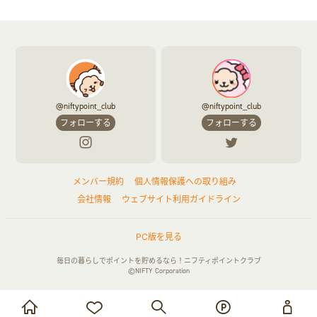
ふるさと納税
音楽・シネマ・エンタメ
旅行・レジャー・航空券・宿泊
本
チケット・クーポン・チラシ
@niftypoint_club
@niftypoint_club
フォローする
フォローする
メンバー規約
個人情報保護への取り組み
会社情報
ウェブサイト利用ガイドライン
PC版を見る
毎日の暮らしでポイントを貯めるなら！ニフティポイントクラブ
©NIFTY Corporation
お買い物・サービス利用で貯める