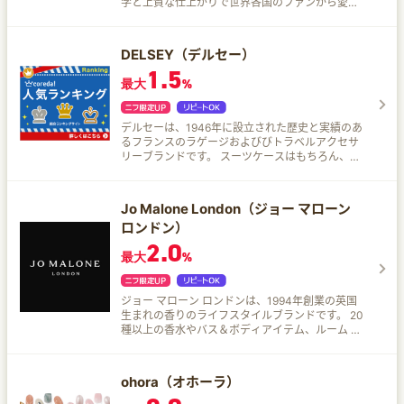
学と上質な仕上がりで世界各国のファンから愛さ
れているスウェーデン発の腕時計・アクセサリー
ブランドです。 女性でも男性でも着用できるさま
ざまなデザインの腕時計やアクセサリーが豊富に
DELSEY（デルセー）
揃っているので、スタイルに関わらずお気に入り
1.5
のものが見つかります。
最大
%
デルセーは、1946年に設立された歴史と実績のあ
るフランスのラゲージおよびびトラベルアクセサ
リーブランドです。 スーツケースはもちろん、タ
ウンユースもできるリュックやバッグも取りそろ
えています。 スーツケース 1番人気の定番スーツ
ケースは、CHATELET AIR 2.0シリーズのスーツ
Jo Malone London（ジョー マローン
ケース。 ヴィンテージデザインを彷彿とさせるよ
ロンドン）
うなルックで、TSAロック、静かで操作性の高い
ダブルホイール、USBポートなどを搭載し、機能
2.0
最大
%
性が高く使いやすいのでおすすめです。 バッグ バ
ッグでは、TURENNEのボストンバッグ（43cm）
が人気です。 撥水加工を施し、オリジナル特許取
得済みのSECURITECHジッパーを使用しているの
ジョー マローン ロンドンは、1994年創業の英国
で、移動中のセキュリティが強化され、タブレッ
生まれの香りのライフスタイルブランドです。 20
トやパソコンを固定するための2つの専用ポケット
種以上の香水やバス＆ボディアイテム、ルーム フ
や汚れた靴や洗濯物をほかの持ち物と分けるため
レグランスなど。 アイコニックなボックスで包
の専用コンパートメントもあって便利です。 デイ
む、無料のギフトラッピングも♪
リーバッグとしてももちろん、機内持ち込みバッ
ohora（オホーラ）
グとして使用するのもおすすめです。