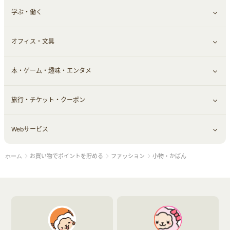
学ぶ・働く
その他投資
その他金融
住まい・暮らし
すべて見る
オフィス・文具
不動産
ギフト・贈答品
すべて見る
本・ゲーム・趣味・エンタメ
引越し
習い事・学習・学校
すべて見る
旅行・チケット・クーポン
エコ・エネルギー
仕事・転職
オフィス・文具
すべて見る
Webサービス
車情報・カーシェア・レンタル
ゲーム・趣味
すべて見る
お買い物でポイントを貯める
ファッション
小物・かばん
ホーム
中古車
音楽・シネマ・エンタメ
旅行・レジャー・航空券・宿泊
すべて見る
結婚・恋愛
本
チケット・クーポン・チラシ
Webサービス(コミュニティ)
お役立ち