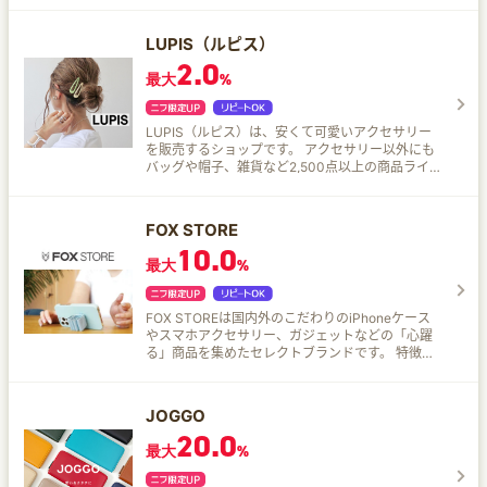
タウン、ビジネス、トラベルなどさまざまなシー
ンでの活躍するアイテムを展開。 新作から限定ア
LUPIS（ルピス）
イテムまで、公式ならではの豊富な品揃え♪
2.0
最大
%
LUPIS（ルピス）は、安くて可愛いアクセサリー
を販売するショップです。 アクセサリー以外にも
バッグや帽子、雑貨など2,500点以上の商品ライ
ンナップ！ 通販だけでなく、実店舗も日本各地に
展開している安心のショップです♪
FOX STORE
10.0
最大
%
FOX STOREは国内外のこだわりのiPhoneケース
やスマホアクセサリー、ガジェットなどの「心躍
る」商品を集めたセレクトブランドです。 特徴的
な機能、デザインのブランドiPhoneケースや未来
感溢れる最新IoTガジェット、高品質なヘッドフォ
ン、イヤフォン、スピーカー、マイクなどのオー
JOGGO
ディオ関連アイテム、さらにはハードウェアキー
20.0
ボード搭載のSIMフリ－スマートフォンブランド
最大
%
BlackBerryなど、お客様の心躍るデジタルライフ
を彩る商品を世界中から厳選して取り扱っていま