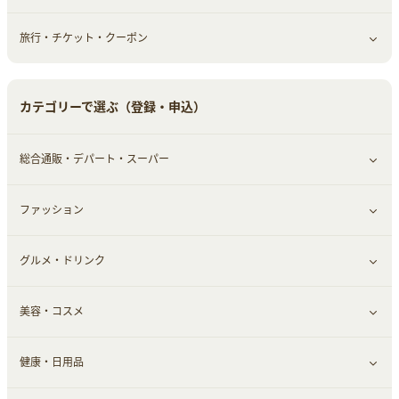
旅行・チケット・クーポン
赤ちゃん・こども・マタニティ
オフィス・文具
すべて見る
ペット
ゲーム・趣味
すべて見る
カテゴリーで選ぶ（登録・申込）
ふるさと納税
音楽・シネマ・エンタメ
旅行・レジャー・航空券・宿泊
総合通販・デパート・スーパー
本
チケット・クーポン・チラシ
ファッション
すべて見る
グルメ・ドリンク
総合通販
すべて見る
美容・コスメ
ファッション
すべて見る
健康・日用品
インナー・下着
グルメ
すべて見る