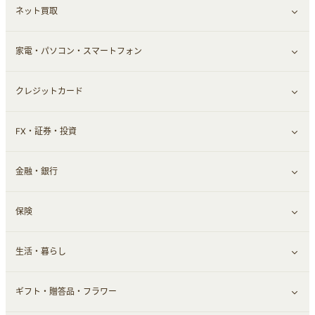
ネット買取
スーツ・フォーマル
お酒
ヘアケア
すべて見る
家電・パソコン・スマートフォン
食材宅配
エステ・サロン
スポーツ・フィットネス
すべて見る
クレジットカード
ウォーターサーバー
メンズ美容
日用品・薬局・からだ
ネット買取
すべて見る
FX・証券・投資
家電・パソコン・ソフトウェア
すべて見る
金融・銀行
通信・レンタルサーバー
クレジットカード
すべて見る
保険
スマホアプリ
FX
すべて見る
生活・暮らし
スマホ・携帯電話・SIM
証券
銀行・ネット銀行
すべて見る
ギフト・贈答品・フラワー
定額制有料コンテンツ
仮想通貨
キャッシング・ローン
保険相談・面談
すべて見る