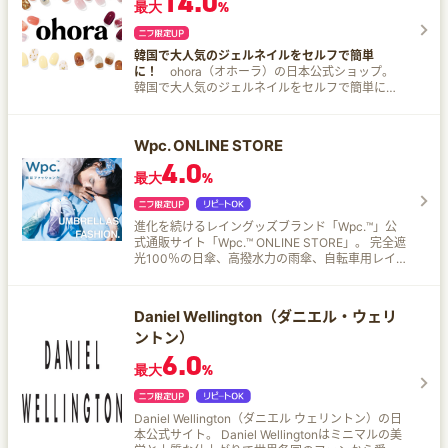
14.0
最大
%
生地を中心に、コーデュロイや接触冷感など季節
感のある素材も取り扱い。 MLB公認アイテム ニュ
ーヨーク・ヤンキース、ロサンゼルス・ドジャー
韓国で大人気のジェルネイルをセルフで簡単
スをはじめ、人気球団の公認商品を多数取り扱
に！
ohora（オホーラ）の日本公式ショップ。
い。 送料無料 公式サイトでの会員登録により、
韓国で大人気のジェルネイルをセルフで簡単に！
4,000円（税込）以上のご購入で全国送料無料。
本物のジェルだからこそのツヤ・立体感、ネイル
サロンのような本格ジェルネイルを自宅で。どん
な爪にもフィットして負担がかからない、おすす
Wpc. ONLINE STORE
めジェルネイルシールです。
4.0
最大
%
進化を続けるレイングッズブランド「Wpc.™」公
式通販サイト「Wpc.™ ONLINE STORE」。 完全遮
光100％の日傘、高撥水力の雨傘、自転車用レイ
ンコートなどデザインはもちろん機能性にもこだ
わったレイングッズを販売中。
Daniel Wellington（ダニエル・ウェリ
ントン）
6.0
最大
%
Daniel Wellington（ダニエル ウェリントン）の日
本公式サイト。 Daniel Wellingtonはミニマルの美