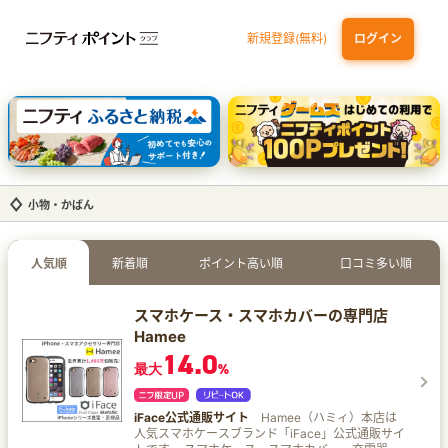
新規登録(無料)
ログイン
dカード
九州カードNEXT
JCB ORIGINAL SERIES：JCBカード S
三井住友カード ゴールド（NL）（家族カード発行）
【実質初月無料】DMM | Disney+(ディズニープラス) セットプラン
小物・かばん
人気順
新着順
ポイント高い順
口コミ多い順
スマホケース・スマホカバーの専門店
Hamee
14.0
最大
%
iFace公式通販サイト
Hamee（ハミィ）本店は
人気スマホケースブランド「iFace」公式通販サイ