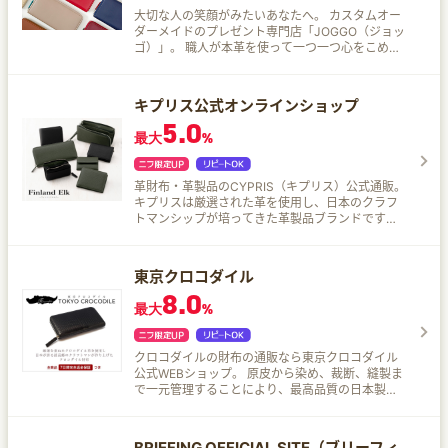
す。 FOX STOREであなたにとって特別なアイテ
大切な人の笑顔がみたいあなたへ。 カスタムオー
ムを見つけてください。
ダーメイドのプレゼント専門店「JOGGO（ジョッ
ゴ）」。 職人が本革を使って一つ一つ心をこめて
作りあげた、温もりが感じられるこだわりの革製
品を届けてくれる！ カラフルなプレミアムレザー
からあなただけの色を組み合わせ、世界に1つだけ
キプリス公式オンラインショップ
の革製品をオーダーメイド♪
5.0
最大
%
革財布・革製品のCYPRIS（キプリス）公式通販。
キプリスは厳選された革を使用し、日本のクラフ
トマンシップが培ってきた革製品ブランドです。
革財布をはじめ、革鞄やベルトなどメイドインジ
ャパンの革小物をお届けします。
東京クロコダイル
8.0
最大
%
クロコダイルの財布の通販なら東京クロコダイル
公式WEBショップ。 原皮から染め、裁断、縫製ま
で一元管理することにより、最高品質の日本製ク
ロコダイル製品をご提供しております。
BRIEFING OFFICIAL SITE（ブリーフィ