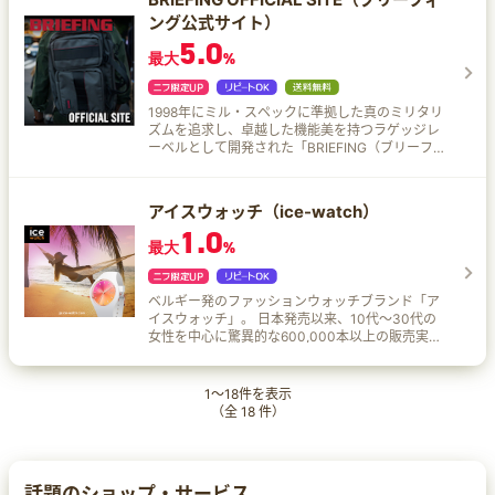
ング公式サイト）
5.0
最大
%
1998年にミル・スペックに準拠した真のミリタリ
ズムを追求し、卓越した機能美を持つラゲッジレ
ーベルとして開発された「BRIEFING（ブリーフィ
ング）」 の公式サイト。全品送料無料・ラッピン
グサービス無料！
アイスウォッチ（ice-watch）
1.0
最大
%
ベルギー発のファッションウォッチブランド「ア
イスウォッチ」。 日本発売以来、10代～30代の
女性を中心に驚異的な600,000本以上の販売実績
を出し、現在多くの芸能人や海外セレブなども愛
用するアイスウォッチの日本公式通販サイトで
す。
1
～
18
件を表示
（全
18
件）
話題のショップ・サービス