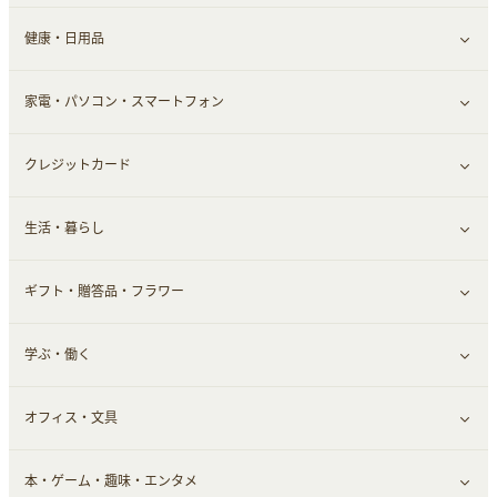
健康・日用品
インナー・下着
グルメ
すべて見る
家電・パソコン・スマートフォン
靴・フットウェア
ドリンク
スキンケア
すべて見る
クレジットカード
小物・かばん
お酒
メイクアップ
健康食品｜青汁・飲料
すべて見る
生活・暮らし
スーツ・フォーマル
食材宅配
ヘアケア
健康食品｜乳酸菌・ケフィア
家電・パソコン・ソフトウェア
すべて見る
ギフト・贈答品・フラワー
メンズ美容
健康食品｜その他
スマホ・携帯電話・SIM
クレジットカード
すべて見る
学ぶ・働く
美容・ダイエット用品
スポーツ・フィットネス
車情報・カーシェア・レンタル
すべて見る
オフィス・文具
脱毛用品
日用品・薬局・からだ
お役立ち
ギフト・贈答品
すべて見る
本・ゲーム・趣味・エンタメ
美容食品
生活雑貨・家具インテリア
フラワー
習い事・学習・学校
すべて見る