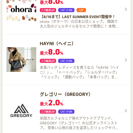
8.0
最大
%
【8/16まで】LAST SUMMER EVENT開催中！
ohora（オホーラ）の日本公式ショップ。 韓国で
大人気のジェルネイルをセルフで簡単に！ 本物の
ジェルだからこそのツヤ・立体感、ネイルサロン
のような本格ジェルネイルを自宅で。どんな爪に
もフィットして負担がかからない、おすすめジェ
HAYNI（ヘイニ）
ルネイルシールです。
8.0
最大
%
本革バッグ レディースを買うなら「HAYNI（ヘイ
ニ）」。 「トートバッグ」「ショルダーバッグ」
「リュック」「通勤バッグ」「本革バッグ」まで
豊富な品揃え。 人気インスタグラマーや、ドラマ
衣装協力で多数愛用！ カジュアルだけど品があ
る、イベントだけじゃなくプライベートでも愛用
グレゴリー（GREGORY）
できる、トレンドと利便性を兼ね備えたバッグを
2.0
お届けします♪
最大
%
米国カルフォルニア発のアウトドアブランド、
GREGORY（グレゴリー）の公式オンラインスト
ア。 背負い心地の良さを追求したリュックやバッ
クパック、ショルダーバッグなど、アウトドア、