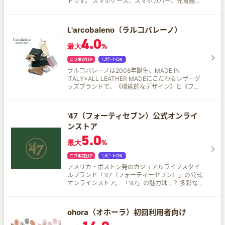
トです。 スマホケース、スマホカバー、充電器、
スマホアクセサリーを取りそろえたスマートフォ
ングッズの専門店です。
L'arcobaleno（ラルコバレーノ）
4.0
最大
%
ラルコバレーノは2008年誕生、MADE IN
ITALY×ALL LEATHER MADEにこだわるレザーグ
ッズブランドで、《機能的なデザイン》と《ファ
ッショナブルなカラーリング》が特徴です。 素材
多くの高級ブランドにもレザーを供給する仏・老
舗タンナー「アルラン社」のゴートレザーを使
'47（フォーティセブン）公式オンライ
用。 発色の良さ・軽さ・耐久性が特徴で、細かな
ンストア
型押しにより傷や汚れへの強さと上品な質感を両
立しています。 オールレザー・オールハンドメイ
5.0
最大
%
ド カード段の裏側など見えない部分にもすべてレ
ザーを使用。一般的な財布の約3倍のレザー量を要
するこだわりで、イタリアの革職人が一点ずつ手
作業で仕上げ、「TUTTO IN PELLE FATTO A
アメリカ・ボストン発のカジュアルライフスタイ
MANO」の刻印を施しています。 日本の紙幣・鍵
ルブランド「'47（フォーティーセブン）」の公式
のサイズを前提にした機能的設計も魅力です。
オンラインストア。 「'47」の魅力は…？ 多彩なシ
ルエット 柔らかな生地感が特徴の定番ベースボー
ルキャップ［CLEAN UP］や［MVP］を中心に、
豊富なラインナップを展開。 圧巻のカラーバリエ
ohora（オホーラ）初回利用者向け
ーション MLBチームロゴ入りからシンプルな無地
モデルまで幅広く用意。 生地素材も充実 コットン