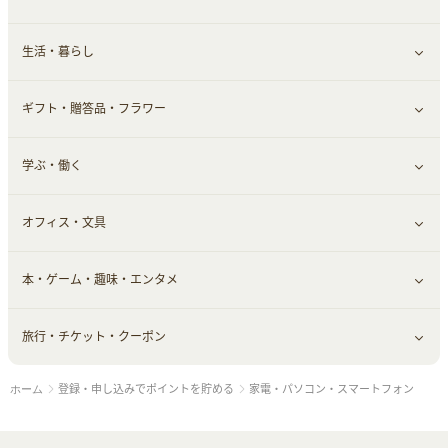
生活・暮らし
スーツ・フォーマル
食材宅配
ヘアケア
健康食品｜乳酸菌・ケフィア
家電・パソコン・ソフトウェア
すべて見る
ギフト・贈答品・フラワー
メンズ美容
健康食品｜その他
スマホ・携帯電話・SIM
クレジットカード
すべて見る
学ぶ・働く
美容・ダイエット用品
スポーツ・フィットネス
車情報・カーシェア・レンタル
すべて見る
オフィス・文具
脱毛用品
日用品・薬局・からだ
お役立ち
ギフト・贈答品
すべて見る
本・ゲーム・趣味・エンタメ
美容食品
生活雑貨・家具インテリア
フラワー
習い事・学習・学校
すべて見る
旅行・チケット・クーポン
赤ちゃん・こども・マタニティ
オフィス・文具
すべて見る
登録・申し込みでポイントを貯める
家電・パソコン・スマートフォン
ホーム
ペット
ゲーム・趣味
すべて見る