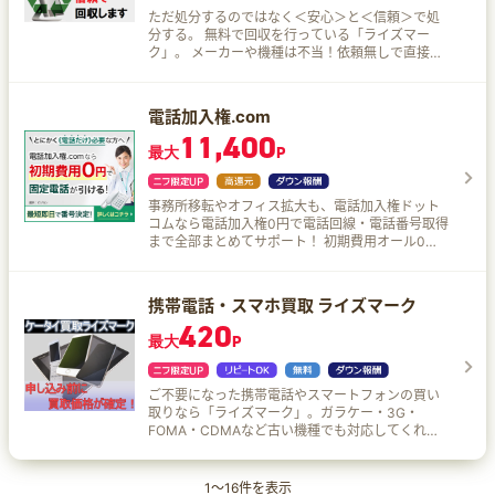
5,500円/月（税込）となります） ドコモのスマホ
のスマホ料金が割り引き！ 1回線につき永年最大
カ月のご利用料金が0円になります。
ただ処分するのではなく＜安心＞と＜信頼＞で処
料金が割り引きに！ ドコモ光セット割で家族全員
1,100円/月（税込）割り引き！ 「ドコモ光」契約
分する。 無料で回収を行っている「ライズマー
のスマホ料金が割り引き！ 1回線につき永年最大
者または同一「ファミリー割引」グループ内の
ク」。 メーカーや機種は不当！依頼無しで直接送
1,100円/月（税込）割り引き！ 「ドコモ光」契約
「ギガホ」「ギガライト（1GB超）」の契約者が
ることもでき、当日中に回収することもできる。
者または同一「ファミリー割引」グループ内の
対象 dカード GOLDなら10%還元！ ドコモが発行
段ボールに入れるだけの簡易包装でもOKだからラ
「ギガホ」「ギガライト（1GB超）」の契約者が
するクレジットカード「dカードGOLD」なら、
クチン！ ご自宅への訪問回収も行っています♪
対象 dカード GOLDなら10%還元！ ドコモが発行
電話加入権.com
「@nifty with ドコモ光」ご利用料金が毎月10％ポ
するクレジットカード「dカードGOLD」なら、
11,400
イント還元されます！ご利用料金の1,000円（税
「@nifty with ドコモ光」ご利用料金が毎月10％ポ
最大
P
抜）ごとに、100ポイントのdポイントが貯まりま
イント還元されます！ご利用料金の1,000円（税
すので、非常にお得です♪ ニフティポイントをd
抜）ごとに、100ポイントのdポイントが貯まりま
ポイントに交換！ ニフティポイントは、dポイン
すので、非常にお得です♪ ニフティポイントをd
事務所移転やオフィス拡大も、電話加入権ドット
トに交換可能！ 交換したdポイントは、1ポイント
ポイントに交換！ ニフティポイントは、dポイン
コムなら電話加入権0円で電話回線・電話番号取得
単位でドコモ光の支払いに充当できます♪ ポイン
トに交換可能！ 交換したdポイントは、1ポイント
まで全部まとめてサポート！ 初期費用オール0円
ト交換は コチラ から。
単位でドコモ光の支払いに充当できます♪ ポイン
キャンペーン中。
ト交換は コチラ から。
携帯電話・スマホ買取 ライズマーク
420
最大
P
ご不要になった携帯電話やスマートフォンの買い
取りなら「ライズマーク」。ガラケー・3G・
FOMA・CDMAなど古い機種でも対応してくれ
る！買取価格が画面上ですぐに確認できるリアル
タイム査定採用！
1
～
16
件を表示