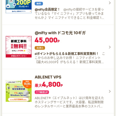
@nifty会員限定！
@niftyの接続サービスを使っ
ているなら「マイ ニフティ」アプリも使ってみま
せんか♪ マイ ニフティでできること 料金確認 1度
ログインしたら、毎回のログイン不要でご利用料
金の確認や契約内容の確認・変更ができる！ ＠
niftyメール ホームタブから@niftyメールへアクセ
@nifty with ドコモ光 10ギガ
スできるので、大事なメールもすぐチェックでき
45,000
る！ ニフティからの重要なお知らせはアプリに通
P
知 請求情報が決まったらプッシュ通知でお知ら
せ！ その他お得なキャンペーン情報や重要なお知
らせもプッシュ通知でご連絡します。 ニフくじが
dポイントがもらえる＆新規工事料実質無料！
こ
毎日最大4回ひける 毎日無料で最大3,000ポイン
こからのお申し込みでお得！ ニフティポイント
トが当たるチャンス！ 当選したポイントは＠nifty
【最大45,000P】がもらえる！ 新規工事料実質無
利用料金にもご利用いただけます。
料で開通！ ※詳しくはサービスページをご確認く
ださい。 他社からのお乗換時にドコモからdポイ
ント最大25,000ptがもらえる！ ​@nifty with ドコ
ABLENET VPS
モ光とは？ 「ドコモ光10ギガ」は、上り/下り最
4,800
大通信速度10Gbps※の超高速な光回線です。 「ド
最大
P
コモ光」はベストエフォート型サービスです。最
大通信速度は技術規格上の最大値となり、お客様
宅内での実使用速度はお客様のご利用環境・ご利
ABLENET®（エイブルネット）は27周年を迎えた
用機器、回線の混雑状況などによって低下しま
ホスティングサービスです。 大容量、転送無制限
す。 ドコモの携帯番号を持っていない方もお申込
のレンタルサーバーと業界最高水準のコストパフ
可能！ ​ 老舗プロバイダー「@nifty」ならではの豊
ォーマンスVPSを提供しています。
富な経験とノウハウで、安心＆快適にご利用いた
だけます。 ​ また@niftyならではのオプションサー