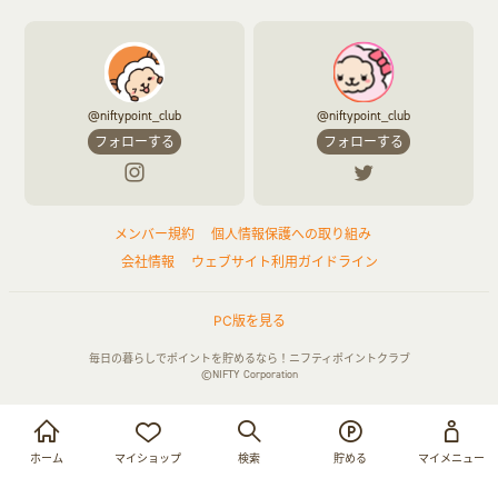
ふるさと納税
音楽・シネマ・エンタメ
旅行・レジャー・航空券・宿泊
本
チケット・クーポン・チラシ
@niftypoint_club
@niftypoint_club
フォローする
フォローする
メンバー規約
個人情報保護への取り組み
会社情報
ウェブサイト利用ガイドライン
PC版を見る
毎日の暮らしでポイントを貯めるなら！ニフティポイントクラブ
©NIFTY Corporation
お買い物・サービス利用で貯める
ログイン
ホーム
マイショップ
検索
貯める
マイメニュー