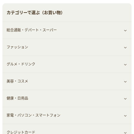
中古車
音楽・シネマ・エンタメ
旅行・レジャー・航空券・宿泊
すべて見る
カテゴリーで選ぶ（お買い物）
結婚・恋愛
本
チケット・クーポン・チラシ
Webサービス(コミュニティ)
総合通販・デパート・スーパー
お役立ち
ファッション
すべて見る
赤ちゃん・こども・マタニティ
グルメ・ドリンク
総合通販
すべて見る
ペット
美容・コスメ
デパート・スーパー
ファッション
すべて見る
ふるさと納税
健康・日用品
インナー・下着
グルメ
すべて見る
家電・パソコン・スマートフォン
靴・フットウェア
ドリンク
スキンケア
すべて見る
クレジットカード
小物・かばん
お酒
メイクアップ
健康食品｜青汁・飲料
すべて見る