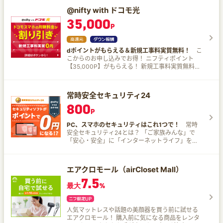
ビス（サイバー攻撃からパソコンやスマホを守る
@nifty with ドコモ光
常時安全セキュリティ24や、専用窓口でプロにイ
35,000
ンターネットのお悩みを相談できる@niftyまかせ
P
て365など）が充実しています。 @nifty with ドコ
モ光の月額料金はNTTドコモ（NTTファイナン
ス）から請求されます。そのため月額料金の
dポイントがもらえる＆新規工事料実質無料！
こ
@nifty使用権での相殺はできません（✕）。
こからのお申し込みでお得！ ニフティポイント
@niftyのオプションサービスは、ニフティからの
【35,000P】がもらえる！ 新規工事料実質無料で
請求になりますので、@nifty使用権での相殺が可
開通！ ※詳しくはサービスページをご確認くださ
能（◯）です。 ​​ @nifty with ドコモ光の特徴
い。 ​@nifty with ドコモ光とは？ 「@nifty with ド
【1】ドコモ光史上最速！※高品質・高速のインタ
コモ光」は、NTTドコモが提供するドコモ光回線
常時安全セキュリティ24
ーネット接続サービス 「 ドコモ光史上最速」と
と@nifty（アット・ニフティ）のプロバイダー契
は、技術規格上の最大値での比較になります。 ア
800
約がセットになった光ファイバー接続サービスで
P
ップロードもダウンロードも速い 同時多数接続に
す。 ※ドコモの携帯番号を持っていない方もお申
強い！ タイムラグが少なくゲームやオンライン会
込可能！ ​ 老舗プロバイダー「@nifty」ならではの
PC、スマホのセキュリティはこれ1つで！
常時
議がスムーズ！ 【2】毎月ドコモのスマホ代が割
豊富な経験とノウハウで、安心＆快適にご利用い
安全セキュリティ24とは？ 「ご家族みんな」で
り引き！ ドコモ光セット割なら家族※全員のスマ
ただけます。 ​ また@niftyならではのオプションサ
「安心・安全」に「インターネットライフ」を楽
ホ月額料金が永年最大1,100円/月（税込）割り引
ービス（サイバー攻撃からパソコンやスマホを守
しめるように、ニフティが提供する「総合セキュ
き！ 離れた家族も全員割り引き適用！ 「ドコモ
る常時安全セキュリティ24や、専用窓口でプロに
リティサービス」です！ 最大7台保護 Windows、
光」契約者または同一「ファミリー割引」グルー
インターネットのお悩みを相談できる@niftyまか
Mac OS、Android、iOSに対応 お子さまのネット
プ内の「ギガホ」「ギガライト(1GB超)」の契約者
エアクロモール（airCloset Mall）
せて365など）が充実しています。 @nifty with ド
の使いすぎ防止 最新のウイルスにもリアルタイム
が対象 【3】dポイントがどんどん貯まる
コモ光の月額料金はNTTドコモ（NTTファイナン
7.5
で対応 ネット銀行のリスク軽減 本物そっくりの偽
「@nifty with ドコモ光」お申し込みでdポイント
最大
%
ス）から請求されます。そのため月額料金の
サイトをブロック 「@nifty使用権」に交換すれ
プレゼント！ ※特典は予告なく変更（進呈ポイン
@nifty使用権での相殺はできません（✕）。
ば、800P×1.5倍で1,200円（税込）相当になり、2
ト数の増減含む）または終了となる場合がござい
@niftyのオプションサービスは、ニフティからの
カ月分（税込1,100円）相当以上のポイントが獲得
ます。最新の情報は「ドコモのホームページ」で
請求になりますので、@nifty使用権での相殺が可
人気マットレスや話題の美顔器を買う前に試せる
できます。 初月無料なので、実質3カ月のご利用
ご確認ください。 【4】おトクで便利なオプショ
能（◯）です。 ​​ @nifty with ドコモ光の特徴
エアクロモール！ 購入前に気になる商品をレンタ
料金が0円になります。
ンサービス！ 「@nifty with ドコモ光」にお申し