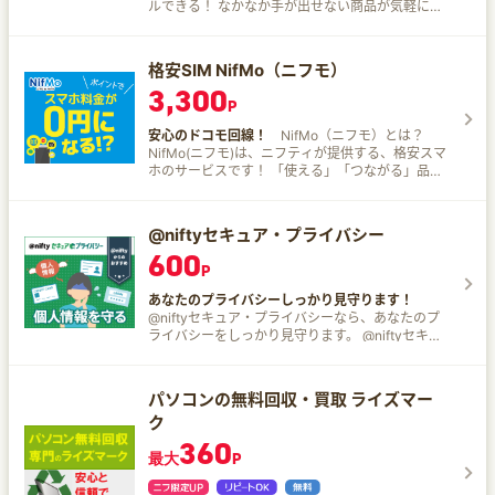
【1】インターネットが高品質＆高速！ 高速通信
ルできる！ なかなか手が出せない商品が気軽に試
込みいただくと、ニフティが提供しているオトク
IPv6接続（IPoE方式）に対応。サ―ビス提供エリ
すことができ、気に入った商品は割引価格で新品
で便利なオプションサービスをご利用いただけま
アは日本全国。回線品質もフレッツ光と同じ。 ​
を購入できます！ 定額制で返却期限がない！ 納得
す。 【5】開通までの間、データ通信機器の貸し
【2】毎月ドコモのスマホ代が割り引き！ ドコモ
するまで商品を試すことができます。 ブランド・
格安SIM NifMo（ニフモ）
出し無料！ 工事完了までネットが使えない方でも
光セット割なら家族※全員のスマホ月額料金が永年
メーカー公認のサービス！ 徹底したメンテナンス
安心！ 【6】他社からのお乗り換え時に解約金の
3,300
最大1,100円/月（税込）割り引き！ 離れた家族も
で安心の品質で試せます。 レンタル保証と購入保
P
うちdポイント最大25,000ptプレゼント 「ドコモ
全員割り引き適用！ 「ドコモ光」契約者または同
証が無料！ 万一のことがあっても、安心して利用
光 10ギガ（2年定期契約）」を「新規」もしくは
一「ファミリー割引」グループ内の「ギガホ」
できます。 レンタル時の往復送料無料
安心のドコモ回線！
NifMo（ニフモ）とは？
「事業者変更」でお申し込みいただいた方に 「他
「ギガライト(1GB超)」の契約者が対象 【3】Wi-
NifMo(ニフモ)は、ニフティが提供する、格安スマ
社光回線」または「他社ホームルーター回線」の
Fiルーターレンタル無料！ V6プラス対応のWi-Fi
ホのサービスです！ 「使える」「つながる」品質
「解約金／撤去工事費／端末残債」のうち、 dポ
ルーターレンタル料金がご契約中ず～っと無料！
にもこだわったNifMo。 ・余ったデータ量は翌月
イント（期間・用途限定）最大25,000ptプレゼン
【4】dポイントがどんどん貯まる 「@nifty with
に繰り越し可能！ ・安心のドコモ回線！！全国
ト！ 転用は対象外となります 詳しくはお申し込み
ドコモ光」お申し込みでdポイントプレゼント！ ※
NTTドコモのエリア、LTEで使えるから、安心！
ページでご確認ください。 @nifty with ドコモ光
@niftyセキュア・プライバシー
特典は予告なく変更（進呈ポイント数の増減含
の料金 光回線＋プロバイダーの利用料金がセット
む）または終了となる場合がございます。最新の
600
で 料金は東日本エリア/西日本エリア、戸建てタイ
P
情報は「ドコモのホームページ」でご確認くださ
プ/マンションタイプ、すべて一律です。 開通から
い。 【5】おトクで便利なオプションサービス！
7カ月目以降の月額料金は6,380円（税込）となり
あなたのプライバシーしっかり見守ります！
「@nifty with ドコモ光」にお申し込みいただく
ます。 2年定期契約有の場合の月額料金です。（2
@niftyセキュア・プライバシーなら、あなたのプ
と、ニフティが提供しているオトクで便利なオプ
年定期契約なしの場合、月額料金は8,030円（税
ライバシーをしっかり見守ります。 @niftyセキュ
ションサービスをご利用いただけます。 【6】開
込）となります） @nifty with ドコモ光は、ドコ
ア・プライバシーとは？ 個人情報の流出監視 メー
通までの間、データ通信機器の貸し出し無料！ 工
モ光タイプAでご提供となります。別途、契約事務
ルアドレスやクレジットカード情報などの流出を
事完了までネットが使えない方でも安心！ @nifty
手数料3,300円（税込）が発生します。 契約期間
常に監視！ 情報漏洩の警告 情報漏洩を感知した場
with ドコモ光の料金 光回線＋プロバイダーの利用
パソコンの無料回収・買取 ライズマー
満了月の当月・翌月・翌々月以外で解約をされた
合には、お客様に素早く通知！ 強力なパスワード
料金がセットで 「@nifty with ドコモ光」は、ド
ク
場合、ドコモ光 10ギガの場合5,500円（税込）の
管理 パスワード管理、パスワードの入力を自動
コモ光 タイプＡでご提供となります。 2年定期契
解約金がかかります。 「ドコモ光10ギガ基本料金
化！ 申し込みでもらえるポイントを「@nifty使用
360
約ありの場合の月額料金です。（2年定期契約なし
最大
P
最大6か月ワンコインキャンペーン」の詳細はお申
権」に交換すれば、600P×1.5倍で900円（税込）
の場合、月額料金はドコモ光戸建タイプＡ：7,370
し込みページでご確認ください。 ドコモのスマホ
相当になり、2カ月分（880円（税込））相当のポ
円/月（税込）、ドコモ光マンションタイプＡ：
料金が割り引きに！ ドコモ光セット割で家族全員
イントが獲得できます。 初月無料なので、実質3