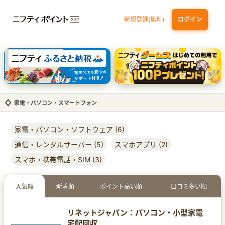
新規登録(無料)
ログイン
dカード
九州カードNEXT
JCB ORIGINAL SERIES：JCBカード S
三井住友カード ゴールド（NL）（家族カード発行）
【実質初月無料】DMM | Disney+(ディズニープラス) セットプラン
家電・パソコン・スマートフォン
家電・パソコン・ソフトウェア (6)
通信・レンタルサーバー (5)
スマホアプリ (2)
スマホ・携帯電話・SIM (3)
人気順
新着順
ポイント高い順
口コミ多い順
リネットジャパン：パソコン・小型家電
宅配回収