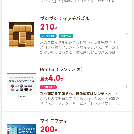
レッツ光」と@niftyのプロバイダーがセットにな
った光回線インターネットサービス。 ご利用の用
途やご予算にあわせて「1ギガ」と「10ギガ」の2
種類から選べます♪ 迷ったらこれ！料金・サービ
ギシギシ：マッチパズル
スバランス重視！最大30,000PポイントGET!速さ
210
を求める方に！エリア拡大中！最大40,000Pポイ
P
ントGET!
木のブロックを組み合わせてラインを完成させ、
スコアを稼ぐクラシックなマッチパズルゲーム！
かわいいカピバラと一緒に楽しむこのパズルは、
シンプルながらも戦略的思考が求められ、自然と
集中力と論理力が鍛えられます。 コンボが成功す
ると、ふわっと舞う木の葉エフェクトが画面に広
Rentio（レンティオ）
がり、目にも心にもやさしい癒し体験を届けてく
4.0
れます。
最大
%
買う前にまず試そう。最新家電はレンティオ
ど
んなものでも買わずにためせる、カメラ・家電の
サブスク・レンタルサービス「レンティオ」。 各
メーカーの新製品も続々登場！ 数日間のお試し体
験からサブスク型の月額制利用まで。 7,000種類
以上の品揃えを全国にお届け。 返却時の送料は無
マイ ニフティ
料。 試して気に入れば返さずにそのまま購入も可
200
能。 身分証も原則不要で注文から返却までカンタ
P
ンです♪