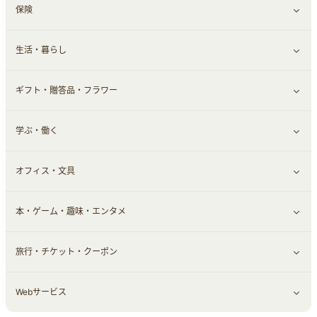
保険
スマホアプリ
FX
すべて見る
生活・暮らし
スマホ・携帯電話・SIM
証券
銀行・ネット銀行
すべて見る
ギフト・贈答品・フラワー
定額制有料コンテンツ
仮想通貨
キャッシング・ローン
保険相談・面談
すべて見る
学ぶ・働く
その他投資
その他金融
住まい・暮らし
すべて見る
オフィス・文具
不動産
ギフト・贈答品
すべて見る
本・ゲーム・趣味・エンタメ
引越し
習い事・学習・学校
すべて見る
旅行・チケット・クーポン
エコ・エネルギー
仕事・転職
オフィス・文具
すべて見る
Webサービス
車情報・カーシェア・レンタル
ゲーム・趣味
すべて見る