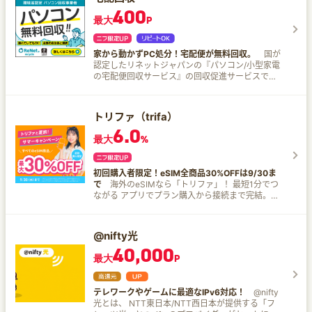
400
最大
P
家から動かずPC処分！宅配便が無料回収。
国が
認定したリネットジャパンの『パソコン/小型家電
の宅配便回収サービス』の回収促進サービスで
す。 ご家庭に眠っている不用なパソコン/小型家電
を宅配便でご自宅まで回収に伺い、国認定工場に
て適切にリサイクルを行っております。 宅配便回
トリファ（trifa）
収サービスの特長 小型家電リサイクル法認定業者
6.0
なので安全＆適正にリサイクル！ 宅配便なので、
最大
%
重たい荷物を運ぶ手間なくラクチン！ パソコンの
データ消去も「データ消去証明書付」だから安
心。 １箱に入れれば何点詰めても、１箱分の料
初回購入者限定！eSIM全商品30%OFFは9/30ま
金！ ご利用もとっても簡単！ネットで申し込んで
で
海外のeSIMなら「トリファ」！ 最短1分でつ
回収を待つだけ！
ながる アプリでプラン購入から接続まで完結。当
日や現地到着後でも即利用可能です。 世界200ヵ
国対応 1つのアプリで世界中をカバー。複数国を
周遊する際もこれ一つでOKです。 日本語24時間
@nifty光
サポート チャットで完結。初めてeSIMを使うユー
40,000
ザーへの安心訴求が可能です。 テザリング対応
最大
P
PCやタブレットへの通信共有も可能。ビジネス利
用にも最適です。
テレワークやゲームに最適なIPv6対応！
@nifty
光とは、 NTT東日本/NTT西日本が提供する「フ