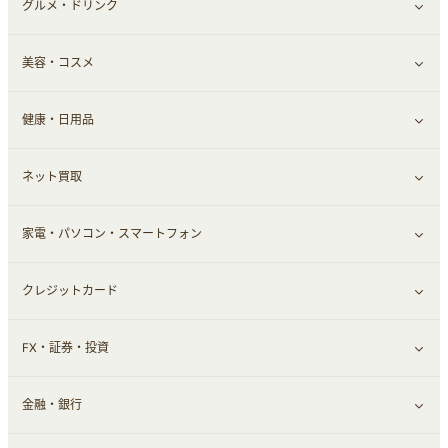
グルメ・ドリンク
総合通販
すべて見る
美容・コスメ
ファッション
すべて見る
健康・日用品
インナー・下着
グルメ
すべて見る
ネット買取
スーツ・フォーマル
お酒
ヘアケア
すべて見る
家電・パソコン・スマートフォン
食材宅配
エステ・サロン
スポーツ・フィットネス
すべて見る
クレジットカード
ウォーターサーバー
メンズ美容
日用品・薬局・からだ
ネット買取
すべて見る
FX・証券・投資
家電・パソコン・ソフトウェア
すべて見る
金融・銀行
通信・レンタルサーバー
クレジットカード
すべて見る