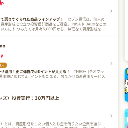
0
P
って選りすぐられた商品ラインアップ！
セゾン投信は、個人の
成に役立つ投資信託商品をご提案。 NISAやiDeCoなどの
0円から、無理なく資産形成を始
ます。
mo
0
P
かせ運用！更に連携でdポイントが貰える！
THEO+ [テオプラ
oは、運用額に応じてdポイントもたまる、おまかせ資産運用サービス
ァンズ）投資実行：30万円以上
ンズ）とは、資産形成をしたい個人とお金を借りたい企業を結ぶ