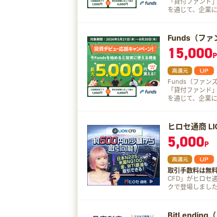
「貸付ファンド」
を通じて、企業に
資産運用することができます。 Funds
Fundsを運営
り、ファンドの予
Funds（フ
とが期待できます。 また、一度投資を行えば、基本的にはファンド
15,000
るまで待つだけ
P
たニーズにも応えられます。 既に資産運用を
における守り用資
組める資産運用の
Funds（ファ
記1:投資家が直
「貸付ファンド」
2: 年率・税引前
を通じて、企業に
分配は円単位で
資産運用することができます。 Funds
様の投資された
Fundsを運営
り、ファンドの予
ヒロセ通商 LI
とが期待できます。 また、一度投資を行えば、基本的にはファンド
5,000
るまで待つだけ
P
たニーズにも応えられます。 既に資産運用を
における守り用資
組める資産運用の
取引手数料は無
記1:投資家が直
CFD」がヒロセ
2: 年率・税引前
クで登場しました！ LION CFDが選ばれる理由 ほぼ24時間取引※
分配は円単位で
少額取引OK クイ
様の投資された
話サポート
BitLendi