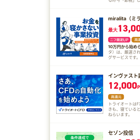
る昨今「節税」し
も、初めての方
2022年5月には
型DC加入者でも
miralita（
なりました。 2023年3月時点で全国のiDeCo加入者は290万人を突破（※）する
13,0
など、今後もます
最大
合会 最新iDeCo加入者
はこれ！ 15年を超える運営実績！加入者数No.1 SBI証券は2005年からiDeCoを
ご提供し続けてお
10万円から始め
初めていただけます。 商品ラインナップのこだわり iDeCoの
タ）は、厳選さ
えるSBI証券で
グサービスです。 10万円から投資できるファンドを多数掲載しており、スマ
にこだわり、厳選した
ら簡単にお申込み
SBI証券では、
動産とは異なる
数料を「無料」で
料は発生いたします。 サポート体制のこだわり 投資が初め
インヴァスト
さい。 SBI証券では iDeCo専用サイト 自社運営の電話サポートサービス
12,000
トボット など、お客様のiDeCo運用を強力にサポートいたします。 iDeCoの訴求
P
ポイントは、ずばり節税効果！ 積立時 iD
から控除」されます。 運用時 通常、株や投資信託などの金
に対しては20.
トライオートはFX
非課税」です。 受け取り時 iDeCoは原則60歳から「年金形式」or「一時金形
きも、寝ていると
式」or 「年金
ねらいます。
きます。 これを
す。
セゾン投信