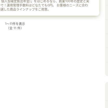
デコ：個人型確定拠出年金)」をはじめるなら、創業100年の歴史と実
用管理手数料はどなたでも0円。 お客様のニーズに合わ
厳選した商品ラインナップをご用意。
1
～
11
件を表示
（全
11
件）