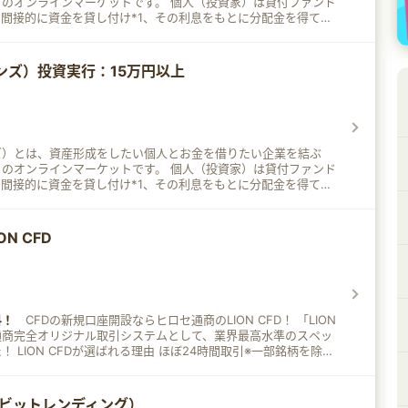
のオンラインマーケットです。 個人（投資家）は貸付ファンド
間接的に資金を貸し付け*1、その利息をもとに分配金を得て、
に参加する企業（以下、参加企業）は
するファンズ株式会社の審査を通過した企業のみで構成されてお
定利回りは約1.0%〜3.0%*2と、コツコツと資産を形成するこ
ァンズ）投資実行：15万円以上
の満期が訪れ
で良いので、「忙しいので相場に振り回されたくない！」といっ
行っている方には「ポートフォリオ
産」として、これからはじめる方には「少額*3で安定的に取り
第一歩」としてご利用いただきたい資産運用サービスです。 注
ンズ）とは、資産形成をしたい個人とお金を借りたい企業を結ぶ
接貸し付けるのではなく、投資資金が貸付で運用されます。 注記
のオンラインマーケットです。 個人（投資家）は貸付ファンド
 注記3: Fundsは1円から投資いただけます。ただし、お客様への
間接的に資金を貸し付け*1、その利息をもとに分配金を得て、
行われ、1円未満の分配金は切り捨てられます。したがって、お客
に参加する企業（以下、参加企業）は
出資金が僅少の場合、利回りが得られない可能性があります。
するファンズ株式会社の審査を通過した企業のみで構成されてお
定利回りは約1.0%〜3.0%*2と、コツコツと資産を形成するこ
ON CFD
の満期が訪れ
で良いので、「忙しいので相場に振り回されたくない！」といっ
行っている方には「ポートフォリオ
産」として、これからはじめる方には「少額*3で安定的に取り
第一歩」としてご利用いただきたい資産運用サービスです。 注
料！
CFDの新規口座開設ならヒロセ通商のLION CFD！ 「LION
接貸し付けるのではなく、投資資金が貸付で運用されます。 注記
通商完全オリジナル取引システムとして、業界最高水準のスペッ
 注記3: Fundsは1円から投資いただけます。ただし、お客様への
一部銘柄を除く
行われ、1円未満の分配金は切り捨てられます。したがって、お客
ック入金対応 取引手数料無料 PC/スマホでも取引OK 24時間電
出資金が僅少の場合、利回りが得られない可能性があります。
ng（ビットレンディング）