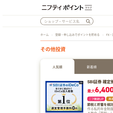
ホーム
登録・申し込みでポイントを貯める
FX
その他投資
人気順
新着順
SBI証券 確定
6,40
最大
節税と貯蓄を検
作る私的年金制度のことです。 年金問題を