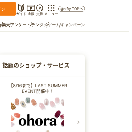
イン
@nifty TOPへ
ガイド
通帳
交換
メニュー
行
楽天
アンケート
テンタメ
ゲーム
キャンペーン
マイショップ
友達紹介
話題のショップ・サービス
ご意見箱
【8/16まで】LAST SUMMER
EVENT開催中！