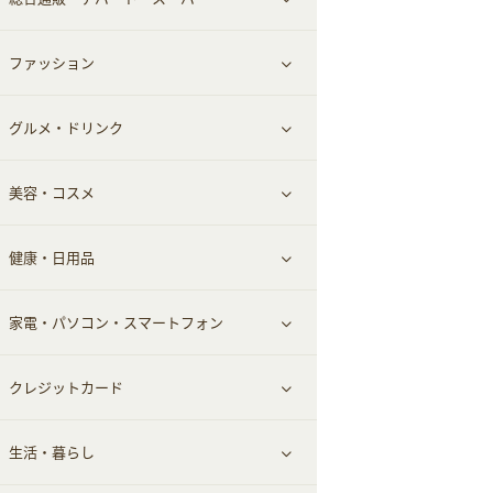
お役立ち
ファッション
すべて見る
赤ちゃん・こども・マタニティ
グルメ・ドリンク
総合通販
すべて見る
ペット
美容・コスメ
デパート・スーパー
ファッション
すべて見る
ふるさと納税
健康・日用品
インナー・下着
グルメ
すべて見る
家電・パソコン・スマートフォン
靴・フットウェア
ドリンク
スキンケア
すべて見る
クレジットカード
小物・かばん
お酒
メイクアップ
健康食品｜青汁・飲料
すべて見る
生活・暮らし
スーツ・フォーマル
食材宅配
ヘアケア
健康食品｜乳酸菌・ケフィア
家電・パソコン・ソフトウェア
すべて見る