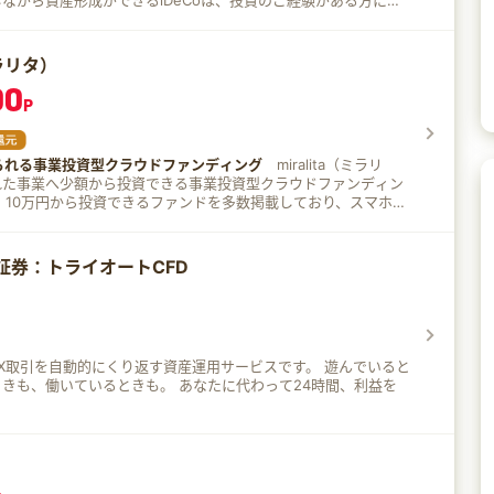
ながら資産形成ができるiDeCoは、投資のご経験がある方に
にも将来のお金の準備をする方法としておすすめの制度です。
加入可能年齢が原則65歳まで拡大。 2022年10月には原則、企業
iDeCoへの加入が可能になるなど、会社員の方でも利用しやすく
ミラリタ）
00
ますの加入者増が見込まれています。 ※出所：国民年金基金連
P
数などについて（令和5年3月） SBI証券のiDeCoの魅力
り、おかげさまで加入者数は No.1！ 初心者の方にも安心して
られる事業投資型クラウドファンディング
miralita（ミラリ
運用実績が15年を超
れた事業へ少額から投資できる事業投資型クラウドファンディン
は、お客さまのニーズに応えるべく「低コスト」と「バラエティ」
ホか
商品ラインナップを提供いたします。 手数料のこだわり
いただけます。 資産運用の第一歩としてはもちろん、株式や不
加入資格、積立金額、期間などに関わらず、どなたでも運営管理手
分散投資先としてもご活用いただけます。
提供しております。 ※国民年金基金連合会などが徴収する手数
ての方もご安心くだ
証券：トライオートCFD
 AIチャッ
eCoで積み立てた金額、すべてが「所得
融商品から得た利益
315％の税金がかかりますが、iDeCoの運用で得た利益は「すべて
取引を自動的にくり返す資産運用サービスです。 遊んでいると
きも、働いているときも。 あなたに代わって24時間、利益を
形式と一時金形式の併用」のいずれかで、資産を受け取ることがで
「老齢給付金」といい、受取り時にも一定の非課税枠がありま