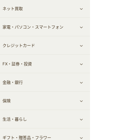
ネット買取
スーツ・フォーマル
お酒
ヘアケア
すべて見る
家電・パソコン・スマートフォン
食材宅配
エステ・サロン
スポーツ・フィットネス
すべて見る
クレジットカード
ウォーターサーバー
メンズ美容
日用品・薬局・からだ
ネット買取
すべて見る
FX・証券・投資
家電・パソコン・ソフトウェア
すべて見る
金融・銀行
通信・レンタルサーバー
クレジットカード
すべて見る
保険
スマホアプリ
FX
すべて見る
生活・暮らし
スマホ・携帯電話・SIM
証券
銀行・ネット銀行
すべて見る
ギフト・贈答品・フラワー
定額制有料コンテンツ
仮想通貨
キャッシング・ローン
保険相談・面談
すべて見る