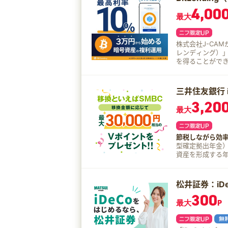
4,00
最大
株式会社J-CAM
レンディング）
を得ることができるサービスです。 
ングプラットフ
ド、投資機関などで運用されます。 
会社の協力によ
三井住友銀行 i
しても高い貸借料率を実現！ 有力な暗号資産
3,20
ネジメント契約
最大
リスクリターンにて運用しています
国内最高クラスの貸
来、安定した高いパフ
節税しながら効率
お客様の信頼と
型確定拠出年金
供するため、英
資産を形成する年金制度です。 三井住友銀行
リティ専門機関『C
運用スタイルに合わせて
害や、万が一の
ス： 運営管理機
め、お客様の資産を安全に保護しま
コース： 元本確
降の出金手数料も、
松井証券：iD
由2 WEBで簡単
還手数料: 0.00015 BTC (
300
でVポイント！
暗号資産を貸し
最大
P
iDeCoの税制面での3つのおトク おトク1
られます。 手間
すべて非課税 お