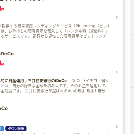
0
P
が提供する暗号資産レンディングサービス「BitLending（ビット
」は、お手持ちの暗号資産を預入して「レンタル料（貸借料）」
顧客から貸借した暗号資産はビットレンディ
ォームで管理され、提携先の暗号資産取引所やクリプトファン
海外を含めた有力な暗号資産交換業者や運用
る独自の手法で運用するため、他社専門事業者のサービスと比較
DeCo
運用ファンドなど複数機関と資産マ
0
を結んでおり、独自のポートフォリオを構築することで、最適な
P
。 ビットレンディングの魅力を一部紹介！
借料率 最大10%（APY） 2022年2月のサービスリリース以
ォーマンスで最大年利10%を継続中。 セキュリティ対策
的に資産運用♪三井住友銀行のiDeCo
iDeCo（イデコ／個人
資産の保護を最優先に、安心してご利用いただけるサービスを提
）とは、自分の好きな金額を積み立てて、そのお金を運用して、
国の厳格な金融規制およびコンプライアンス基準を満たすセキュ
が選ばれる4つの理由 理由1 自分の
opper』と連携。 『Copper』は取引所におけるハッキング被
2コースから選択できます！ みらいプロジェクトコー
破綻といった状況においても損失を防ぐ仕組みを採用しているた
関手数料がずっと0円！！先進的な商品を選定しています。 標準
す。 返還手数料が年4回まで無料 ※年5回目以
保型商品である定期預金など、幅広い商品を選定しています。 理
2024年12月より引き下げました。 例) 年5回目以降のBTC返
eCo
お申し込み！ 理由3 銀行だから長期運用でも安心！ 理由4 移換
改定前比 70%減) 月次複利効果 ビットレンディングに
対象手続・条件を満たした方へ移換金額に応じてプレゼント。
出すと毎月1日に貸借料が支払われ、自動的に貸出元本に繰り入れ
 掛金は全額所得控除 おトク2 運用益は
なし全自動で複利運用！
トク3 受取時も税制優遇