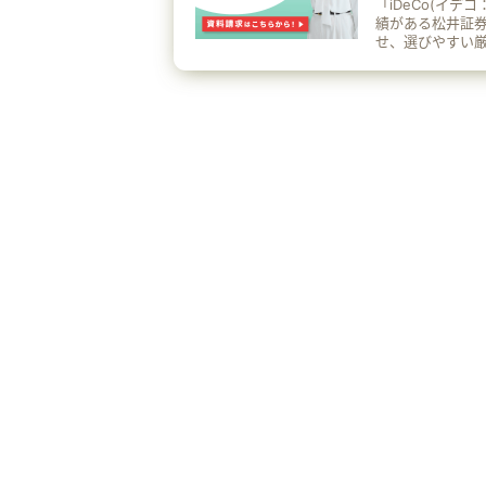
「iDeCo(イ
績がある松井証券で！運
せ、選びやすい