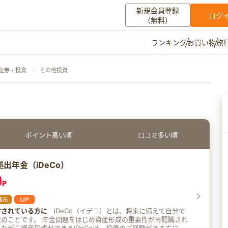
新規会員登録
ログ
（無料）
お買い物
旅
ランキング
マイメニュー
・証券・投資
その他投資
ポイント通帳
ポイント交換
登録情報
その他
ポイント高い順
口コミ多い順
お知らせ
初心者ガイド
よくある質問
キャンペーン
お問い合わせ
拠出年金（iDeCo）
0
P
ログイン
討されている方に
iDeCo（イデコ）とは、将来に備えて自分で
はじめ資産形成の重要性が再認識され