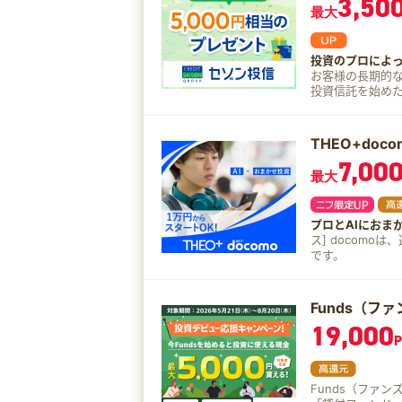
3,50
最大
投資のプロによ
お客様の長期的な資産形
投資信託を始めたい方に！ つみたては月々5,00
めることができ
THEO+doco
7,00
最大
プロとAIにおま
ス] docom
です。
Funds（フ
19,000
P
Funds（ファ