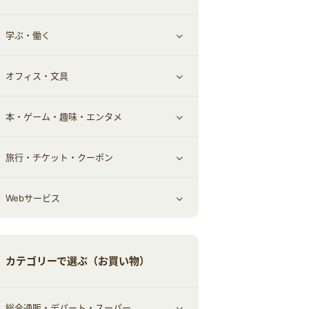
学ぶ・働く
その他投資
その他金融
住まい・暮らし
すべて見る
オフィス・文具
不動産
ギフト・贈答品
すべて見る
本・ゲーム・趣味・エンタメ
引越し
習い事・学習・学校
すべて見る
旅行・チケット・クーポン
エコ・エネルギー
仕事・転職
オフィス・文具
すべて見る
Webサービス
車情報・カーシェア・レンタル
ゲーム・趣味
すべて見る
中古車
音楽・シネマ・エンタメ
旅行・レジャー・航空券・宿泊
すべて見る
カテゴリーで選ぶ（お買い物）
結婚・恋愛
本
チケット・クーポン・チラシ
Webサービス(コミュニティ)
総合通販・デパート・スーパー