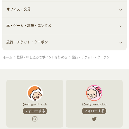
オフィス・文具
脱毛用品
日用品・薬局・からだ
お役立ち
ギフト・贈答品
すべて見る
本・ゲーム・趣味・エンタメ
美容食品
生活雑貨・家具インテリア
フラワー
習い事・学習・学校
すべて見る
旅行・チケット・クーポン
赤ちゃん・こども・マタニティ
オフィス・文具
すべて見る
登録・申し込みでポイントを貯める
旅行・チケット・クーポン
ホーム
ペット
ゲーム・趣味
すべて見る
ふるさと納税
音楽・シネマ・エンタメ
旅行・レジャー・航空券・宿泊
本
チケット・クーポン・チラシ
@niftypoint_club
@niftypoint_club
フォローする
フォローする