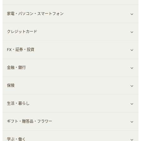
家電・パソコン・スマートフォン
食材宅配
エステ・サロン
スポーツ・フィットネス
すべて見る
クレジットカード
ウォーターサーバー
メンズ美容
日用品・薬局・からだ
ネット買取
すべて見る
FX・証券・投資
家電・パソコン・ソフトウェア
すべて見る
金融・銀行
通信・レンタルサーバー
クレジットカード
すべて見る
保険
スマホアプリ
FX
すべて見る
生活・暮らし
スマホ・携帯電話・SIM
証券
銀行・ネット銀行
すべて見る
ギフト・贈答品・フラワー
定額制有料コンテンツ
仮想通貨
キャッシング・ローン
保険相談・面談
すべて見る
学ぶ・働く
その他投資
その他金融
住まい・暮らし
すべて見る