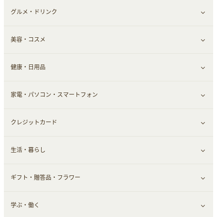
赤ちゃん・こども・マタニティ
グルメ・ドリンク
総合通販
すべて見る
ペット
美容・コスメ
デパート・スーパー
ファッション
すべて見る
ふるさと納税
健康・日用品
インナー・下着
グルメ
すべて見る
家電・パソコン・スマートフォン
靴・フットウェア
ドリンク
スキンケア
すべて見る
クレジットカード
小物・かばん
お酒
メイクアップ
健康食品｜青汁・飲料
すべて見る
生活・暮らし
スーツ・フォーマル
食材宅配
ヘアケア
健康食品｜乳酸菌・ケフィア
家電・パソコン・ソフトウェア
すべて見る
ギフト・贈答品・フラワー
メンズ美容
健康食品｜その他
スマホ・携帯電話・SIM
クレジットカード
すべて見る
学ぶ・働く
美容・ダイエット用品
スポーツ・フィットネス
車情報・カーシェア・レンタル
すべて見る