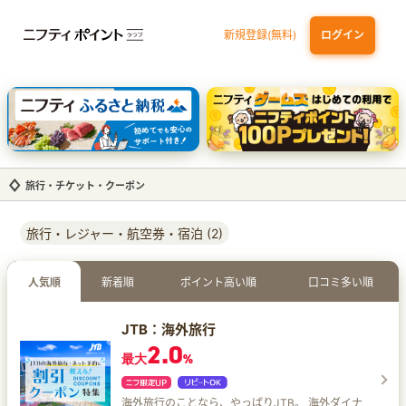
新規登録(無料)
ログイン
dカード
九州カードNEXT
JCB ORIGINAL SERIES：JCBカード S
三井住友カード ゴールド（NL）（家族カード発行）
【実質初月無料】DMM | Disney+(ディズニープラス) セットプラン
旅行・チケット・クーポン
旅行・レジャー・航空券・宿泊 (2)
人気順
新着順
ポイント高い順
口コミ多い順
JTB：海外旅行
2.0
最大
%
海外旅行のことなら、やっぱりJTB。 海外ダイナ