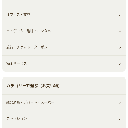
オフィス・文具
不動産
ギフト・贈答品
すべて見る
本・ゲーム・趣味・エンタメ
引越し
習い事・学習・学校
すべて見る
旅行・チケット・クーポン
エコ・エネルギー
仕事・転職
オフィス・文具
すべて見る
Webサービス
車情報・カーシェア・レンタル
ゲーム・趣味
すべて見る
中古車
音楽・シネマ・エンタメ
旅行・レジャー・航空券・宿泊
すべて見る
カテゴリーで選ぶ（お買い物）
結婚・恋愛
本
チケット・クーポン・チラシ
Webサービス(コミュニティ)
総合通販・デパート・スーパー
お役立ち
ファッション
すべて見る