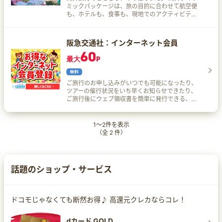
ミックパッケージは、旅の目的に合わせて航空便
も、ホテルも、食事も、現地でのアクティビティ
も自分好みで選べてアレンジができます。
阪急交通社：インターネット会員
60
最大
P
ご旅行のお申し込みがいつでも可能になったり、
ツアーの催行状況をいち早くお知らせできたり、
ご旅行後にウェブ領収書を簡単に発行できる、便
利な機能をご利用いただけます。 会員様限定のサ
ービスなど、インターネット会員のおすすめポイ
ントを詳しくご案内いたします！
1
～
2
件を表示
（全
2
件）
話題のショップ・サービス
ドコモじゃなくても断然お得♪ 高還元クレカならコレ！
dカード GOLD