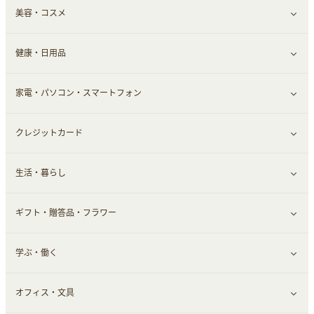
美容・コスメ
デパート・スーパー
ファッション
すべて見る
ふるさと納税
健康・日用品
インナー・下着
グルメ
すべて見る
家電・パソコン・スマートフォン
靴・フットウェア
ドリンク
スキンケア
すべて見る
クレジットカード
小物・かばん
お酒
メイクアップ
健康食品｜青汁・飲料
すべて見る
生活・暮らし
スーツ・フォーマル
食材宅配
ヘアケア
健康食品｜乳酸菌・ケフィア
家電・パソコン・ソフトウェア
すべて見る
ギフト・贈答品・フラワー
メンズ美容
健康食品｜その他
スマホ・携帯電話・SIM
クレジットカード
すべて見る
学ぶ・働く
美容・ダイエット用品
スポーツ・フィットネス
車情報・カーシェア・レンタル
すべて見る
オフィス・文具
脱毛用品
日用品・薬局・からだ
お役立ち
ギフト・贈答品
すべて見る