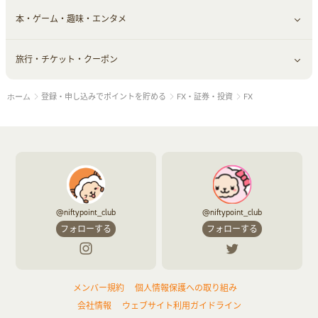
本・ゲーム・趣味・エンタメ
美容食品
生活雑貨・家具インテリア
フラワー
習い事・学習・学校
すべて見る
旅行・チケット・クーポン
赤ちゃん・こども・マタニティ
オフィス・文具
すべて見る
登録・申し込みでポイントを貯める
FX・証券・投資
FX
ホーム
ペット
ゲーム・趣味
すべて見る
ふるさと納税
音楽・シネマ・エンタメ
旅行・レジャー・航空券・宿泊
本
チケット・クーポン・チラシ
@niftypoint_club
@niftypoint_club
フォローする
フォローする
メンバー規約
個人情報保護への取り組み
会社情報
ウェブサイト利用ガイドライン