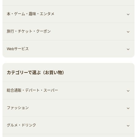
本・ゲーム・趣味・エンタメ
引越し
習い事・学習・学校
すべて見る
旅行・チケット・クーポン
エコ・エネルギー
仕事・転職
オフィス・文具
すべて見る
Webサービス
車情報・カーシェア・レンタル
ゲーム・趣味
すべて見る
中古車
音楽・シネマ・エンタメ
旅行・レジャー・航空券・宿泊
すべて見る
カテゴリーで選ぶ（お買い物）
結婚・恋愛
本
チケット・クーポン・チラシ
Webサービス(コミュニティ)
総合通販・デパート・スーパー
お役立ち
ファッション
すべて見る
赤ちゃん・こども・マタニティ
グルメ・ドリンク
総合通販
すべて見る
ペット