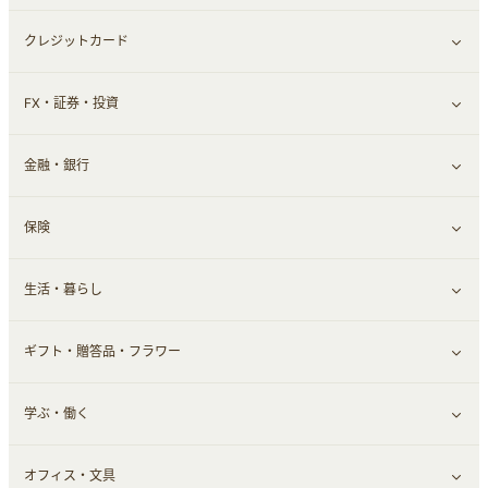
クレジットカード
ウォーターサーバー
メンズ美容
日用品・薬局・からだ
ネット買取
すべて見る
FX・証券・投資
家電・パソコン・ソフトウェア
すべて見る
金融・銀行
通信・レンタルサーバー
クレジットカード
すべて見る
保険
スマホアプリ
FX
すべて見る
生活・暮らし
スマホ・携帯電話・SIM
証券
銀行・ネット銀行
すべて見る
ギフト・贈答品・フラワー
定額制有料コンテンツ
仮想通貨
キャッシング・ローン
保険相談・面談
すべて見る
学ぶ・働く
その他投資
その他金融
住まい・暮らし
すべて見る
オフィス・文具
不動産
ギフト・贈答品
すべて見る