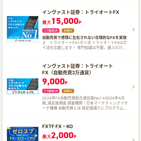
取引™」なら自分好みの設定でかんたんスタート。
あなたが決めたルール通りに自動でかしこく取引
インヴァスト証券：トライオートFX
を繰り返します。 理由：02 <取引スタイルで選べ
15,000
る4つのコース> ルールの異なるコースに加え、
最大
P
miniコースをご用意。 取引スタイルや資金に応じ
て、お好みのコースが選べます。 理由：03 <使い
やすく親しみやすい取引システム> スマートフォ
自動売買で感情に左右されない合理的なFXを実現
ンアプリ 豊富な機能を片手で快適に。 自動売買
♪
トライオートFX×ポイ活 トライオートFXはポ
「iサイクル2取引™」もご利用いただけます。 PC
イ活を応援します！ 専門知識は不要。選ぶだけで
ブラウザ版 初心者から上級者まで、見やすく誰に
簡単にはじめることができる！ わからないことは
でも使いやすい取引画面をご用意しました。 理
専任スタッフが解決。 あなたに代わって24時間自
由：04 <情報コンテンツ> お取引をサポートする
動で取引。仕事をしている間も寝ている間もチャ
豊富な情報コンテンツをご用意。 無料セミナーは
インヴァスト証券：トライオート
ンスを逃さない！ トライオートFXで資産運用 × ポ
レベルやニーズに合わせ豊富なコースをご用意し
FX（自動売買2万通貨）
イントもゲット！ トライオートFXの魅力はコチラ
ました。 理由：05 <安心のサポート体制> サポー
トライオートFXは自動売買プログラムを選んで稼
9,000
トスタッフがあなたのお悩みに寄り添います。
P
動するだけ！ 初心者でもカンタンに設定可能！ 人
気の通貨分散型プログラム「ハイブリッド」の期
間収益率は180％超！※ 自動売買なら、あなたが寝
ている間も、自動でFX取引をしてくれます。 トラ
2024年FX自動売買総合満足度No.1 ※2024年4月
イオートFXを運営するインヴァスト証券は
期_満足度調査 調査機関：日本マーケティングリサ
JASDAQ上場企業なので安心。 iOS/Androidアプ
ーチ機構 自動売買とは 設定値通りにプログラムが
リ対応。もちろんPCでも高機能トレードサービス
動き、24時間自動で取引ができる投資サービス。
を提供。 ※「ハイブリッド_スイスフラン/円_ユー
手動の取引では感情に左右され取引がうまくでき
ロ/英ポンド_米ドル/円」の2018月1月2日～2020
なくても、機械的に取引がされる自動売買なら感
FXTF FX・KO
年5月26日における2020年5月27日時点のシミュ
情に負けないトレードができる。 通常のFX取引で
2,000
レーション結果。 収益率などはシミュレーション
はメジャーでない、レンジ通貨と呼ばれる一定範
最大
P
の結果であり、将来の利益を保証するものではあ
囲内での値動きが特徴な「豪ドル/NZドル」「ユ