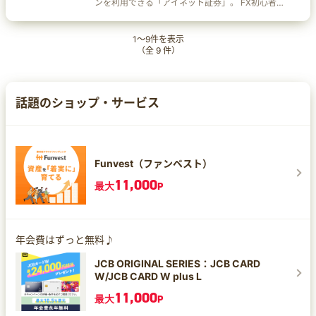
ンを利用できる「アイネット証券」。 FX初心者も
安心で使いやすく、経験者の方も多彩な取り引き
ツールでFXチャート分析をサポート！ 5年間のお
客様の損益平均 91万円の利益！ ※2018年4月1日
1
～
9
件を表示
～2023年3月31日にループイフダン口座で運用中
（全
9
件）
のお客様を対象とし、各口座の損益額を平均した
金額です。（アイネット証券調べ）
話題のショップ・サービス
Funvest（ファンベスト）
11,000
最大
P
年会費はずっと無料♪
JCB ORIGINAL SERIES：JCB CARD
W/JCB CARD W plus L
11,000
最大
P