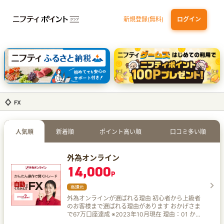
新規登録(無料)
ログイン
dカード GOLD
三井住友カード ゴールド（NL）（家族カード発行）
【実質初月無料】DMM | Disney+(ディズニープラス) セットプラン
SBI証券 確定拠出年金（iDeCo）
FX
人気順
新着順
ポイント高い順
口コミ多い順
外為オンライン
14,000
P
外為オンラインが選ばれる理由 初心者から上級者
のお客様まで選ばれる理由があります おかげさま
で67万口座達成 ※2023年10月現在 理由：01 かし
こく 自動でお取引 iサイクル2取引™ 「iサイクル2