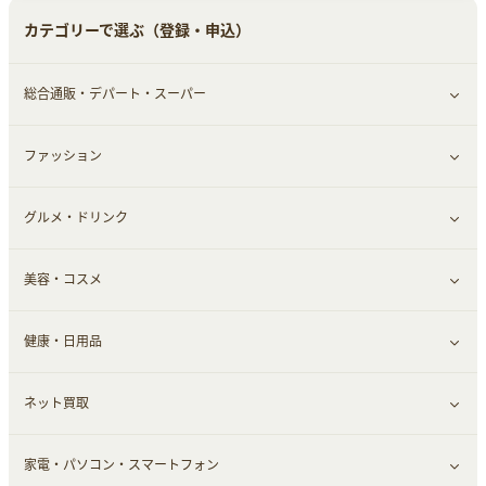
カテゴリーで選ぶ（登録・申込）
総合通販・デパート・スーパー
ファッション
すべて見る
グルメ・ドリンク
総合通販
すべて見る
美容・コスメ
ファッション
すべて見る
健康・日用品
インナー・下着
グルメ
すべて見る
ネット買取
スーツ・フォーマル
お酒
ヘアケア
すべて見る
家電・パソコン・スマートフォン
食材宅配
エステ・サロン
スポーツ・フィットネス
すべて見る