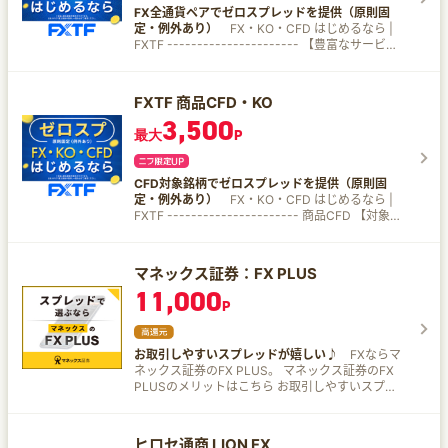
りません。 南アフリカランド/円のみ取引数量を
ーロ/ポンド」「ドル/カナダドル」を得意とする。
FX全通貨ペアでゼロスプレッドを提供（原則固
1/10してカウントします。 商号：インヴァスト証
トライオートFXとは あらかじめ用意されたトレー
定・例外あり）
FX・KO・CFD はじめるなら |
券株式会社 登録番号：関東財務局長（金商）第26
ドルールをえらぶだけでFXの自動売買を始めるこ
FXTF ---------------------- 【豊富なサービ
号 重要事項・リスクについて：必ずホームページ
とができる。 複雑な設定やプログラミング知識は
ス】 FXからCFD、ノックアウトオプションまで
にてご確認ください。
不要だから、投資初心者でも簡単スタート！ 戦略
総合取引システム『FXTF GX』ひとつでお取引で
の数も豊富で、公式が用意した物のほか、有名ブ
きます。 【少額取引なら実質取引コスト無料のチ
FXTF 商品CFD・KO
ロガーや一般ユーザーが作成したものも選んで取
ャンス】 FX全通貨ペア・CFD対象銘柄においてス
引可能。 機能 シミュレーション機能 トライオー
3,500
プレッドはゼロ（原則固定 例外あり※）でお取引
最大
P
トFXオリジナル機能。 過去の相場に照らし合わせ
いただけます。 ※市場の流動性、取引時間帯、価
てシミュレーションができる。 バランスメーター
格急変時等により、スプレッドは変動し、拡大す
口座の資金状況をメーターで表示。 初心者でも直
る場合があります。 ※商品CFDの金・銀・原油は
感的に口座状況を把握できる。 運用成績カレンダ
CFD対象銘柄でゼロスプレッドを提供（原則固
ゼロスプレッド対象外です。 別途、建玉連動手数
ー カレンダー上に利益が表示される。 毎日コツコ
定・例外あり）
FX・KO・CFD はじめるなら |
料がかかります。当社HPの「建玉連動手数料」一
ツ積みあがる利益を視覚的に見られる。 ビルダー
FXTF ---------------------- 商品CFD 【対象銘
覧を必ずご確認ください。 【スキャルピング取引
機能 トレードルールを1から作成できる。 選ぶだ
柄はゼロスプレッド】 商品CFDの対象銘柄はスプ
公認】 公認している国内会社はごく一部 スキマ時
けで満足できない上級者向けの機能。 マニュアル
レッドゼロ（原則固定 例外あり※）でお取引いた
間で手軽にお取引が可能 【選べる取引システム】
注文 自動売買だけでなく、手動での取引も可能。
だけます。 安定的で透明性の高い取引環境を提供
TradingView搭載『FXTF GX』 世界基準の取引シ
マネックス証券：FX PLUS
TradingViewを使った取引ができる。
いたします。 ※市場の流動性、取引時間帯、価格
ステム『FXTF MT4』 投資経験者の方から初心者
11,000
急変時等により、スプレッドは変動し、拡大する
の方まで安心。 【安心のカスタマーサポート】 お
P
場合があります。 ※商品CFDの金・銀・原油はゼ
電話やメールはもちろん、LINEチャットにも対
ロスプレッド対象外です。 別途、建玉連動手数料
応。 安心のお取引環境をサポート。 【安心の信託
がかかります。当社HPの「建玉連動手数料」一覧
保全】 お客様の資産は当社固有財産と明確に区
お取引しやすいスプレッドが嬉しい♪
FXならマ
を必ずご確認ください。 【スキャルピング取引公
分。 万一の場合もお客様の資産は守られます。
ネックス証券のFX PLUS。 マネックス証券のFX
認】 公認している国内会社はごく一部 スキマ時間
PLUSのメリットはこちら お取引しやすいスプレ
で手軽にお取引が可能 【取り扱い銘柄】 金
ッド シンプルで使いやすいトレーディングツール
（XAU/USD）、銀（XAG/USD） 原油
でスピーディーなお取引 マーケットを徹底攻略！
（XTI/USD）、天然ガス（XNG/USD） 商品ノッ
多量かつ多彩な投資情報 マネックス証券 FX PLUS
クアウトオプション（KO） 【確実なリスク管理】
ヒロセ通商 LION FX