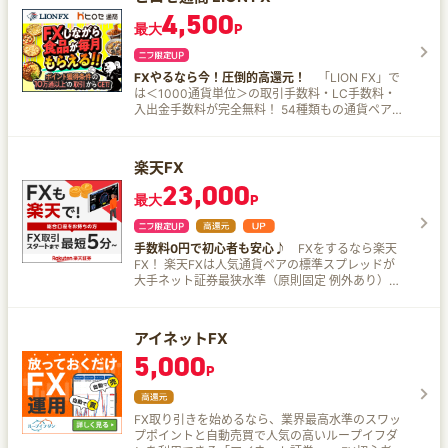
オリジナルサービス さまざまな金融商品・サービ
エントリー時に最大損失額が分かる スリッページ
4,500
ス マネックス証券は、あなたの投資を全力でサポ
なし（ノックアウトおよび清算時） 【高い資金効
最大
P
ートします！ FX PLUSのメリットと特長 ミニ取引
率】 設定するノックアウト価格によっては
1000通貨から取引可能 取引手数料 無料 スプレッ
ド 米ドル／円のスプレッドは0.2～0.9銭（※） 資
FXやるなら今！圧倒的高還元！
「LION FX」で
金管理 証券総合口座⇔FXPlusの資金移動がラク
は＜1000通貨単位＞の取引手数料・LC手数料・
ラク。 振替資金が評価証拠金へ即座に反映 ロスカ
入出金手数料が完全無料！ 54種類もの通貨ペアを
ット ロスカットレベルを投資スタンスに合わせて
取り扱っており、米ドル/円やユーロ/米ドルなどと
変更できます。 ※2023年3月7日時点
いったメジャーな通貨ペアから人気の通貨ペア、
マイナーな通貨ペアまで幅広いラインナップがあ
楽天FX
り、低コストでFXを始められると評判だ。
23,000
iPhoneやAndroid、携帯アプリで＜いつでもどこ
最大
P
でも＞取り引きができ、平日24時間は電話やメー
ルでの問い合わせに対応しているので安心。ま
た、即日出金OKなどの手厚いサポート体制も心強
手数料0円で初心者も安心♪
FXをするなら楽天
い。
FX！ 楽天FXは人気通貨ペアの標準スプレッドが
大手ネット証券最狭水準（原則固定 例外あり）。
取引手数料無料でお取引いただけます。 スマート
フォンでご利用いただけるiSPEED FXやパソコン
版取引ツールMARKETSPEED FXなど取引ツール
アイネットFX
も充実！！
5,000
P
FX取り引きを始めるなら、業界最高水準のスワッ
プポイントと自動売買で人気の高いループイフダ