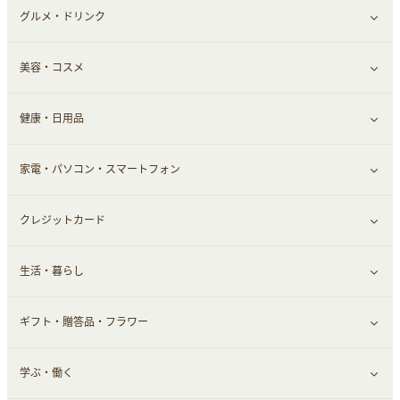
グルメ・ドリンク
総合通販
すべて見る
美容・コスメ
デパート・スーパー
ファッション
すべて見る
健康・日用品
インナー・下着
グルメ
すべて見る
家電・パソコン・スマートフォン
靴・フットウェア
ドリンク
スキンケア
すべて見る
クレジットカード
小物・かばん
お酒
メイクアップ
健康食品｜青汁・飲料
すべて見る
生活・暮らし
スーツ・フォーマル
食材宅配
ヘアケア
健康食品｜乳酸菌・ケフィア
家電・パソコン・ソフトウェア
すべて見る
ギフト・贈答品・フラワー
メンズ美容
健康食品｜その他
スマホ・携帯電話・SIM
クレジットカード
すべて見る
学ぶ・働く
美容・ダイエット用品
スポーツ・フィットネス
車情報・カーシェア・レンタル
すべて見る