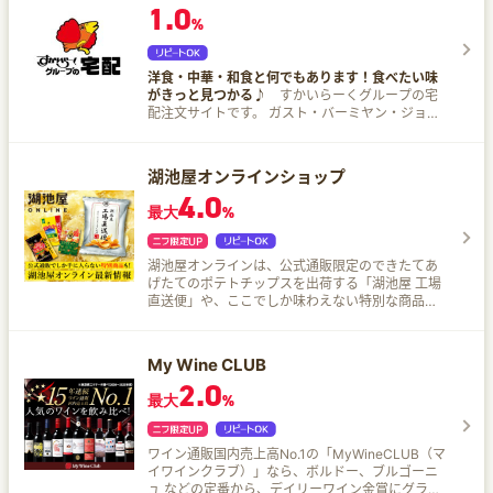
1.0
%
洋食・中華・和食と何でもあります！食べたい味
がきっと見つかる♪
すかいらーくグループの宅
配注文サイトです。 ガスト・バーミヤン・ジョナ
サン・夢庵・藍屋・魚屋路・ステーキガスト・む
さしの森珈琲・グラッチェガーデンズの商品を 各
店舗から弊社配達員が最短30分でお届けします！
湖池屋オンラインショップ
新規会員登録で15%OFFクーポンプレゼント中！
4.0
※配達エリアはすかいらーくの宅配サイトでご確認
最大
%
ください。
湖池屋オンラインは、公式通販限定のできたてあ
げたてのポテトチップスを出荷する「湖池屋 工場
直送便」や、ここでしか味わえない特別な商品を
ご紹介します。お取り寄せにもぴったり♪ おすす
めポイント 会員数70万人、老舗ならではの馴染み
の商品に限らず、チャレンジ精神のある商品が多
My Wine CLUB
く出ることも特徴！ オンライン限定「湖池屋 工場
2.0
直送便」生産から3日以内にお届けする揚げたてポ
最大
%
テチ。600万食を突破した湖池屋オンライン一番
の人気商品です♪ 日本酒×ポテチなど限定商品も
豊富に取り揃えております！ 5,000円以上のお買
ワイン通販国内売上高No.1の「MyWineCLUB（マ
い上げで送料無料♪
イワインクラブ）」なら、ボルドー、ブルゴーニ
ュ などの定番から、デイリーワイン金賞にグラン