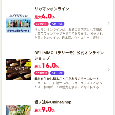
リカマンオンライン
4.0
最大
%
リカマンオンラインは、お酒の専門店として幅広
い商品ラインアップを揃えております。 厳選され
た国内外のワイン、日本酒、ウイスキー、焼酎、
ビールなど、多彩なお酒を取り揃え、初心者から
愛好者まで幅広く対応しています。 リカマンオン
ラインの強みは・・・ 豊富な品揃えと専門知識に
DEL'IMMO（デリーモ）公式オンライン
よるきめ細かなサービスです。 世界中から厳選さ
ショップ
れた高品質なワインや、日本全国の蔵元直送の日
本酒、希少価値の高いウイスキーなどを提供して
16.0
最大
%
います。 また、各商品の特徴を詳細に解説するほ
か、飲み方やおすすめの合わせ方も紹介。 初めて
購入される方でも安心して選べるよう、わかりや
すい商品説明や、適切な価格設定にもこだわって
素材を生かし切ることこだわりのチョコレート
います。
チョコレートに魅せられ、ショコラティエとなっ
た江口和明が、その魅力を余すことなく伝えるべ
く立ち上げたパティスリーDEL'IMMOのオフィシ
ャルオンラインショップです。
坂ノ途中OnlineShop
9.0
最大
%