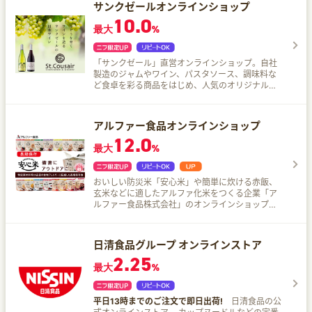
サンクゼールオンラインショップ
10.0
最大
%
「サンクゼール」直営オンラインショップ。自社
製造のジャムやワイン、パスタソース、調味料な
ど食卓を彩る商品をはじめ、人気のオリジナルギ
フトが多数掲載！和食材ブランド『久世福商店』
の商品も取り扱い！
アルファー食品オンラインショップ
12.0
最大
%
おいしい防災米「安心米」や簡単に炊ける赤飯、
玄米などに適したアルファ化米をつくる企業「ア
ルファー食品株式会社」のオンラインショップで
す。 こんな方にオススメ！ 災害への備えを検討中
で、味や安全面にもこだわりたい方 登山やキャン
プ、野外フェスなどアウトドア好きな方 食物アレ
日清食品グループ オンラインストア
ルギーを持つご家族の食事に困っている方 訪日外
2.25
国人向けに訴求したい方
最大
%
平日13時までのご注文で即日出荷!
日清食品の公