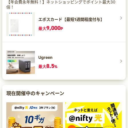
【年会費永年無料！】ネットショッピングでポイント最大30
倍！
エポスカード【最短1週間程度付与】
9,000
最大
P
Ugreen
8.5
最大
%
現在開催中のキャンペーン