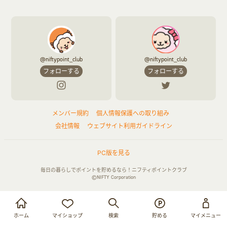
結婚・恋愛
本
チケット・クーポン・チラシ
Webサービス(コミュニティ)
お役立ち
@niftypoint_club
@niftypoint_club
赤ちゃん・こども・マタニティ
フォローする
フォローする
ペット
メンバー規約
個人情報保護への取り組み
ふるさと納税
会社情報
ウェブサイト利用ガイドライン
PC版を見る
毎日の暮らしでポイントを貯めるなら！ニフティポイントクラブ
©NIFTY Corporation
お買い物・サービス利用で貯める
ログイン
ホーム
マイショップ
検索
貯める
マイメニュー