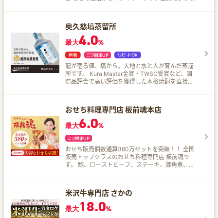
ヴァンまで！世界各地の赤・白・スパークリング
ワインがソムリエ厳選、直輸入価格！
奥久慈塙蒸留所
4.0
最大
%
龍が宿る値、塙から。大地と水と人が育んだ蒸溜
所です。 Kura Master金賞・TWSC受賞など、国
際品評会で高い評価を獲得した本格焼酎を直接お
届けします。 「塙 水毬」「塙 玄毬」「塙 燈毬」
など、個性豊かな複数銘柄をラインナップしてい
ます。 福島県塙町発の地域ブランド蒸留所とし
おせち料理専門店 板前魂本店
て、地方創生にこだわった唯一無二の味わいをご
6.0
提供しています
最大
%
おせち販売個数通算380万セットを突破！！ 全国
販売トップクラスのおせち料理専門店 板前魂で
す。 鮑、ローストビーフ、ステーキ、豚角煮、海
鮮おこわ、焼売など、他にはない特別な逸品「別
添品」が付いたおせちが増えました！！ 板前魂の
おせちが人気な理由はコレ！ おせちはなんと60種
米沢牛専門店 さかの
類以上！業界トップクラスの品揃え。 おせち業界
18.0
人気ナンバー1を誇るおせち『板前魂の花籠』
最大
%
【そば付き】味、質、ボリューム、値段！すべて