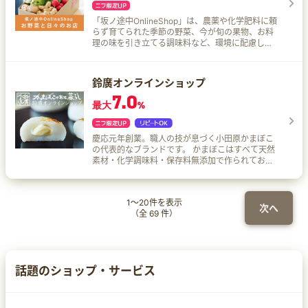
「坂ノ途中OnlineShop」は、農薬や化学肥料に頼
らず育てられた季節の野菜、今が旬の果物、お料
理の味を引き立てる調味料など、環境に配慮した
商品をとりそろえています。 坂ノ途中のおいしい
もの担当が厳選した商品、続々と入荷中！
鈴廣オンラインショップ
7.0
最大
%
慶応元年創業。職人の技が息づく小田原かまぼこ
の代表的なブランドです。 かまぼこはすべて天然
素材・化学調味料・保存料無添加で作られてお
り、味自慢の小田原かまぼこをお手軽にお取り寄
せできます。
1
～
20
件を表示
次へ
（全
69
件）
話題のショップ・サービス