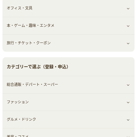
オフィス・文具
脱毛用品
日用品・薬局・からだ
お役立ち
ギフト・贈答品
すべて見る
本・ゲーム・趣味・エンタメ
美容食品
生活雑貨・家具インテリア
フラワー
習い事・学習・学校
すべて見る
旅行・チケット・クーポン
赤ちゃん・こども・マタニティ
オフィス・文具
すべて見る
ペット
ゲーム・趣味
すべて見る
カテゴリーで選ぶ（登録・申込）
ふるさと納税
音楽・シネマ・エンタメ
旅行・レジャー・航空券・宿泊
総合通販・デパート・スーパー
本
チケット・クーポン・チラシ
ファッション
すべて見る
グルメ・ドリンク
総合通販
すべて見る
美容・コスメ
ファッション
すべて見る