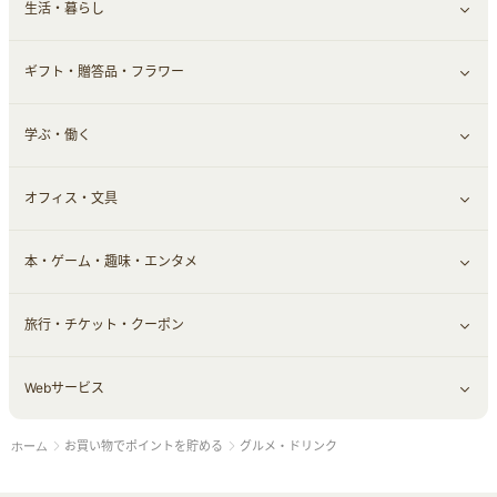
生活・暮らし
スマホ・携帯電話・SIM
証券
銀行・ネット銀行
すべて見る
ギフト・贈答品・フラワー
定額制有料コンテンツ
仮想通貨
キャッシング・ローン
保険相談・面談
すべて見る
学ぶ・働く
その他投資
その他金融
住まい・暮らし
すべて見る
オフィス・文具
不動産
ギフト・贈答品
すべて見る
本・ゲーム・趣味・エンタメ
引越し
習い事・学習・学校
すべて見る
旅行・チケット・クーポン
エコ・エネルギー
仕事・転職
オフィス・文具
すべて見る
Webサービス
車情報・カーシェア・レンタル
ゲーム・趣味
すべて見る
お買い物でポイントを貯める
グルメ・ドリンク
ホーム
中古車
音楽・シネマ・エンタメ
旅行・レジャー・航空券・宿泊
すべて見る