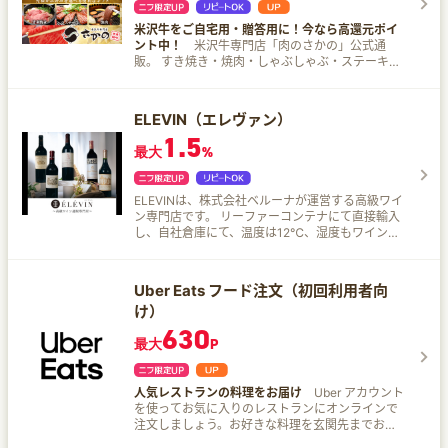
満足！『板前魂の七福神』 大幅リニューアルで肉
メニューが充実『和洋中華風おせち』 圧巻の肉づ
米沢牛をご自宅用・贈答用に！今なら高還元ポイ
くし！豪華肉おせち『板前魂の肉三昧おせち』 目
ント中！
米沢牛専門店「肉のさかの」公式通
にも楽しい特大おせち！福良鮑・オマール海老付
販。 すき焼き・焼肉・しゃぶしゃぶ・ステーキ用
き『板前魂の極』 お酒を呑みながら過ごす大人の
の米沢牛をはじめ、惣菜、カタログギフト、法人
お正月にぴったり『板前魂のおつまみおせち』 お
ギフトなど、ご自宅用・贈答用に幅広くご用意し
子様が喜ぶ具材を詰めた『板前魂の子ども用おせ
ています。
ち』 など、さまざまなおせちをご用意しました！
ELEVIN（エレヴァン）
1.5
最大
%
ELEVINは、株式会社ベルーナが運営する高級ワイ
ン専門店です。 リーファーコンテナにて直接輸入
し、自社倉庫にて、温度は12℃、湿度もワインの
貯蔵に理想的な70〜80%を保ち、管理を徹底。 ワ
イン通販創業20年以上の実績と経験を基に、プリ
ムールや希少なワインをお客様に提供いたしま
Uber Eats フード注文（初回利用者向
す。
け）
630
最大
P
人気レストランの料理をお届け
Uber アカウント
を使ってお気に入りのレストランにオンラインで
注文しましょう。お好きな料理を玄関先までお届
けします。