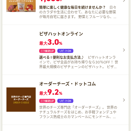
簡単に楽しく健康な毎日を続けませんか？
日々
のカラダや生活に合わせて、あなたに必要な野菜
が毎月自宅に届きます。 野菜とフルーツなら、パ
ーソナルスムージー。 野菜とゴロゴロ食材なら、
パーソナルスープ。 栄養のパーソナライズ カラダ
の悩みや生活習慣から、今の自分に必要な栄養素
ピザハットオンライン
を無料診断でチェック。 その栄養素を含む野菜と
3.0
フルーツからできたスムージーを25種のレシピか
最大
%
ら選んで提案します！ 本質的な健康 日本スーパー
フード協会認定の14種類のスーパーフードを使
用。 また、ビタミンCやビタミンB群を豊富に含ん
選べる ! 便利なお支払方法♪
ピザハットオンラ
でいます！ 添加物フリーで安心安全 甘味料、保存
インで、ピザ全品がお持ち帰りなら30％OFF！ 世
料、着色料、香料を一切使っておりません！ 野菜
界最大規模のピザチェーンのピザハット。 ピザ全
たっぷりなのに美味しい 白砂糖や人工甘味などを
品がお持ち帰りなら30％OFF♪しかもモッツァレ
加えずに、甘酒や植物由来のアガベ、フルーツ本
ラチーズが130%に増量♪ お買い求めになりやす
来の甘味のみで《美味しい》を実現しています。
い価格で提供します！
管理栄養士監修でカラダに良い栄養の組み合わせ
オーダーチーズ・ドットコム
も考えられています！
9.2
最大
%
世界のチーズ専門店「オーダーチーズ」。 世界の
ナチュラルチーズをはじめ、お手軽フォンデュや
フランス熟成士のカマンベールにモンドール、イ
ズニーAOCバターや話題のラクレットオーブンま
で豊富に取り扱い！