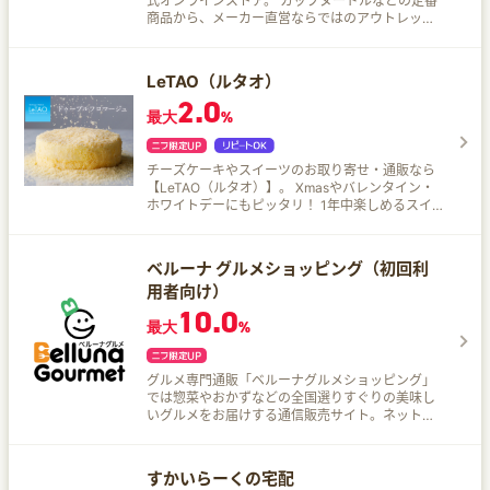
式オンラインストア。 カップヌードルなどの定番
商品から、メーカー直営ならではのアウトレット
セール品、ひよこちゃんグッズまで300品以上の
品ぞろえ！ 13時までの注文で即日出荷！ 全国どこ
でも送料一律でお届けします♪
LeTAO（ルタオ）
2.0
最大
%
チーズケーキやスイーツのお取り寄せ・通販なら
【LeTAO（ルタオ）】。 Xmasやバレンタイン・
ホワイトデーにもピッタリ！ 1年中楽しめるスイ
ーツがたくさん！ チーズケーキの定番中の定番
『ドゥーブルフロマージュ』をはじめとして、さ
まざまなスイーツをご用意♪
ベルーナ グルメショッピング（初回利
用者向け）
10.0
最大
%
グルメ専門通販「ベルーナグルメショッピング」
では惣菜やおかずなどの全国選りすぐりの美味し
いグルメをお届けする通信販売サイト。ネット限
定セール商品も掲載！
すかいらーくの宅配