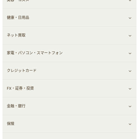
健康・日用品
インナー・下着
グルメ
すべて見る
ネット買取
スーツ・フォーマル
お酒
ヘアケア
すべて見る
家電・パソコン・スマートフォン
食材宅配
エステ・サロン
スポーツ・フィットネス
すべて見る
クレジットカード
ウォーターサーバー
メンズ美容
日用品・薬局・からだ
ネット買取
すべて見る
FX・証券・投資
家電・パソコン・ソフトウェア
すべて見る
金融・銀行
通信・レンタルサーバー
クレジットカード
すべて見る
保険
スマホアプリ
FX
すべて見る