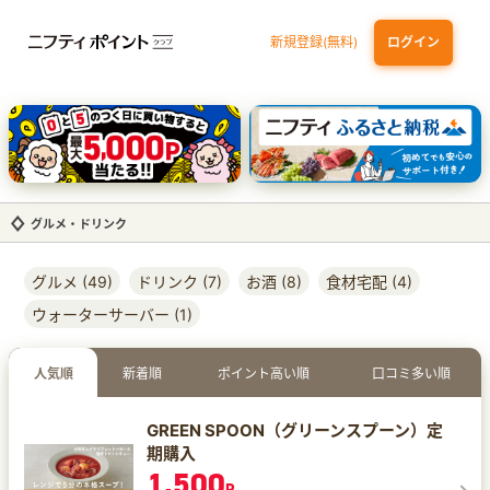
新規登録(無料)
ログイン
三井住友カード（NL）オーロラデザイン
【三井住友銀行口座お持ちの方専用】Olive口座切替
P-one Wiz
ライフカードビジネスライトプラス
dカード
グルメ・ドリンク
グルメ (49)
ドリンク (7)
お酒 (8)
食材宅配 (4)
ウォーターサーバー (1)
人気順
新着順
ポイント高い順
口コミ多い順
GREEN SPOON（グリーンスプーン）定
期購入
1,500
P