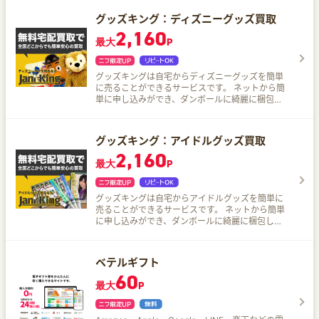
っかり見極めて買取金額を算出してくれるから安
心！ 今では手に入らないライブグッズなどは、思
グッズキング：ディズニーグッズ買取
わぬ高額買い取りになるかも？
2,160
最大
P
グッズキングは自宅からディズニーグッズを簡単
に売ることができるサービスです。 ネットから簡
単に申し込みができ、ダンボールに綺麗に梱包し
て送るだけで売ることができます。全国どこから
でも無料査定！ネットで気軽にグッズを売るなら
グッズキングにおまかせ♪
グッズキング：アイドルグッズ買取
2,160
最大
P
グッズキングは自宅からアイドルグッズを簡単に
売ることができるサービスです。 ネットから簡単
に申し込みができ、ダンボールに綺麗に梱包して
送るだけで売ることができます。全国どこからで
も無料査定！ネットで気軽にグッズを売るならグ
ッズキングにおまかせ♪
ベテルギフト
60
最大
P