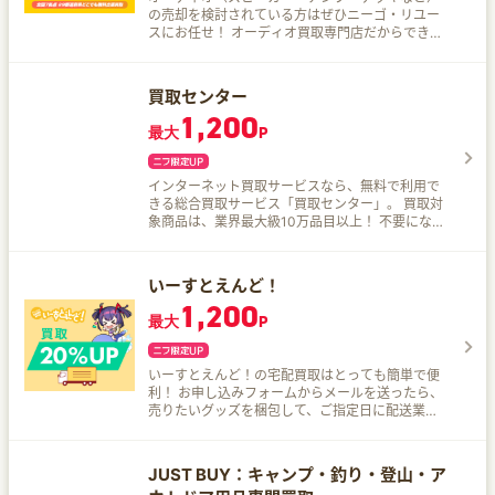
てみよう！
の売却を検討されている方はぜひニーゴ・リユー
スにお任せ！ オーディオ買取専門店だからでき
る、オーディオ専門査定スタッフが付属品などを
細かく査定し評価します。 どんなに古くても壊れ
ている状態でも、お客様の大切にされてきた商品
買取センター
価値を最大限に見出すために専門スタッフが1点1
1,200
点丁寧に査定いたします。
最大
P
インターネット買取サービスなら、無料で利用で
きる総合買取サービス「買取センター」。 買取対
象商品は、業界最大級10万品目以上！ 不要になっ
たものの売却や、引っ越し・大掃除のときの一括
処分、査定に知識がいるニッチな商品の買取など
さまざまなニーズにお応えしております。
いーすとえんど！
1,200
最大
P
いーすとえんど！の宅配買取はとっても簡単で便
利！ お申し込みフォームからメールを送ったら、
売りたいグッズを梱包して、ご指定日に配送業者
に渡すだけ！ 自宅から一歩も外に出る必要はナシ
♪
JUST BUY：キャンプ・釣り・登山・ア