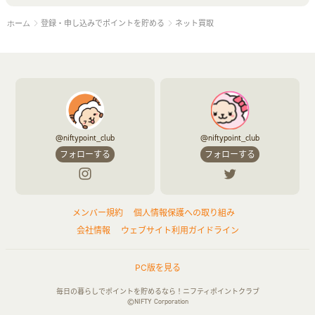
登録・申し込みでポイントを貯める
ネット買取
ホーム
ペット
ゲーム・趣味
すべて見る
ふるさと納税
音楽・シネマ・エンタメ
旅行・レジャー・航空券・宿泊
本
チケット・クーポン・チラシ
@niftypoint_club
@niftypoint_club
フォローする
フォローする
メンバー規約
個人情報保護への取り組み
会社情報
ウェブサイト利用ガイドライン
PC版を見る
毎日の暮らしでポイントを貯めるなら！ニフティポイントクラブ
©NIFTY Corporation