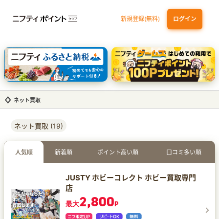
新規登録(無料)
ログイン
エポスカード【最短1週間程度付与】
【親権者さまの代理申込専用】三井住友銀行Oliveお子さま用口座
三井住友カード（NL）
ネット買取
ネット買取 (19)
人気順
新着順
ポイント高い順
口コミ多い順
JUSTY ホビーコレクト ホビー買取専門
店
2,800
最大
P