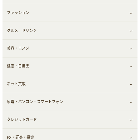
ファッション
すべて見る
グルメ・ドリンク
総合通販
すべて見る
美容・コスメ
ファッション
すべて見る
健康・日用品
インナー・下着
グルメ
すべて見る
ネット買取
スーツ・フォーマル
お酒
ヘアケア
すべて見る
家電・パソコン・スマートフォン
食材宅配
エステ・サロン
スポーツ・フィットネス
すべて見る
クレジットカード
ウォーターサーバー
メンズ美容
日用品・薬局・からだ
ネット買取
すべて見る
FX・証券・投資
家電・パソコン・ソフトウェア
すべて見る