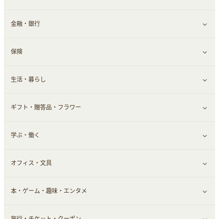
金融・銀行
通信・レンタルサーバー
クレジットカード
すべて見る
保険
スマホアプリ
FX
すべて見る
生活・暮らし
スマホ・携帯電話・SIM
証券
銀行・ネット銀行
すべて見る
ギフト・贈答品・フラワー
定額制有料コンテンツ
仮想通貨
キャッシング・ローン
保険相談・面談
すべて見る
学ぶ・働く
その他投資
その他金融
住まい・暮らし
すべて見る
オフィス・文具
不動産
ギフト・贈答品
すべて見る
本・ゲーム・趣味・エンタメ
引越し
習い事・学習・学校
すべて見る
旅行・チケット・クーポン
エコ・エネルギー
仕事・転職
オフィス・文具
すべて見る