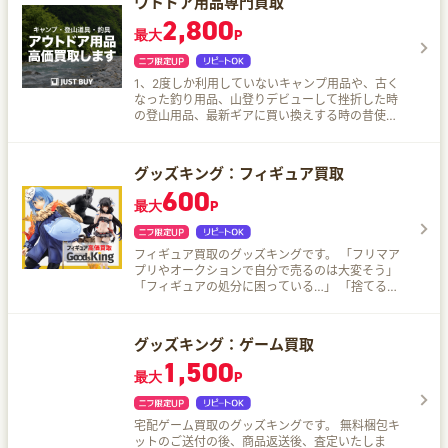
ウトドア用品専門買取
2,800
最大
P
1、2度しか利用していないキャンプ用品や、古く
なった釣り用品、山登りデビューして挫折した時
の登山用品、最新ギアに買い換えする時の昔使っ
たアウトドア用品・・・そんなアイテムがご自宅
に眠っている方は要チェック！ 空前のキャンプブ
ームは日本だけではなく、海外でも！ 海外へ販売
グッズキング：フィギュア買取
ルートを持っているJUSTYだから、中古品も高価
600
で買い取りできます♪ 宅配買い取りなので、自宅
最大
P
に居ながら誰にも会わずに即現金化可能。 梱包キ
ットに売りたいものを入れて、近くの郵便局に集
荷依頼するだけ！商品がJUSTYに届いたら、査定
フィギュア買取のグッズキングです。 「フリマア
額に了承すれば即入金！
プリやオークションで自分で売るのは大変そう」
「フィギュアの処分に困っている…」 「捨てるの
はもったいない」 そういったことでお悩みの皆さ
ま、グッズキングにおまかせください！ グッズキ
ングなら申し込み1つで全国どこからでも梱包用の
グッズキング：ゲーム買取
ダンボールや商品査定を無料で利用することがで
1,500
きます。 査定も発送から1～2週間と素早く終わ
最大
P
り、最短当日振込みで安心安全、素早い買取サー
ビスです。 さらに、開封済み・箱なし・フィギュ
ア以外のおもちゃ・ホビーなども買取可能です♪
宅配ゲーム買取のグッズキングです。 無料梱包キ
ットのご送付の後、商品返送後、査定いたしま