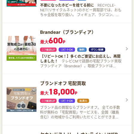
不要になったホビーを捨てる前に
RECYCLE-
NET(リサイクルネット)のホビー買取部では、おも
ちゃ全般を取り扱い。 フィギュア、ラジコン、ア
ニメグッズ、レトロ玩具、モデルガンなど幅広く
買取中！
Brandear（ブランディア）
600
最大
P
【リピートOK！】多くのご要望にお応えし、再開
しました！
テレビCMで話題の宅配ブランド買取
ブランディア（Brandear）。取扱ブランドは
7000種類以上。完全無料の宅配買い取りサービ
ス！ オススメポイント 送料から査定、振込手数
料、さらにキャンセル料も返送料まですべて無
ブランドオフ 宅配買取
料！ 家にいるだけ、空いた時間でブランド品を詰
18,000
めて、後は電話1本で集荷にお伺い！ 少々の汚れや
最大
P
傷は仕様に問題なければ買取OK！ 他社では扱えな
い幅広い取扱ブランド！ あなたのクローゼットに
眠っているあのブランドも取扱があるかも？ まず
ブランド品の買取ならブランドオフ。 全ての手数
は検索してみてください！
料が無料の「宅配買取」サービスを、全国（離島
含む）の地域からご利用いただくことができま
す。 ご不要になったブランド品のバッグや、時
計、ジュエリー、衣類品など、まとめてブランド
オフにお売りください♪