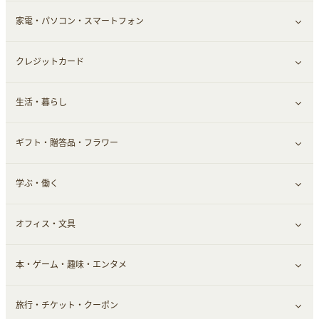
家電・パソコン・スマートフォン
靴・フットウェア
ドリンク
スキンケア
すべて見る
クレジットカード
小物・かばん
お酒
メイクアップ
健康食品｜青汁・飲料
すべて見る
生活・暮らし
スーツ・フォーマル
食材宅配
ヘアケア
健康食品｜乳酸菌・ケフィア
家電・パソコン・ソフトウェア
すべて見る
ギフト・贈答品・フラワー
メンズ美容
健康食品｜その他
スマホ・携帯電話・SIM
クレジットカード
すべて見る
学ぶ・働く
美容・ダイエット用品
スポーツ・フィットネス
車情報・カーシェア・レンタル
すべて見る
オフィス・文具
脱毛用品
日用品・薬局・からだ
お役立ち
ギフト・贈答品
すべて見る
本・ゲーム・趣味・エンタメ
美容食品
生活雑貨・家具インテリア
フラワー
習い事・学習・学校
すべて見る
旅行・チケット・クーポン
赤ちゃん・こども・マタニティ
オフィス・文具
すべて見る