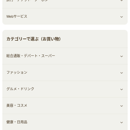
Webサービス
車情報・カーシェア・レンタル
ゲーム・趣味
すべて見る
中古車
音楽・シネマ・エンタメ
旅行・レジャー・航空券・宿泊
すべて見る
カテゴリーで選ぶ（お買い物）
結婚・恋愛
本
チケット・クーポン・チラシ
Webサービス(コミュニティ)
総合通販・デパート・スーパー
お役立ち
ファッション
すべて見る
赤ちゃん・こども・マタニティ
グルメ・ドリンク
総合通販
すべて見る
ペット
美容・コスメ
デパート・スーパー
ファッション
すべて見る
ふるさと納税
健康・日用品
インナー・下着
グルメ
すべて見る