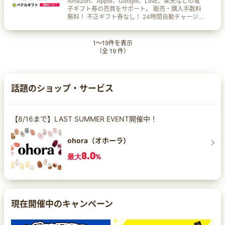
Amazon、Apple、Google、LINE、楽天などの電
子ギフト券の売買をサポート。 販売・購入手数料
無料！ 不正ギフト券なし！ 24時間自動チャージ
反映システム稼働中！
1
～
19
件を表示
（全
19
件）
話題のショップ・サービス
【8/16まで】LAST SUMMER EVENT開催中！
ohora（オホーラ）
8.0
最大
%
現在開催中のキャンペーン