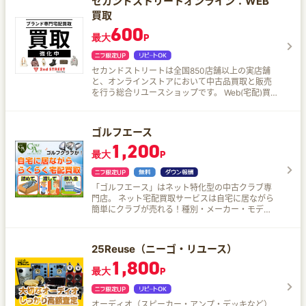
セカンドストリートオンライン：WEB
買取
600
最大
P
セカンドストリートは全国850店舗以上の実店舗
と、オンラインストアにおいて中古品買取と販売
を行う総合リユースショップです。 Web(宅配)買
取なら、店舗に行かなくてOK。 ブランド品高価買
取中！ 豊富な買取実績を元にバイヤー教育を実施
し、安心して利用いただけるように努めていま
ゴルフエース
す。
1,200
最大
P
「ゴルフエース」はネット特化型の中古クラブ専
門店。 ネット宅配買取サービスは自宅に居ながら
簡単にクラブが売れる！種別・メーカー・モデル
などを指定し、わずか30秒のクイック査定で買取
相場がわかるから、安心して申込むことができ
る。買取手数料・送料・梱包キットが無料なのも
25Reuse（ニーゴ・リユース）
便利。 指定の日時に宅配業者がクラブを引き取り
1,800
に来てくれて、査定結果をメールでお知らせ。 万
最大
P
が一、売却せずに返送を希望する場合でも返送料
はゴルフエースが負担してくれる。使わなくなっ
たゴルフクラブがあるなら、ぜひ査定申し込みし
オーディオ（スピーカー・アンプ・デッキなど）