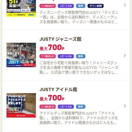
ディズニーグッズ買取専門店のJUSTY「ディズニ
ー館」は、全国から送料無料で、ディズニーグッ
ズを高価買い取り。 ディズニー関連のものはどん
なものでも買い取り可能！ ダッフィー、シェリー
メイ、ステラ・ルーなどぬいぐるみからセル画、
パスケースやバスケットまで何でもOK！ 世界中で
JUSTY ジャニーズ館
ファンがたくさんいるディズニーは、日本でしか
700
手に入らないグッズもあるから大人気！
最大
P
ご自宅から宅配で高価買い取り！ジャニーズグッ
ズを法人価格で買取可能なJUSTYの「ジャニーズ
館」。 公式品で買い取りできないグッズはなし！
無料の梱包キットが届いたら、グッズを詰めて送
るだけ。専門の査定スタッフが1点ずつ丁寧に査定
し、納得すれば即日振り込み。忙しいアナタにも
JUSTY アイドル館
ぴったり！
700
最大
P
アイドルグッズ買取専門店のJUSTY「アイドル
館」。 全国から送料無料で、アイドルのグッズを
高価買い取り。アイドル関連のものはどんなもの
でも買い取り可能。 商品の市場価値を鑑定士がし