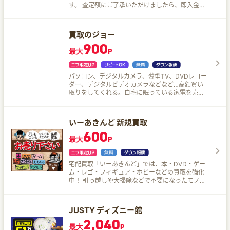
す。 査定額にご了承いただけましたら、即入金。
自宅への集荷サービスを利用すれば、おうちに居
たまま買取可能です。 アプリなどの顧客同士の交
渉やトラブル、店舗買取のように商品持込み労力
買取のジョー
は必要ありません♪
900
最大
P
パソコン、デジタルカメラ、薄型TV、DVDレコー
ダー、デジタルビデオカメラなどなど…高額買い
取りをしてくれる。自宅に眠っている家電を売る
ならJoshinで！
いーあきんど 新規買取
600
最大
P
宅配買取「いーあきんど」では、本・DVD・ゲー
ム・レゴ・フィギュア・ホビーなどの買取を強化
中！ 引っ越しや大掃除などで不要になったモノは
ジャンル問わずまとめて一括査定！宅配買取なら
ご自身のご都合の良い時にいーあきんどへ商品を
送っていただくだけ！ 送料や手数料は無料で、ス
JUSTY ディズニー館
ピード入金♪
2,040
最大
P