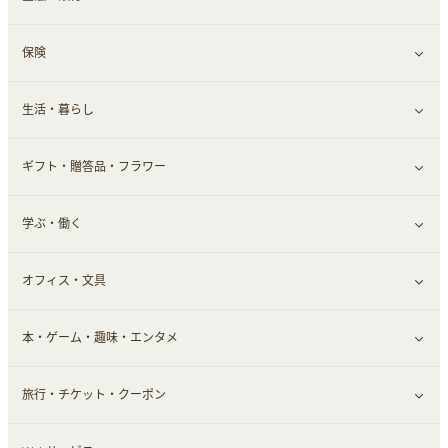
保険
スマホアプリ
FX
すべて見る
生活・暮らし
スマホ・携帯電話・SIM
証券
銀行・ネット銀行
すべて見る
ギフト・贈答品・フラワー
定額制有料コンテンツ
仮想通貨
キャッシング・ローン
保険相談・面談
すべて見る
学ぶ・働く
その他投資
その他金融
住まい・暮らし
すべて見る
オフィス・文具
不動産
ギフト・贈答品
すべて見る
本・ゲーム・趣味・エンタメ
引越し
習い事・学習・学校
すべて見る
旅行・チケット・クーポン
エコ・エネルギー
仕事・転職
オフィス・文具
すべて見る