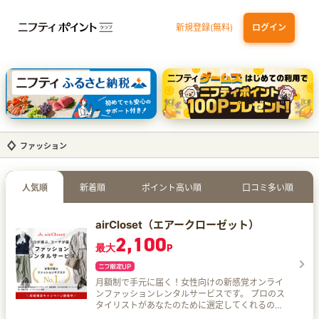
新規登録(無料)
ログイン
エポスカード【最短1週間程度付与】
【親権者さまの代理申込専用】三井住友銀行Oliveお子さま用口座
三井住友カード（NL）
ファッション
人気順
新着順
ポイント高い順
口コミ多い順
airCloset（エアークローゼット）
2,100
最大
P
月額制で手元に届く！女性向けの新感覚オンライ
ンファッションレンタルサービスです。 プロのス
タイリストがあなたのために選定してくれるので
普段自分が選ばないテイストにもチャレンジでき