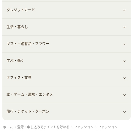
クレジットカード
小物・かばん
お酒
メイクアップ
健康食品｜青汁・飲料
すべて見る
生活・暮らし
スーツ・フォーマル
食材宅配
ヘアケア
健康食品｜乳酸菌・ケフィア
家電・パソコン・ソフトウェア
すべて見る
ギフト・贈答品・フラワー
メンズ美容
健康食品｜その他
スマホ・携帯電話・SIM
クレジットカード
すべて見る
学ぶ・働く
美容・ダイエット用品
スポーツ・フィットネス
車情報・カーシェア・レンタル
すべて見る
オフィス・文具
脱毛用品
日用品・薬局・からだ
お役立ち
ギフト・贈答品
すべて見る
本・ゲーム・趣味・エンタメ
美容食品
生活雑貨・家具インテリア
フラワー
習い事・学習・学校
すべて見る
旅行・チケット・クーポン
赤ちゃん・こども・マタニティ
オフィス・文具
すべて見る
登録・申し込みでポイントを貯める
ファッション
ファッション
ホーム
ペット
ゲーム・趣味
すべて見る