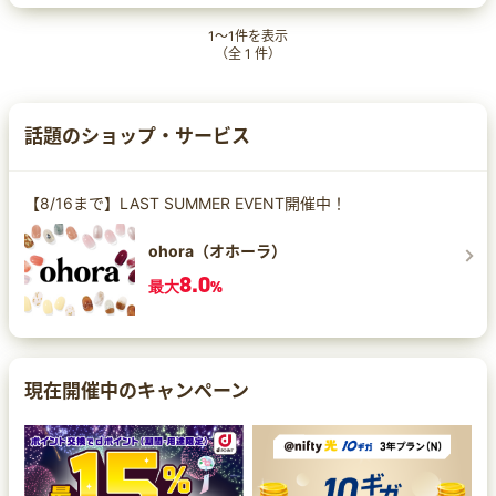
て、新しい自分との出会いがあるかもしれません
♪
1
～
1
件を表示
（全
1
件）
話題のショップ・サービス
【8/16まで】LAST SUMMER EVENT開催中！
ohora（オホーラ）
8.0
最大
%
現在開催中のキャンペーン