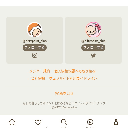
ふるさと納税
音楽・シネマ・エンタメ
旅行・レジャー・航空券・宿泊
本
チケット・クーポン・チラシ
@niftypoint_club
@niftypoint_club
フォローする
フォローする
メンバー規約
個人情報保護への取り組み
会社情報
ウェブサイト利用ガイドライン
PC版を見る
毎日の暮らしでポイントを貯めるなら！ニフティポイントクラブ
©NIFTY Corporation
お買い物・サービス利用で貯める
ログイン