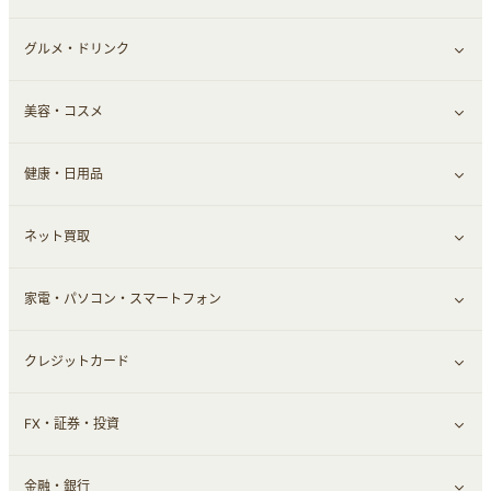
グルメ・ドリンク
総合通販
すべて見る
美容・コスメ
ファッション
すべて見る
健康・日用品
インナー・下着
グルメ
すべて見る
ネット買取
スーツ・フォーマル
お酒
ヘアケア
すべて見る
家電・パソコン・スマートフォン
食材宅配
エステ・サロン
スポーツ・フィットネス
すべて見る
クレジットカード
ウォーターサーバー
メンズ美容
日用品・薬局・からだ
ネット買取
すべて見る
FX・証券・投資
家電・パソコン・ソフトウェア
すべて見る
金融・銀行
通信・レンタルサーバー
クレジットカード
すべて見る