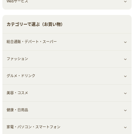
Webサービス
車情報・カーシェア・レンタル
ゲーム・趣味
すべて見る
中古車
音楽・シネマ・エンタメ
旅行・レジャー・航空券・宿泊
すべて見る
カテゴリーで選ぶ（お買い物）
結婚・恋愛
本
チケット・クーポン・チラシ
Webサービス(コミュニティ)
総合通販・デパート・スーパー
お役立ち
ファッション
すべて見る
赤ちゃん・こども・マタニティ
グルメ・ドリンク
総合通販
すべて見る
ペット
美容・コスメ
デパート・スーパー
ファッション
すべて見る
ふるさと納税
健康・日用品
インナー・下着
グルメ
すべて見る
家電・パソコン・スマートフォン
靴・フットウェア
ドリンク
スキンケア
すべて見る