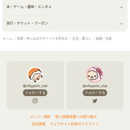
本・ゲーム・趣味・エンタメ
美容食品
生活雑貨・家具インテリア
フラワー
習い事・学習・学校
すべて見る
旅行・チケット・クーポン
赤ちゃん・こども・マタニティ
オフィス・文具
すべて見る
登録・申し込みでポイントを貯める
生活・暮らし
結婚・恋愛
ホーム
ペット
ゲーム・趣味
すべて見る
ふるさと納税
音楽・シネマ・エンタメ
旅行・レジャー・航空券・宿泊
本
チケット・クーポン・チラシ
@niftypoint_club
@niftypoint_club
フォローする
フォローする
メンバー規約
個人情報保護への取り組み
会社情報
ウェブサイト利用ガイドライン