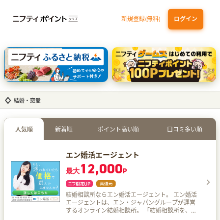
新規登録(無料)
ログイン
三井住友カード ゴールド（NL）（家族カード発行）
dカード GOLD
【実質初月無料】DMM | Disney+(ディズニープラス) セットプラン
SBI証券 確定拠出年金（iDeCo）
結婚・恋愛
人気順
新着順
ポイント高い順
口コミ多い順
エン婚活エージェント
12,000
最大
P
結婚相談所ならエン婚活エージェント。 エン婚活
エージェントは、エン・ジャパングループが運営
するオンライン結婚相談所。 「結婚相談所を、も
っと始めやすく、もっと便利に。」というミッシ