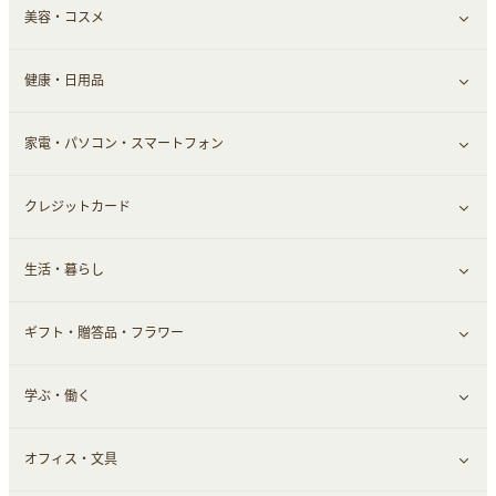
美容・コスメ
デパート・スーパー
ファッション
すべて見る
ふるさと納税
健康・日用品
インナー・下着
グルメ
すべて見る
家電・パソコン・スマートフォン
靴・フットウェア
ドリンク
スキンケア
すべて見る
クレジットカード
小物・かばん
お酒
メイクアップ
健康食品｜青汁・飲料
すべて見る
生活・暮らし
スーツ・フォーマル
食材宅配
ヘアケア
健康食品｜乳酸菌・ケフィア
家電・パソコン・ソフトウェア
すべて見る
ギフト・贈答品・フラワー
メンズ美容
健康食品｜その他
スマホ・携帯電話・SIM
クレジットカード
すべて見る
学ぶ・働く
美容・ダイエット用品
スポーツ・フィットネス
車情報・カーシェア・レンタル
すべて見る
オフィス・文具
脱毛用品
日用品・薬局・からだ
お役立ち
ギフト・贈答品
すべて見る