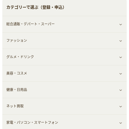
カテゴリーで選ぶ（登録・申込）
総合通販・デパート・スーパー
ファッション
すべて見る
グルメ・ドリンク
総合通販
すべて見る
美容・コスメ
ファッション
すべて見る
健康・日用品
インナー・下着
グルメ
すべて見る
ネット買取
スーツ・フォーマル
お酒
ヘアケア
すべて見る
家電・パソコン・スマートフォン
食材宅配
エステ・サロン
スポーツ・フィットネス
すべて見る