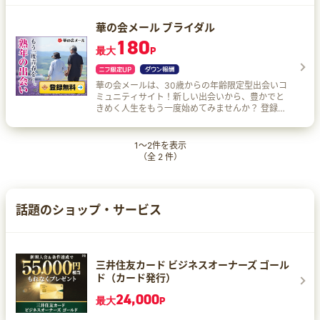
ョンのもと、圧倒的低価格で1年以内のご成婚を実
現しています。
華の会メール ブライダル
180
最大
P
華の会メールは、30歳からの年齢限定型出会いコ
ミュニティサイト！新しい出会いから、豊かでと
きめく人生をもう一度始めてみませんか？ 登録完
了時にお試しポイントをプレゼントしているの
で、気軽にご利用いただけます。 事務局での利用
方法サポート体制も充実で安心♪
1
～
2
件を表示
（全
2
件）
話題のショップ・サービス
三井住友カード ビジネスオーナーズ ゴール
ド（カード発行）
24,000
最大
P