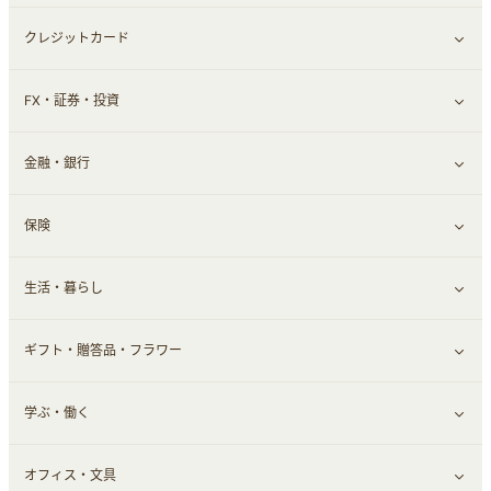
クレジットカード
ウォーターサーバー
メンズ美容
日用品・薬局・からだ
ネット買取
すべて見る
FX・証券・投資
家電・パソコン・ソフトウェア
すべて見る
金融・銀行
通信・レンタルサーバー
クレジットカード
すべて見る
保険
スマホアプリ
FX
すべて見る
生活・暮らし
スマホ・携帯電話・SIM
証券
銀行・ネット銀行
すべて見る
ギフト・贈答品・フラワー
定額制有料コンテンツ
仮想通貨
キャッシング・ローン
保険相談・面談
すべて見る
学ぶ・働く
その他投資
その他金融
住まい・暮らし
すべて見る
オフィス・文具
不動産
ギフト・贈答品
すべて見る