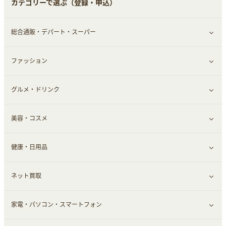
カテゴリーで選ぶ（登録・申込）
総合通販・デパート・スーパー
ファッション
すべて見る
グルメ・ドリンク
総合通販
すべて見る
美容・コスメ
ファッション
すべて見る
健康・日用品
インナー・下着
グルメ
すべて見る
ネット買取
スーツ・フォーマル
お酒
ヘアケア
すべて見る
家電・パソコン・スマートフォン
食材宅配
エステ・サロン
スポーツ・フィットネス
すべて見る