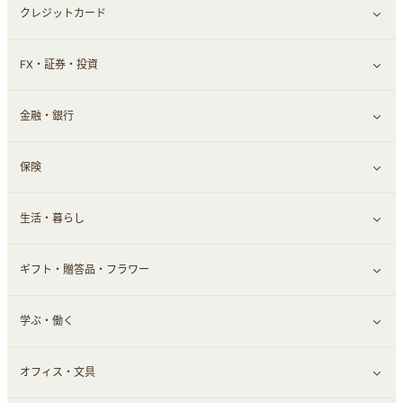
クレジットカード
ウォーターサーバー
メンズ美容
日用品・薬局・からだ
ネット買取
すべて見る
FX・証券・投資
家電・パソコン・ソフトウェア
すべて見る
金融・銀行
通信・レンタルサーバー
クレジットカード
すべて見る
保険
スマホアプリ
FX
すべて見る
生活・暮らし
スマホ・携帯電話・SIM
証券
銀行・ネット銀行
すべて見る
ギフト・贈答品・フラワー
定額制有料コンテンツ
仮想通貨
キャッシング・ローン
保険相談・面談
すべて見る
学ぶ・働く
その他投資
その他金融
住まい・暮らし
すべて見る
オフィス・文具
不動産
ギフト・贈答品
すべて見る