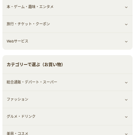
本・ゲーム・趣味・エンタメ
引越し
習い事・学習・学校
すべて見る
旅行・チケット・クーポン
エコ・エネルギー
仕事・転職
オフィス・文具
すべて見る
Webサービス
車情報・カーシェア・レンタル
ゲーム・趣味
すべて見る
中古車
音楽・シネマ・エンタメ
旅行・レジャー・航空券・宿泊
すべて見る
カテゴリーで選ぶ（お買い物）
結婚・恋愛
本
チケット・クーポン・チラシ
Webサービス(コミュニティ)
総合通販・デパート・スーパー
お役立ち
ファッション
すべて見る
赤ちゃん・こども・マタニティ
グルメ・ドリンク
総合通販
すべて見る
ペット
美容・コスメ
デパート・スーパー
ファッション
すべて見る