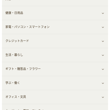
ふるさと納税
健康・日用品
インナー・下着
グルメ
すべて見る
家電・パソコン・スマートフォン
靴・フットウェア
ドリンク
スキンケア
すべて見る
クレジットカード
小物・かばん
お酒
メイクアップ
健康食品｜青汁・飲料
すべて見る
生活・暮らし
スーツ・フォーマル
食材宅配
ヘアケア
健康食品｜乳酸菌・ケフィア
家電・パソコン・ソフトウェア
すべて見る
ギフト・贈答品・フラワー
メンズ美容
健康食品｜その他
スマホ・携帯電話・SIM
クレジットカード
すべて見る
学ぶ・働く
美容・ダイエット用品
スポーツ・フィットネス
車情報・カーシェア・レンタル
すべて見る
オフィス・文具
脱毛用品
日用品・薬局・からだ
お役立ち
ギフト・贈答品
すべて見る