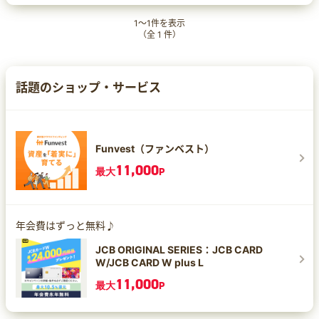
1
～
1
件を表示
（全
1
件）
話題のショップ・サービス
Funvest（ファンベスト）
11,000
最大
P
年会費はずっと無料♪
JCB ORIGINAL SERIES：JCB CARD
W/JCB CARD W plus L
11,000
最大
P