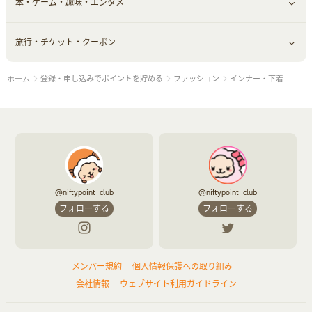
本・ゲーム・趣味・エンタメ
美容食品
生活雑貨・家具インテリア
フラワー
習い事・学習・学校
すべて見る
旅行・チケット・クーポン
赤ちゃん・こども・マタニティ
オフィス・文具
すべて見る
登録・申し込みでポイントを貯める
ファッション
インナー・下着
ホーム
ペット
ゲーム・趣味
すべて見る
ふるさと納税
音楽・シネマ・エンタメ
旅行・レジャー・航空券・宿泊
本
チケット・クーポン・チラシ
@niftypoint_club
@niftypoint_club
フォローする
フォローする
メンバー規約
個人情報保護への取り組み
会社情報
ウェブサイト利用ガイドライン