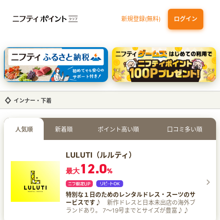
新規登録(無料)
ログイン
dカード GOLD
三井住友カード ゴールド（NL）（家族カード発行）
【実質初月無料】DMM | Disney+(ディズニープラス) セットプラン
SBI証券 確定拠出年金（iDeCo）
インナー・下着
人気順
新着順
ポイント高い順
口コミ多い順
LULUTI（ルルティ）
12.0
最大
%
特別な１日のためのレンタルドレス・スーツのサ
ービスです♪
新作ドレスと日本未出店の海外ブ
ランドあり。 7～19号までとサイズが豊富♪♪