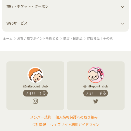
旅行・チケット・クーポン
エコ・エネルギー
仕事・転職
オフィス・文具
すべて見る
Webサービス
車情報・カーシェア・レンタル
ゲーム・趣味
すべて見る
お買い物でポイントを貯める
健康・日用品
健康食品｜その他
ホーム
中古車
音楽・シネマ・エンタメ
旅行・レジャー・航空券・宿泊
すべて見る
結婚・恋愛
本
チケット・クーポン・チラシ
Webサービス(コミュニティ)
お役立ち
@niftypoint_club
@niftypoint_club
赤ちゃん・こども・マタニティ
フォローする
フォローする
ペット
メンバー規約
個人情報保護への取り組み
ふるさと納税
会社情報
ウェブサイト利用ガイドライン