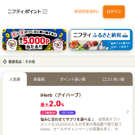
新規登録(無料)
ログイン
三井住友カード（NL）オーロラデザイン
【三井住友銀行口座お持ちの方専用】Olive口座切替
P-one Wiz
ライフカードビジネスライトプラス
dカード
健康食品｜その他
人気順
新着順
ポイント高い順
口コミ多い順
iHerb（アイハーブ）
2.0
最大
%
悩みに合わせてサプリを選べる♪
自然系サプリ
メントを35,000以上もの充実の商品数で取り扱う
iHerb。セールやキャンペーンの実施も多く、サポ
ートも充実！