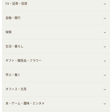
FX・証券・投資
家電・パソコン・ソフトウェア
すべて見る
金融・銀行
通信・レンタルサーバー
クレジットカード
すべて見る
保険
スマホアプリ
FX
すべて見る
生活・暮らし
スマホ・携帯電話・SIM
証券
銀行・ネット銀行
すべて見る
ギフト・贈答品・フラワー
定額制有料コンテンツ
仮想通貨
キャッシング・ローン
保険相談・面談
すべて見る
学ぶ・働く
その他投資
その他金融
住まい・暮らし
すべて見る
オフィス・文具
不動産
ギフト・贈答品
すべて見る
本・ゲーム・趣味・エンタメ
引越し
習い事・学習・学校
すべて見る