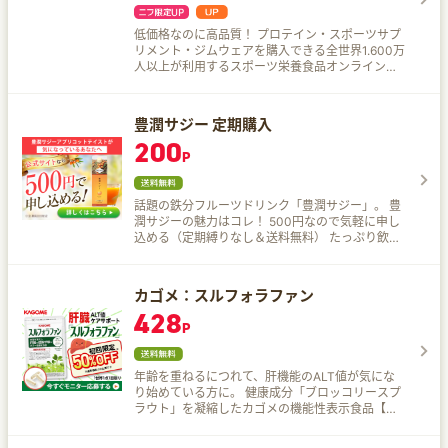
低価格なのに高品質！ プロテイン・スポーツサプ
リメント・ジムウェアを購入できる全世界1.600万
人以上が利用するスポーツ栄養食品オンラインシ
ョップ。 60種類以上のホエイプロテイン・
BCAA・EAA・HMBほか2,000点以上の商品を毎
日お安く簡単通販。
豊潤サジー 定期購入
200
P
話題の鉄分フルーツドリンク「豊潤サジー」。 豊
潤サジーの魅力はコレ！ 500円なので気軽に申し
込める（定期縛りなし＆送料無料） たっぷり飲め
る約30日分の大容量 忙しい女性でも手軽においし
く鉄分が取れる 購入後も電話・メールでしっかり
サポート。困ったときも安心
カゴメ：スルフォラファン
428
P
年齢を重ねるにつれて、肝機能のALT値が気にな
り始めている方に。 健康成分「ブロッコリースプ
ラウト」を凝縮したカゴメの機能性表示食品【ス
ルフォラファン】がオススメです。 肝臓は変化を
自覚しにくい臓器だからこそ早めの対策で健康を