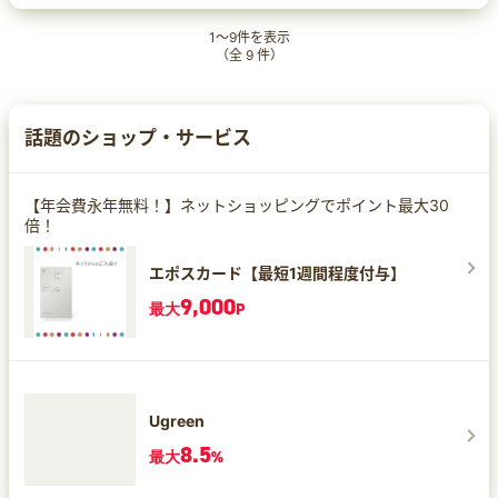
1
～
9
件を表示
（全
9
件）
話題のショップ・サービス
【年会費永年無料！】ネットショッピングでポイント最大30
倍！
エポスカード【最短1週間程度付与】
9,000
最大
P
Ugreen
8.5
最大
%