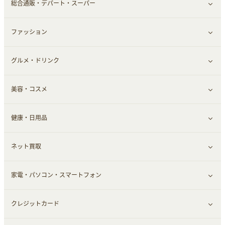
総合通販・デパート・スーパー
本
チケット・クーポン・チラシ
ファッション
すべて見る
グルメ・ドリンク
総合通販
すべて見る
美容・コスメ
ファッション
すべて見る
健康・日用品
インナー・下着
グルメ
すべて見る
ネット買取
スーツ・フォーマル
お酒
ヘアケア
すべて見る
家電・パソコン・スマートフォン
食材宅配
エステ・サロン
スポーツ・フィットネス
すべて見る
クレジットカード
ウォーターサーバー
メンズ美容
日用品・薬局・からだ
ネット買取
すべて見る