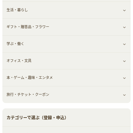
生活・暮らし
スーツ・フォーマル
食材宅配
ヘアケア
健康食品｜乳酸菌・ケフィア
家電・パソコン・ソフトウェア
すべて見る
ギフト・贈答品・フラワー
メンズ美容
健康食品｜その他
スマホ・携帯電話・SIM
クレジットカード
すべて見る
学ぶ・働く
美容・ダイエット用品
スポーツ・フィットネス
車情報・カーシェア・レンタル
すべて見る
オフィス・文具
脱毛用品
日用品・薬局・からだ
お役立ち
ギフト・贈答品
すべて見る
本・ゲーム・趣味・エンタメ
美容食品
生活雑貨・家具インテリア
フラワー
習い事・学習・学校
すべて見る
旅行・チケット・クーポン
赤ちゃん・こども・マタニティ
オフィス・文具
すべて見る
ペット
ゲーム・趣味
すべて見る
カテゴリーで選ぶ（登録・申込）
ふるさと納税
音楽・シネマ・エンタメ
旅行・レジャー・航空券・宿泊