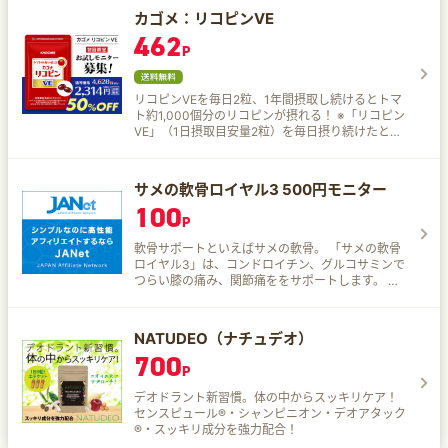
守ることが必要です。 まずは手軽に続けられる
カゴメ：リコピンVE
【スルフォラファン】で肝臓ALT値ケアを始めま
462
しょう。
P
リコピンVEを毎日2粒、1年間摂取し続けるとトマ
ト約1,000個分のリコピンが摂れる！ ※「リコピン
VE」（1日摂取目安量2粒）を毎日摂り続けたとき
の年間リコピン摂取量（生食用トマトのリコピン
値から算出）。 ただいま約31日分を初回限定
2,314円（税込）でお試しいただけるキャンペーン
サメの軟骨ロイヤル3 500円モニター
を実施中！ 健康な毎日をしっかりサポートしま
100
す。
P
軟骨サポートといえばサメの軟骨。 「サメの軟骨
ロイヤル3」は、コンドロイチン、グルコサミンで
つらい膝の痛み、関節痛ををサポートします。 こ
んなお悩みの方にピッタリ 立ったり座ったりする
とすぐ腰が痛くなる…。 姿勢が悪くなってきた気
がする…。 踏ん張れなくなった…。 動かすとつら
NATUDEO（ナチュデオ）
く、じっとしている時間が増えた…。 正座ができ
700
なくなり床座りがつらい…。
P
デオドラント新習慣。体の中からスッキリケア！
センスピュール®・シャンピニオン・デオアタック
®・スッキリ成分を強力配合！