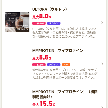
ULTORA（ウルトラ）
8.0
最大
%
ULTORA（ウルトラ）は、美味しさは追求しつつ
も人工甘味料・合成着色料・保存料など、添加物
を一切使わない製法にこだわったプロテインを製
造・販売しています。 ULTORA（ウルトラ）の魅
力はコレ！ プロテインのイメージを変えるべく発
足 国産製造、人工甘味料・合成着色料・保存料不
MYPROTEIN（マイプロテイン）
使用 場所を選ばず景観を壊さない落ち着いたパッ
5.5
ケージデザイン
最大
%
低価格なのに高品質！ プロテイン・スポーツサプ
リメント・ジムウェアを購入できる全世界1.600万
人以上が利用するスポーツ栄養食品オンラインシ
ョップ。 60種類以上のホエイプロテイン・
BCAA・EAA・HMBほか2,000点以上の商品を毎
日お安く簡単通販。
MYPROTEIN（マイプロテイン）（初回
利用者向け）
15.5
最大
%