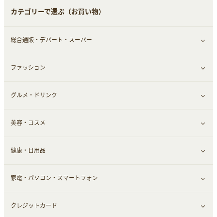
カテゴリーで選ぶ（お買い物）
総合通販・デパート・スーパー
ファッション
すべて見る
グルメ・ドリンク
総合通販
すべて見る
美容・コスメ
デパート・スーパー
ファッション
すべて見る
健康・日用品
インナー・下着
グルメ
すべて見る
家電・パソコン・スマートフォン
靴・フットウェア
ドリンク
スキンケア
すべて見る
クレジットカード
小物・かばん
お酒
メイクアップ
健康食品｜青汁・飲料
すべて見る