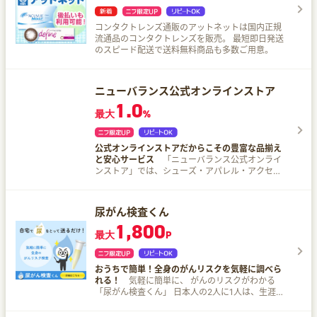
コンタクトレンズ通販のアットネットは国内正規
流通品のコンタクトレンズを販売。 最短即日発送
のスピード配送で送料無料商品も多数ご用意。
ニューバランス公式オンラインストア
1.0
最大
%
公式オンラインストアだからこその豊富な品揃え
と安心サービス
「ニューバランス公式オンライ
ンストア」では、シューズ・アパレル・アクセサ
リーなど国内ニューバランス商品を豊富に取扱
中。
尿がん検査くん
1,800
最大
P
おうちで簡単！全身のがんリスクを気軽に調べら
れる！
気軽に簡単に、 がんのリスクがわかる
「尿がん検査くん」 日本人の2人に1人は、生涯の
うちにがんと診断されるといわれています。 問題
は、いつ発症するか誰にも予想できないこと…。