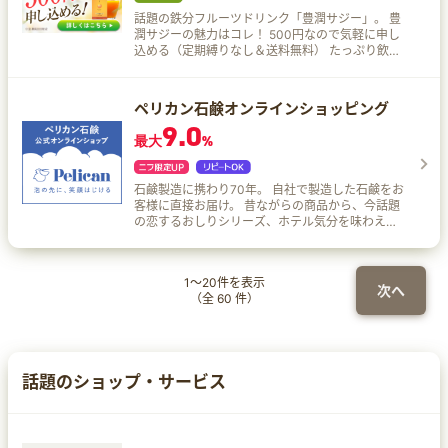
話題の鉄分フルーツドリンク「豊潤サジー」。 豊
潤サジーの魅力はコレ！ 500円なので気軽に申し
込める（定期縛りなし＆送料無料） たっぷり飲め
る約30日分の大容量 忙しい女性でも手軽においし
く鉄分が取れる 購入後も電話・メールでしっかり
サポート。困ったときも安心
ペリカン石鹸オンラインショッピング
9.0
最大
%
石鹸製造に携わり70年。 自社で製造した石鹸をお
客様に直接お届け。 昔ながらの商品から、今話題
の恋するおしりシリーズ、ホテル気分を味わえる
商品までバスタイムが幸せになるような製品をご
提案いたします。
1
～
20
件を表示
次へ
（全
60
件）
話題のショップ・サービス