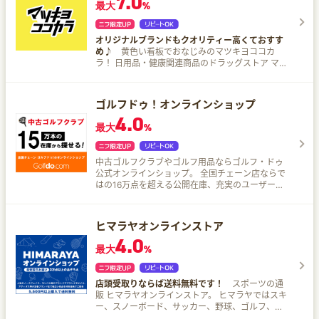
7.0
最大
%
オリジナルブランドもクオリティー高くておすす
め♪
黄色い看板でおなじみのマツキヨココカ
ラ！ 日用品・健康関連商品のドラッグストア マツ
モトキヨシのオンラインストアです。 医薬品、サ
プリメント、化粧品、日用品、食品、医療・介護
用品などをいつでも安く購入でき、ポイントも貯
ゴルフドゥ！オンラインショップ
まってとってもお得。
4.0
最大
%
中古ゴルフクラブやゴルフ用品ならゴルフ・ドゥ
公式オンラインショップ。 全国チェーン店ならで
はの16万点を超える公開在庫、充実のユーザー評
価で安心して選び放題！
ヒマラヤオンラインストア
4.0
最大
%
店頭受取りならば送料無料です！
スポーツの通
販 ヒマラヤオンラインストア。 ヒマラヤではスキ
ー、スノーボード、サッカー、野球、ゴルフ、テ
ニス、フィットネスなどのスポーツ用品やアウト