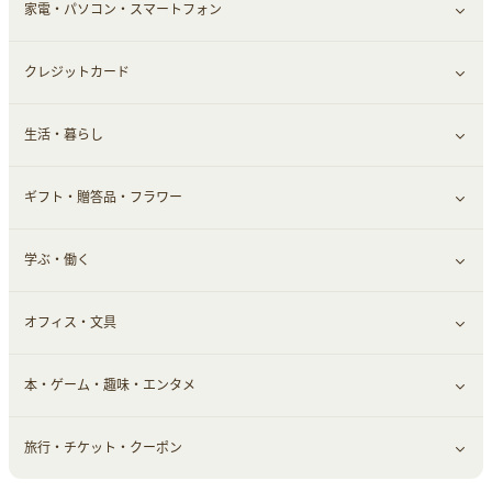
家電・パソコン・スマートフォン
靴・フットウェア
ドリンク
スキンケア
すべて見る
クレジットカード
小物・かばん
お酒
メイクアップ
健康食品｜青汁・飲料
すべて見る
生活・暮らし
スーツ・フォーマル
食材宅配
ヘアケア
健康食品｜乳酸菌・ケフィア
家電・パソコン・ソフトウェア
すべて見る
ギフト・贈答品・フラワー
メンズ美容
健康食品｜その他
スマホ・携帯電話・SIM
クレジットカード
すべて見る
学ぶ・働く
美容・ダイエット用品
スポーツ・フィットネス
車情報・カーシェア・レンタル
すべて見る
オフィス・文具
脱毛用品
日用品・薬局・からだ
お役立ち
ギフト・贈答品
すべて見る
本・ゲーム・趣味・エンタメ
美容食品
生活雑貨・家具インテリア
フラワー
習い事・学習・学校
すべて見る
旅行・チケット・クーポン
赤ちゃん・こども・マタニティ
オフィス・文具
すべて見る