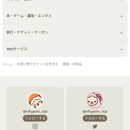
本・ゲーム・趣味・エンタメ
引越し
習い事・学習・学校
すべて見る
旅行・チケット・クーポン
エコ・エネルギー
仕事・転職
オフィス・文具
すべて見る
Webサービス
車情報・カーシェア・レンタル
ゲーム・趣味
すべて見る
お買い物でポイントを貯める
健康・日用品
ホーム
中古車
音楽・シネマ・エンタメ
旅行・レジャー・航空券・宿泊
すべて見る
結婚・恋愛
本
チケット・クーポン・チラシ
Webサービス(コミュニティ)
お役立ち
@niftypoint_club
@niftypoint_club
赤ちゃん・こども・マタニティ
フォローする
フォローする