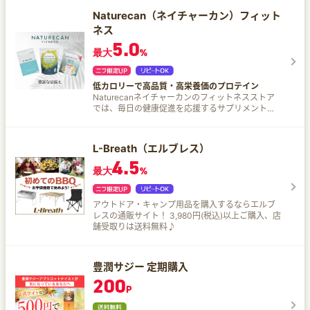
がんは早期発見がカギで、早く見つけることで、
Naturecan（ネイチャーカン）フィット
生存率が大幅に向上します。 「尿がん検査くん」
ネス
は、日本発の技術から生まれたがんリスク検査で
す。 自宅で尿を取って送るだけで、全身の様々が
5.0
最大
%
んリスクを網羅的に調べることができます。 尿が
ん検査くんの特徴 ステージ1からがんリスクを判
定 全身多種のがんに対応 かんたん、お財布にもや
さしい
低カロリーで高品質・高栄養価のプロテイン
Naturecanネイチャーカンのフィットネスストア
では、毎日の健康促進を応援するサプリメントや
パフォーマンス向上を目指すプロテイン商品を取
り扱っております。 サプリメントはすべて生産中
と生産後の2度にわたるの厳格な品質試験を経てい
L-Breath（エルブレス）
ます。
4.5
最大
%
アウトドア・キャンプ用品を購入するならエルブ
レスの通販サイト！ 3,980円(税込)以上ご購入、店
舗受取りは送料無料♪
豊潤サジー 定期購入
200
P