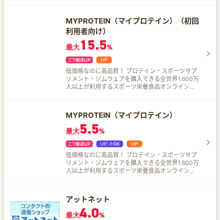
ナチュラルカラコンからコスプレ用まで幅広くい
取り揃え♪
MYPROTEIN（マイプロテイン）（初回
利用者向け）
15.5
最大
%
低価格なのに高品質！ プロテイン・スポーツサプ
リメント・ジムウェアを購入できる全世界1.600万
人以上が利用するスポーツ栄養食品オンラインシ
ョップ。 60種類以上のホエイプロテイン・
BCAA・EAA・HMBほか2,000点以上の商品を毎
日お安く簡単通販。
MYPROTEIN（マイプロテイン）
5.5
最大
%
低価格なのに高品質！ プロテイン・スポーツサプ
リメント・ジムウェアを購入できる全世界1.600万
人以上が利用するスポーツ栄養食品オンラインシ
ョップ。 60種類以上のホエイプロテイン・
BCAA・EAA・HMBほか2,000点以上の商品を毎
日お安く簡単通販。
アットネット
4.0
最大
%