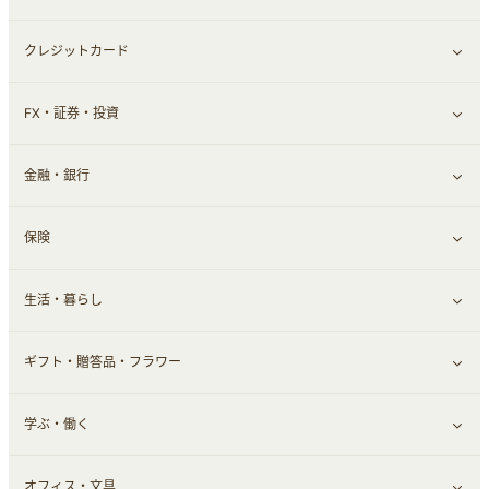
クレジットカード
ウォーターサーバー
メンズ美容
日用品・薬局・からだ
ネット買取
すべて見る
FX・証券・投資
家電・パソコン・ソフトウェア
すべて見る
金融・銀行
通信・レンタルサーバー
クレジットカード
すべて見る
保険
スマホアプリ
FX
すべて見る
生活・暮らし
スマホ・携帯電話・SIM
証券
銀行・ネット銀行
すべて見る
ギフト・贈答品・フラワー
定額制有料コンテンツ
仮想通貨
キャッシング・ローン
保険相談・面談
すべて見る
学ぶ・働く
その他投資
その他金融
住まい・暮らし
すべて見る
オフィス・文具
不動産
ギフト・贈答品
すべて見る