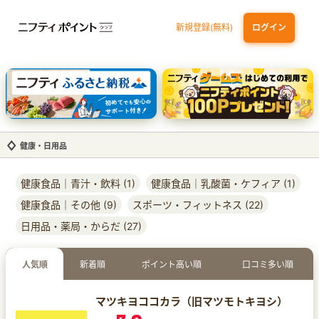
新規登録(無料)
ログイン
三井住友カード ゴールド（NL）（家族カード発行）
dカード GOLD
【実質初月無料】DMM | Disney+(ディズニープラス) セットプラン
SBI証券 確定拠出年金（iDeCo）
健康・日用品
健康食品｜青汁・飲料 (1)
健康食品｜乳酸菌・ケフィア (1)
健康食品｜その他 (9)
スポーツ・フィットネス (22)
日用品・薬局・からだ (27)
人気順
新着順
ポイント高い順
口コミ多い順
マツキヨココカラ（旧マツモトキヨシ）