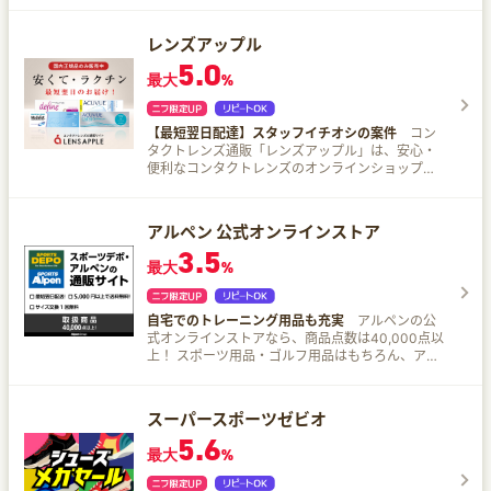
ドア、ジュニア・キッズ用品も多数ご用意！
レンズアップル
5.0
最大
%
【最短翌日配達】スタッフイチオシの案件
コン
タクトレンズ通販「レンズアップル」は、安心・
便利なコンタクトレンズのオンラインショップ。
ワンデーアキュビュー、デイリーズアクアの国内
正規コンタクトレンズやケア用品を超特価でお届
け。
アルペン 公式オンラインストア
3.5
最大
%
自宅でのトレーニング用品も充実
アルペンの公
式オンラインストアなら、商品点数は40,000点以
上！ スポーツ用品・ゴルフ用品はもちろん、アウ
トドア用品、カジュアルファッションで人気のウ
ェアやスニーカーなど多数ご用意！新商品もどん
どん入荷します。
スーパースポーツゼビオ
5.6
最大
%