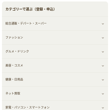
ペット
ゲーム・趣味
すべて見る
カテゴリーで選ぶ（登録・申込）
ふるさと納税
音楽・シネマ・エンタメ
旅行・レジャー・航空券・宿泊
総合通販・デパート・スーパー
本
チケット・クーポン・チラシ
ファッション
すべて見る
グルメ・ドリンク
総合通販
すべて見る
美容・コスメ
ファッション
すべて見る
健康・日用品
インナー・下着
グルメ
すべて見る
ネット買取
スーツ・フォーマル
お酒
ヘアケア
すべて見る
家電・パソコン・スマートフォン
食材宅配
エステ・サロン
スポーツ・フィットネス
すべて見る