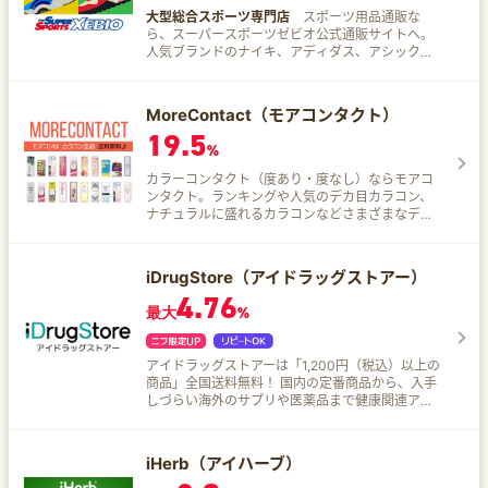
大型総合スポーツ専門店
スポーツ用品通販な
ら、スーパースポーツゼビオ公式通販サイトへ。
人気ブランドのナイキ、アディダス、アシック
ス、ミズノ、プーマなどのシューズ、ランニン
グ、野球、サッカーなどの最新商品から定番商品
までスポーツ用品やフィットネスウェアまで豊富
MoreContact（モアコンタクト）
にご用意。
19.5
%
カラーコンタクト（度あり・度なし）ならモアコ
ンタクト。ランキングや人気のデカ目カラコン、
ナチュラルに盛れるカラコンなどさまざまなデザ
インを取りそろえている。
iDrugStore（アイドラッグストアー）
4.76
最大
%
アイドラッグストアーは「1,200円（税込）以上の
商品」全国送料無料！ 国内の定番商品から、入手
しづらい海外のサプリや医薬品まで健康関連アイ
テム数7,000点を誇る総合健康サイトです。
iHerb（アイハーブ）