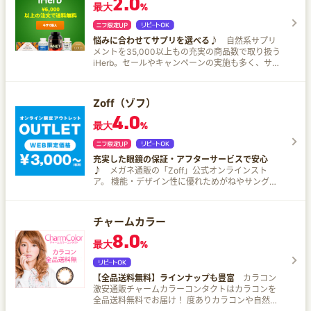
2.0
最大
%
悩みに合わせてサプリを選べる♪
自然系サプリ
メントを35,000以上もの充実の商品数で取り扱う
iHerb。セールやキャンペーンの実施も多く、サポ
ートも充実！
Zoff（ゾフ）
4.0
最大
%
充実した眼鏡の保証・アフターサービスで安心
♪
メガネ通販の「Zoff」公式オンラインスト
ア。 機能・デザイン性に優れためがねやサングラ
スを多数取りそろえ！Zoffのメガネは、フレーム
＋標準レンズ込みのセット価格￥5,000(税別)か
ら！ 充実した保証・アフターサービスでメガネの
チャームカラー
お求めも安心！さらに全国のZoff店舗でいつでも
8.0
メガネのご試着・視力測定・クリーニング・掛け
最大
%
心地の調整ができる！あなたのお探しの眼鏡がき
っと見つかる！
【全品送料無料】ラインナップも豊富
カラコン
激安通販チャームカラーコンタクトはカラコンを
全品送料無料でお届け！ 度ありカラコンや自然な