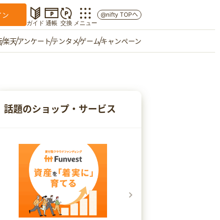
イン
@nifty TOPへ
ガイド
通帳
交換
メニュー
行
楽天
アンケート
テンタメ
ゲーム
キャンペーン
マイショップ
友達紹介
話題のショップ・サービス
ご意見箱