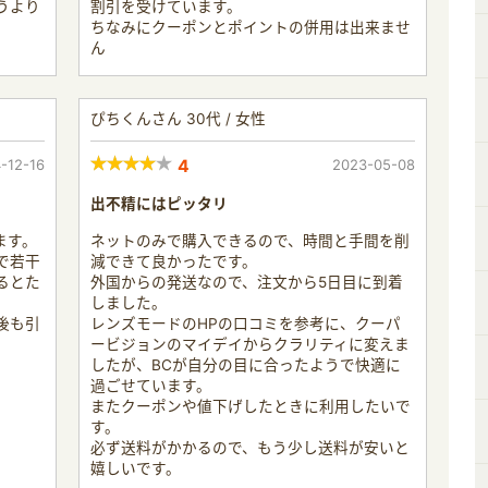
うより
割引を受けています。
ちなみにクーポンとポイントの併用は出来ませ
ん
ぴちくんさん 30代 / 女性
-12-16
4
2023-05-08
出不精にはピッタリ
ます。
ネットのみで購入できるので、時間と手間を削
で若干
減できて良かったです。
るとた
外国からの発送なので、注文から5日目に到着
しました。
後も引
レンズモードのHPの口コミを参考に、クーパ
ービジョンのマイデイからクラリティに変えま
したが、BCが自分の目に合ったようで快適に
過ごせています。
またクーポンや値下げしたときに利用したいで
す。
必ず送料がかかるので、もう少し送料が安いと
嬉しいです。