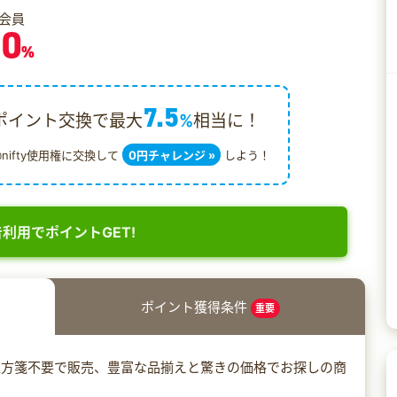
会員
.0
%
7.5
ポイント交換で最大
%
相当に！
@nifty使用権に交換して
0円チャレンジ »
しよう！
利用でポイントGET!
ポイント獲得条件
重要
処方箋不要で販売、豊富な品揃えと驚きの価格でお探しの商