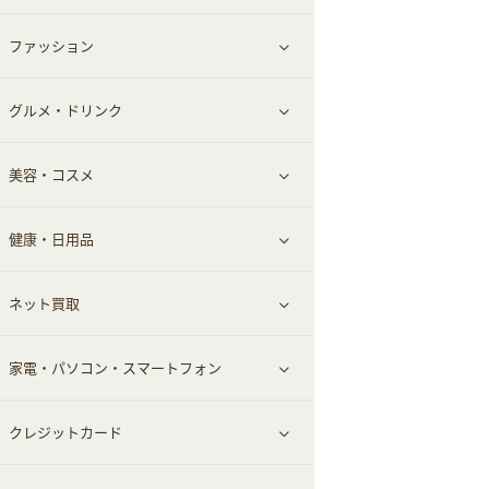
ファッション
すべて見る
グルメ・ドリンク
総合通販
すべて見る
美容・コスメ
ファッション
すべて見る
健康・日用品
インナー・下着
グルメ
すべて見る
ネット買取
スーツ・フォーマル
お酒
ヘアケア
すべて見る
家電・パソコン・スマートフォン
食材宅配
エステ・サロン
スポーツ・フィットネス
すべて見る
クレジットカード
ウォーターサーバー
メンズ美容
日用品・薬局・からだ
ネット買取
すべて見る