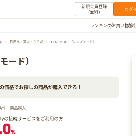
新規会員登録
ログ
（無料）
お買い物
旅
ランキング
マイメニュー
品
日用品・薬局・からだ
LENSMODE（レンズモード）
ポイント通帳
ポイント交換
登録情報
ズモード）
その他
の価格でお探しの商品が購入できる！
お知らせ
初心者ガイド
よくある質問
キャンペーン
お問い合わせ
条件：商品購入
ログイン
iftyの接続サービスをご利用の方
.0
%