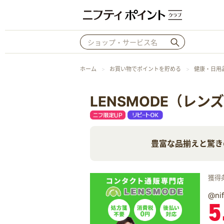
ホーム
お買い物でポイントを貯める
健康・日用
LENSMODE（レン
豊富な品揃えと驚き
獲得
@n
5