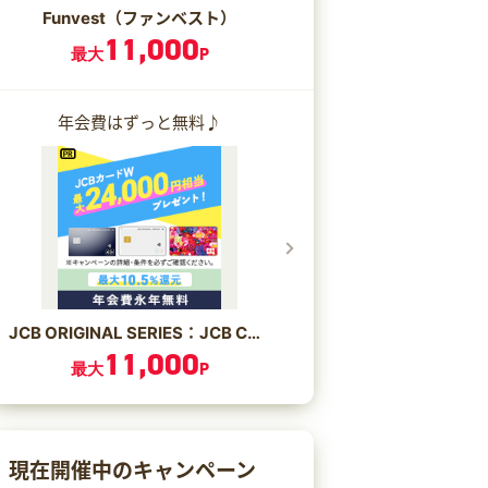
Funvest（ファンベスト）
11,000
最大
P
年会費はずっと無料♪
JCB ORIGINAL SERIES：JCB CARD W/JCB CARD W plus L
11,000
最大
P
現在開催中のキャンペーン