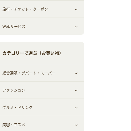
旅行・チケット・クーポン
エコ・エネルギー
仕事・転職
オフィス・文具
すべて見る
Webサービス
車情報・カーシェア・レンタル
ゲーム・趣味
すべて見る
中古車
音楽・シネマ・エンタメ
旅行・レジャー・航空券・宿泊
すべて見る
カテゴリーで選ぶ（お買い物）
結婚・恋愛
本
チケット・クーポン・チラシ
Webサービス(コミュニティ)
総合通販・デパート・スーパー
お役立ち
ファッション
すべて見る
赤ちゃん・こども・マタニティ
グルメ・ドリンク
総合通販
すべて見る
ペット
美容・コスメ
デパート・スーパー
ファッション
すべて見る
ふるさと納税