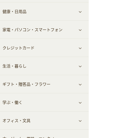
健康・日用品
インナー・下着
グルメ
すべて見る
家電・パソコン・スマートフォン
靴・フットウェア
ドリンク
スキンケア
すべて見る
クレジットカード
小物・かばん
お酒
メイクアップ
健康食品｜青汁・飲料
すべて見る
生活・暮らし
スーツ・フォーマル
食材宅配
ヘアケア
健康食品｜乳酸菌・ケフィア
家電・パソコン・ソフトウェア
すべて見る
ギフト・贈答品・フラワー
メンズ美容
健康食品｜その他
スマホ・携帯電話・SIM
クレジットカード
すべて見る
学ぶ・働く
美容・ダイエット用品
スポーツ・フィットネス
車情報・カーシェア・レンタル
すべて見る
オフィス・文具
脱毛用品
日用品・薬局・からだ
お役立ち
ギフト・贈答品
すべて見る