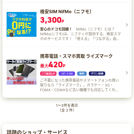
国対応 1つのアプリで世界中をカバー。複数国を
周遊する際もこれ一つでOKです。 日本語24時間
格安SIM NifMo（ニフモ）
サポート チャットで完結。初めてeSIMを使うユー
3,300
ザーへの安心訴求が可能です。 テザリング対応
P
PCやタブレットへの通信共有も可能。ビジネス利
用にも最適です。
安心のドコモ回線！
NifMo（ニフモ）とは？
NifMo(ニフモ)は、ニフティが提供する、格安スマ
ホのサービスです！ 「使える」「つながる」品質
にもこだわったNifMo。 ・余ったデータ量は翌月
に繰り越し可能！ ・安心のドコモ回線！！全国
NTTドコモのエリア、LTEで使えるから、安心！
携帯電話・スマホ買取 ライズマーク
420
最大
P
ご不要になった携帯電話やスマートフォンの買い
取りなら「ライズマーク」。ガラケー・3G・
FOMA・CDMAなど古い機種でも対応してくれ
る！買取価格が画面上ですぐに確認できるリアル
タイム査定採用！
1
～
3
件を表示
（全
3
件）
話題のショップ・サービス