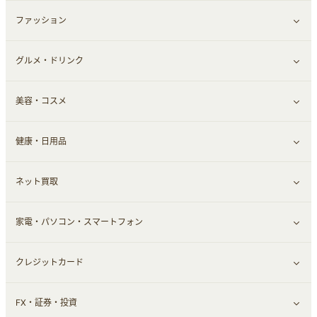
ファッション
すべて見る
グルメ・ドリンク
総合通販
すべて見る
美容・コスメ
ファッション
すべて見る
健康・日用品
インナー・下着
グルメ
すべて見る
ネット買取
スーツ・フォーマル
お酒
ヘアケア
すべて見る
家電・パソコン・スマートフォン
食材宅配
エステ・サロン
スポーツ・フィットネス
すべて見る
クレジットカード
ウォーターサーバー
メンズ美容
日用品・薬局・からだ
ネット買取
すべて見る
FX・証券・投資
家電・パソコン・ソフトウェア
すべて見る