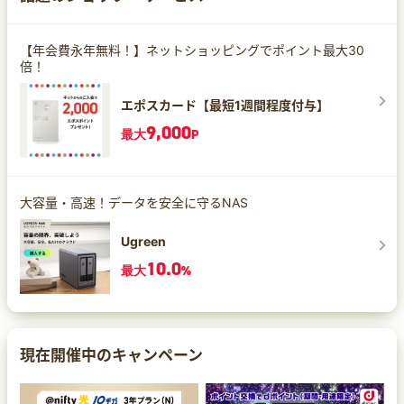
【年会費永年無料！】ネットショッピングでポイント最大30
倍！
エポスカード【最短1週間程度付与】
9,000
最大
P
大容量・高速！データを安全に守るNAS
Ugreen
10.0
最大
%
現在開催中のキャンペーン