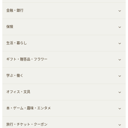
金融・銀行
通信・レンタルサーバー
クレジットカード
すべて見る
保険
スマホアプリ
FX
すべて見る
生活・暮らし
スマホ・携帯電話・SIM
証券
銀行・ネット銀行
すべて見る
ギフト・贈答品・フラワー
定額制有料コンテンツ
仮想通貨
キャッシング・ローン
保険相談・面談
すべて見る
学ぶ・働く
その他投資
その他金融
住まい・暮らし
すべて見る
オフィス・文具
不動産
ギフト・贈答品
すべて見る
本・ゲーム・趣味・エンタメ
引越し
習い事・学習・学校
すべて見る
旅行・チケット・クーポン
エコ・エネルギー
仕事・転職
オフィス・文具
すべて見る