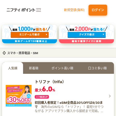
新規登録(無料)
ログイン
三井住友カード（NL）オーロラデザイン
【三井住友銀行口座お持ちの方専用】Olive口座切替
P-one Wiz
ライフカードビジネスライトプラス
スマホ・携帯電話・SIM
人気順
新着順
ポイント高い順
口コミ多い順
トリファ（trifa）
6.0
最大
%
初回購入者限定！eSIM全商品30%OFFは9/30ま
で
海外のeSIMなら「トリファ」！ 最短1分でつ
ながる アプリでプラン購入から接続まで完結。当
日や現地到着後でも即利用可能です。 世界200ヵ