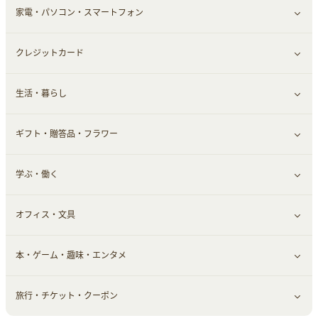
家電・パソコン・スマートフォン
靴・フットウェア
ドリンク
スキンケア
すべて見る
クレジットカード
小物・かばん
お酒
メイクアップ
健康食品｜青汁・飲料
すべて見る
生活・暮らし
スーツ・フォーマル
食材宅配
ヘアケア
健康食品｜乳酸菌・ケフィア
家電・パソコン・ソフトウェア
すべて見る
ギフト・贈答品・フラワー
メンズ美容
健康食品｜その他
スマホ・携帯電話・SIM
クレジットカード
すべて見る
学ぶ・働く
美容・ダイエット用品
スポーツ・フィットネス
車情報・カーシェア・レンタル
すべて見る
オフィス・文具
脱毛用品
日用品・薬局・からだ
お役立ち
ギフト・贈答品
すべて見る
本・ゲーム・趣味・エンタメ
美容食品
生活雑貨・家具インテリア
フラワー
習い事・学習・学校
すべて見る
旅行・チケット・クーポン
赤ちゃん・こども・マタニティ
オフィス・文具
すべて見る