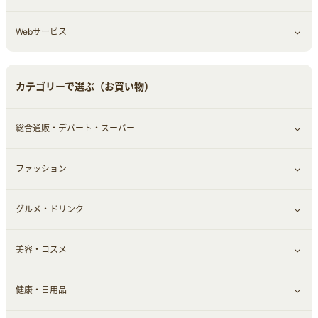
Webサービス
車情報・カーシェア・レンタル
ゲーム・趣味
すべて見る
中古車
音楽・シネマ・エンタメ
旅行・レジャー・航空券・宿泊
すべて見る
カテゴリーで選ぶ（お買い物）
結婚・恋愛
本
チケット・クーポン・チラシ
Webサービス(コミュニティ)
総合通販・デパート・スーパー
お役立ち
ファッション
すべて見る
赤ちゃん・こども・マタニティ
グルメ・ドリンク
総合通販
すべて見る
ペット
美容・コスメ
デパート・スーパー
ファッション
すべて見る
ふるさと納税
健康・日用品
インナー・下着
グルメ
すべて見る