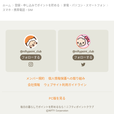
登録・申し込みでポイントを貯める
家電・パソコン・スマートフォン
ホーム
ペット
ゲーム・趣味
すべて見る
スマホ・携帯電話・SIM
ふるさと納税
音楽・シネマ・エンタメ
旅行・レジャー・航空券・宿泊
本
チケット・クーポン・チラシ
@niftypoint_club
@niftypoint_club
フォローする
フォローする
メンバー規約
個人情報保護への取り組み
会社情報
ウェブサイト利用ガイドライン
PC版を見る
毎日の暮らしでポイントを貯めるなら！ニフティポイントクラブ
©NIFTY Corporation