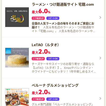
店舗から弊社配達員が最短30分でお届けします！
ラーメン・つけ麺通販サイト 宅麺.com
新規会員登録で15%OFFクーポンプレゼント中！
6.0
※配達エリアはすかいらーくの宅配サイトでご確認
最大
%
ください。
全国の人気ラーメン店の味をそのままご家庭にお
届け！
人気＆有名店のラーメン・つけ麺通販サ
イト「宅麺.com」。 人気＆有名店のラーメンやつ
け麺を自宅に冷凍でお届けしている。全国から約
100種類の醤油、味噌、塩、豚骨ラーメンや二郎
系ラーメン、つけ麺をご用意。
LeTAO（ルタオ）
2.0
最大
%
チーズケーキやスイーツのお取り寄せ・通販なら
【LeTAO（ルタオ）】。 Xmasやバレンタイン・
ホワイトデーにもピッタリ！ 1年中楽しめるスイ
ーツがたくさん！ チーズケーキの定番中の定番
『ドゥーブルフロマージュ』をはじめとして、さ
まざまなスイーツをご用意♪
ベルーナ グルメショッピング
2.0
最大
%
グルメ専門通販「ベルーナグルメショッピング」