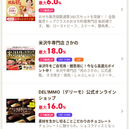
6.0
最大
%
おせち販売個数通算380万セットを突破！！ 全国
販売トップクラスのおせち料理専門店 板前魂で
す。 鮑、ローストビーフ、ステーキ、豚角煮、海
鮮おこわ、焼売など、他にはない特別な逸品「別
添品」が付いたおせちが増えました！！ 板前魂の
おせちが人気な理由はコレ！ おせちはなんと60種
米沢牛専門店 さかの
類以上！業界トップクラスの品揃え。 おせち業界
18.0
人気ナンバー1を誇るおせち『板前魂の花籠』
最大
%
【そば付き】味、質、ボリューム、値段！すべて
満足！『板前魂の七福神』 大幅リニューアルで肉
メニューが充実『和洋中華風おせち』 圧巻の肉づ
米沢牛をご自宅用・贈答用に！今なら高還元ポイ
くし！豪華肉おせち『板前魂の肉三昧おせち』 目
ント中！
米沢牛専門店「肉のさかの」公式通
にも楽しい特大おせち！福良鮑・オマール海老付
販。 すき焼き・焼肉・しゃぶしゃぶ・ステーキ用
き『板前魂の極』 お酒を呑みながら過ごす大人の
の米沢牛をはじめ、惣菜、カタログギフト、法人
お正月にぴったり『板前魂のおつまみおせち』 お
ギフトなど、ご自宅用・贈答用に幅広くご用意し
子様が喜ぶ具材を詰めた『板前魂の子ども用おせ
ています。
ち』 など、さまざまなおせちをご用意しました！
DEL'IMMO（デリーモ）公式オンライン
ショップ
16.0
最大
%
素材を生かし切ることこだわりのチョコレート
チョコレートに魅せられ、ショコラティエとなっ