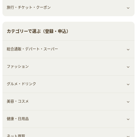
旅行・チケット・クーポン
赤ちゃん・こども・マタニティ
オフィス・文具
すべて見る
ペット
ゲーム・趣味
すべて見る
カテゴリーで選ぶ（登録・申込）
ふるさと納税
音楽・シネマ・エンタメ
旅行・レジャー・航空券・宿泊
総合通販・デパート・スーパー
本
チケット・クーポン・チラシ
ファッション
すべて見る
グルメ・ドリンク
総合通販
すべて見る
美容・コスメ
ファッション
すべて見る
健康・日用品
インナー・下着
グルメ
すべて見る
ネット買取
スーツ・フォーマル
お酒
ヘアケア
すべて見る