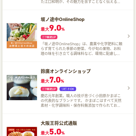
た江口和明が、その魅力を余すことなく伝えるべ
く立ち上げたパティスリーDEL'IMMOのオフィシ
ャルオンラインショップです。
坂ノ途中OnlineShop
9.0
最大
%
「坂ノ途中OnlineShop」は、農薬や化学肥料に頼
らず育てられた季節の野菜、今が旬の果物、お料
理の味を引き立てる調味料など、環境に配慮した
商品をとりそろえています。 坂ノ途中のおいしい
もの担当が厳選した商品、続々と入荷中！
鈴廣オンラインショップ
7.0
最大
%
慶応元年創業。職人の技が息づく小田原かまぼこ
の代表的なブランドです。 かまぼこはすべて天然
素材・化学調味料・保存料無添加で作られてお
り、味自慢の小田原かまぼこをお手軽にお取り寄
せできます。
大阪王将公式通販
5.0
最大
%