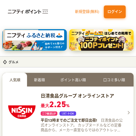
新規登録(無料)
ログイン
dカード GOLD
三井住友カード ゴールド（NL）（家族カード発行）
【実質初月無料】DMM | Disney+(ディズニープラス) セットプラン
SBI証券 確定拠出年金（iDeCo）
グルメ
人気順
新着順
ポイント高い順
口コミ多い順
日清食品グループ オンラインストア
2.25
最大
%
平日13時までのご注文で即日出荷!
日清食品の公
式オンラインストア。 カップヌードルなどの定番
商品から、メーカー直営ならではのアウトレット
セール品、ひよこちゃんグッズまで300品以上の