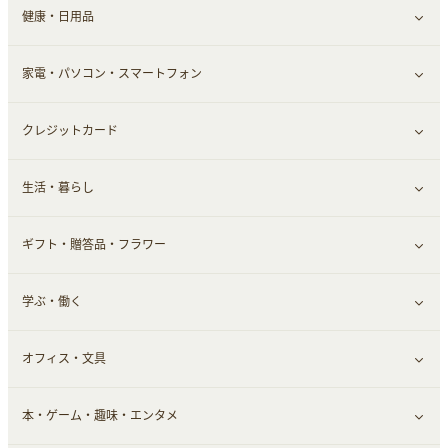
健康・日用品
インナー・下着
グルメ
すべて見る
家電・パソコン・スマートフォン
靴・フットウェア
ドリンク
スキンケア
すべて見る
クレジットカード
小物・かばん
お酒
メイクアップ
健康食品｜青汁・飲料
すべて見る
生活・暮らし
スーツ・フォーマル
食材宅配
ヘアケア
健康食品｜乳酸菌・ケフィア
家電・パソコン・ソフトウェア
すべて見る
ギフト・贈答品・フラワー
メンズ美容
健康食品｜その他
スマホ・携帯電話・SIM
クレジットカード
すべて見る
学ぶ・働く
美容・ダイエット用品
スポーツ・フィットネス
車情報・カーシェア・レンタル
すべて見る
オフィス・文具
脱毛用品
日用品・薬局・からだ
お役立ち
ギフト・贈答品
すべて見る
本・ゲーム・趣味・エンタメ
美容食品
生活雑貨・家具インテリア
フラワー
習い事・学習・学校
すべて見る