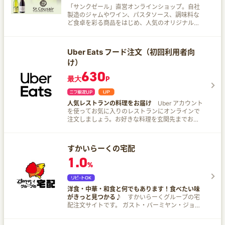
「サンクゼール」直営オンラインショップ。自社
製造のジャムやワイン、パスタソース、調味料な
ど食卓を彩る商品をはじめ、人気のオリジナルギ
フトが多数掲載！和食材ブランド『久世福商店』
の商品も取り扱い！
Uber Eats フード注文（初回利用者向
け）
630
最大
P
人気レストランの料理をお届け
Uber アカウント
を使ってお気に入りのレストランにオンラインで
注文しましょう。お好きな料理を玄関先までお届
けします。
すかいらーくの宅配
1.0
%
洋食・中華・和食と何でもあります！食べたい味
がきっと見つかる♪
すかいらーくグループの宅
配注文サイトです。 ガスト・バーミヤン・ジョナ
サン・夢庵・藍屋・魚屋路・ステーキガスト・む
さしの森珈琲・グラッチェガーデンズの商品を 各