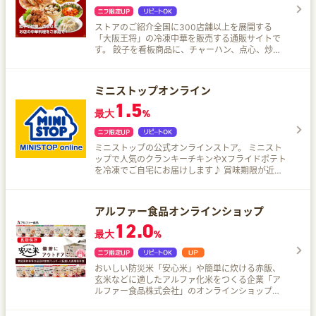
ストアのご紹介全国に300店舗以上を展開する
「大阪王将」の冷凍中華を販売する通販サイトで
す。 餃子を看板商品に、チャーハン、点心、炒め
もの、麺、丼などの多彩なメニューをご用意して
おります。
ミニストップオンライン
1.5
最大
%
ミニストップの公式オンラインストア。 ミニスト
ップで人気のクランキーチキンやXフライドポテト
を冷凍でご自宅にお届けします♪ 賞味期限が近い
ものや、規格違いの商品などは、訳あり商品とし
て随時追加しており、大変おトクなお値段でご提
供！
アルファー食品オンラインショップ
12.0
最大
%
おいしい防災米「安心米」や簡単に炊ける赤飯、
玄米などに適したアルファ化米をつくる企業「ア
ルファー食品株式会社」のオンラインショップで
す。 こんな方にオススメ！ 災害への備えを検討中
で、味や安全面にもこだわりたい方 登山やキャン