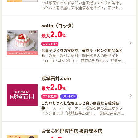
では惣菜やおかずなどの全国選りすぐりの美味し
いグルメをお届けする通信販売サイト。ネット限
定セール商品も掲載！
cotta（コッタ）
2.0
最大
%
お菓子づくりの食材や、道具ラッピング用品など
も
製菓・製パン材料・調理器具の通販サイト
「cotta（コッタ）」。 食材はもちろん、お菓子作
りに欠かせない道具やラッピング資材も豊富に取
りそろえている。 人気・おすすめのお菓子、パン
レシピも公開中！あなたのお菓子作り＆パン作り
成城石井.com
を応援。
2.0
最大
%
こだわりづくしなちょっと良い商品なら成城石
井！
スーパーマーケット成城石井の公式オンラ
インショップ「成城石井.com」。 成城石井自家製
商品、ワイン、チーズ、スーパーフード、お菓子
など、こだわりの商品を取りそろえている。
おせち料理専門店 板前魂本店