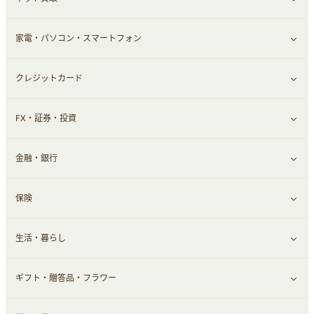
家電・パソコン・スマートフォン
食材宅配
エステ・サロン
スポーツ・フィットネス
すべて見る
クレジットカード
ウォーターサーバー
メンズ美容
日用品・薬局・からだ
ネット買取
すべて見る
FX・証券・投資
家電・パソコン・ソフトウェア
すべて見る
金融・銀行
通信・レンタルサーバー
クレジットカード
すべて見る
保険
スマホアプリ
FX
すべて見る
生活・暮らし
スマホ・携帯電話・SIM
証券
銀行・ネット銀行
すべて見る
ギフト・贈答品・フラワー
定額制有料コンテンツ
仮想通貨
キャッシング・ローン
保険相談・面談
すべて見る