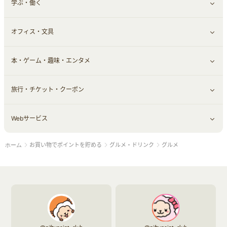
学ぶ・働く
その他投資
その他金融
住まい・暮らし
すべて見る
オフィス・文具
不動産
ギフト・贈答品
すべて見る
本・ゲーム・趣味・エンタメ
引越し
習い事・学習・学校
すべて見る
旅行・チケット・クーポン
エコ・エネルギー
仕事・転職
オフィス・文具
すべて見る
Webサービス
車情報・カーシェア・レンタル
ゲーム・趣味
すべて見る
お買い物でポイントを貯める
グルメ・ドリンク
グルメ
ホーム
中古車
音楽・シネマ・エンタメ
旅行・レジャー・航空券・宿泊
すべて見る
結婚・恋愛
本
チケット・クーポン・チラシ
Webサービス(コミュニティ)
お役立ち