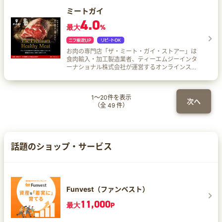
プ、野外フェスなどアウトドア好きな方 食物アレ
ミートガイ
ルギーを持つご家族の食事に困っている方 訪日外
4.0
国人向けに訴求したい方
最大
%
お肉の専門店「ザ・ミート・ガイ・ストアー」は
食肉輸入・加工製造業者、ティーエムジーインタ
ーナショナル株式会社が運営するオンラインスト
アです。 土日も含めて年中無休の365日営業！毎
日発送しているので、最短1～2日でお届けできま
す♪ こんな方にオススメ！ 日本にはないワイルド
1
～
20
件を表示
なお肉を食べたい方 海外のようなパーティーを自
次へ
（全
49
件）
宅で手軽に開きたい方 とにかくお肉が大好きな方
クリスマス、サンクスギビングなど、海外の文化
に興味がある方
話題のショップ・サービス
Funvest（ファンベスト）
11,000
最大
P