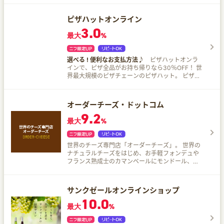
品ぞろえ！ 13時までの注文で即日出荷！ 全国どこ
でも送料一律でお届けします♪
ピザハットオンライン
3.0
最大
%
選べる ! 便利なお支払方法♪
ピザハットオンラ
インで、ピザ全品がお持ち帰りなら30％OFF！ 世
界最大規模のピザチェーンのピザハット。 ピザ全
品がお持ち帰りなら30％OFF♪しかもモッツァレ
ラチーズが130%に増量♪ お買い求めになりやす
い価格で提供します！
オーダーチーズ・ドットコム
9.2
最大
%
世界のチーズ専門店「オーダーチーズ」。 世界の
ナチュラルチーズをはじめ、お手軽フォンデュや
フランス熟成士のカマンベールにモンドール、イ
ズニーAOCバターや話題のラクレットオーブンま
で豊富に取り扱い！
サンクゼールオンラインショップ
10.0
最大
%