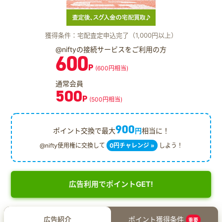
獲得条件：宅配査定申込完了（1,000円以上）
@niftyの接続サービスをご利用の方
600
P
(600円相当)
通常会員
500
P
(500円相当)
900
ポイント交換で最大
円
相当に！
@nifty使用権に交換して
0円チャレンジ »
しよう！
広告利用でポイントGET!
広告紹介
ポイント獲得条件
重要