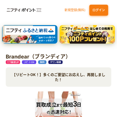
新規登録(無料)
ログイン
dカード GOLD
三井住友カード ゴールド（NL）（家族カード発行）
【実質初月無料】DMM | Disney+(ディズニープラス) セットプラン
SBI証券 確定拠出年金（iDeCo）
Brandear（ブランディア）
【リピートOK！】多くのご要望にお応えし、再開しまし
た！