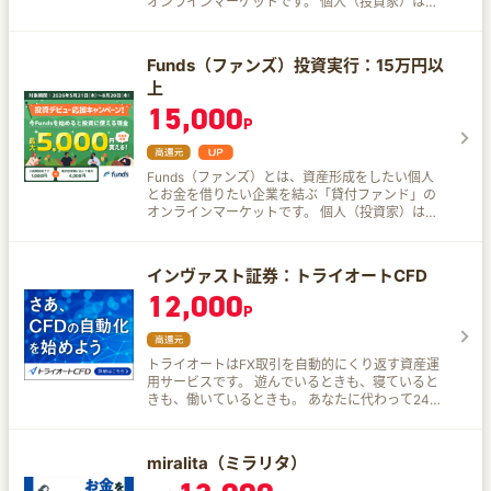
オンラインマーケットです。 個人（投資家）は貸
付ファンドを通じて、企業に間接的に資金を貸し
付け*1、その利息をもとに分配金を得て、資産運
用することができます。 Fundsに参加する企業
Funds（ファンズ）投資実行：15万円以
（以下、参加企業）はFundsを運営するファンズ
上
株式会社の審査を通過した企業のみで構成されて
おり、ファンドの予定利回りは約1.0%〜3.0%*2
15,000
P
と、コツコツと資産を形成することが期待できま
す。 また、一度投資を行えば、基本的にはファン
ドの満期が訪れるまで待つだけで良いので、「忙
しいので相場に振り回されたくない！」といった
Funds（ファンズ）とは、資産形成をしたい個人
ニーズにも応えられます。 既に資産運用を行って
とお金を借りたい企業を結ぶ「貸付ファンド」の
いる方には「ポートフォリオにおける守り用資
オンラインマーケットです。 個人（投資家）は貸
産」として、これからはじめる方には「少額*3で
付ファンドを通じて、企業に間接的に資金を貸し
安定的に取り組める資産運用の第一歩」としてご
付け*1、その利息をもとに分配金を得て、資産運
利用いただきたい資産運用サービスです。 注記1:
用することができます。 Fundsに参加する企業
インヴァスト証券：トライオートCFD
投資家が直接貸し付けるのではなく、投資資金が
（以下、参加企業）はFundsを運営するファンズ
12,000
貸付で運用されます。 注記2: 年率・税引前 注記3:
株式会社の審査を通過した企業のみで構成されて
P
Fundsは1円から投資いただけます。ただし、お客
おり、ファンドの予定利回りは約1.0%〜3.0%*2
様への分配は円単位で行われ、1円未満の分配金は
と、コツコツと資産を形成することが期待できま
切り捨てられます。したがって、お客様の投資さ
す。 また、一度投資を行えば、基本的にはファン
トライオートはFX取引を自動的にくり返す資産運
れた出資金が僅少の場合、利回りが得られない可
ドの満期が訪れるまで待つだけで良いので、「忙
用サービスです。 遊んでいるときも、寝ていると
能性があります。
しいので相場に振り回されたくない！」といった
きも、働いているときも。 あなたに代わって24時
ニーズにも応えられます。 既に資産運用を行って
間、利益をねらいます。
いる方には「ポートフォリオにおける守り用資
産」として、これからはじめる方には「少額*3で
安定的に取り組める資産運用の第一歩」としてご
miralita（ミラリタ）
利用いただきたい資産運用サービスです。 注記1: