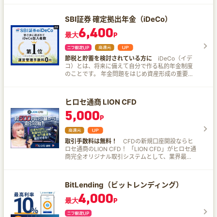
SBI証券 確定拠出年金（iDeCo）
6,400
最大
P
節税と貯蓄を検討されている方に
iDeCo（イデ
コ）とは、将来に備えて自分で作る私的年金制度
のことです。 年金問題をはじめ資産形成の重要性
が再認識される昨今「節税」しながら資産形成が
できるiDeCoは、投資のご経験がある方にも、初
めての方にも将来のお金の準備をする方法として
ヒロセ通商 LION CFD
おすすめの制度です。 2022年5月には加入可能年
5,000
齢が原則65歳まで拡大。 2022年10月には原則、
P
企業型DC加入者でもiDeCoへの加入が可能になる
など、会社員の方でも利用しやすくなりました。
2023年3月時点で全国のiDeCo加入者は290万人
取引手数料は無料！
CFDの新規口座開設ならヒ
を突破（※）するなど、今後もますますの加入者増
ロセ通商のLION CFD！ 「LION CFD」がヒロセ通
が見込まれています。 ※出所：国民年金基金連合
商完全オリジナル取引システムとして、業界最高
会 最新iDeCo加入者数などについて（令和5年3
水準のスペックで登場しました！ LION CFDが選
月） SBI証券のiDeCoの魅力はこれ！ 15年を超え
ばれる理由 ほぼ24時間取引※一部銘柄を除く 少額
る運営実績！加入者数No.1 SBI証券は2005年から
取引OK クイック入金対応 取引手数料無料 PC/ス
iDeCoをご提供し続けており、おかげさまで加入
BitLending（ビットレンディング）
マホでも取引OK 24時間電話サポート
者数は No.1！ 初心者の方にも安心して初めていた
4,000
だけます。 商品ラインナップのこだわり iDeCoの
最大
P
運用実績が15年を超えるSBI証券では、お客さまの
ニーズに応えるべく「低コスト」と「バラエテ