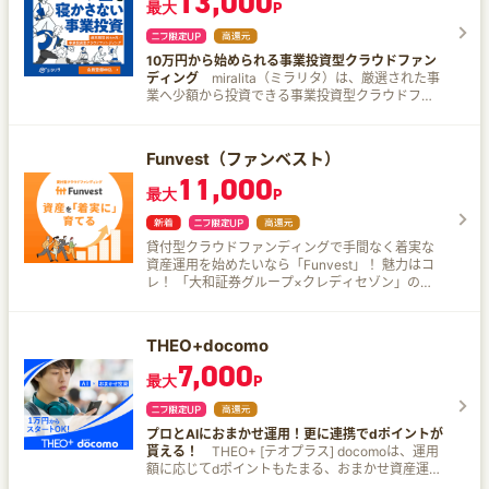
13,000
投資家が直接貸し付けるのではなく、投資資金が
最大
P
貸付で運用されます。 注記2: 年率・税引前 注記3:
Fundsは1円から投資いただけます。ただし、お客
様への分配は円単位で行われ、1円未満の分配金は
10万円から始められる事業投資型クラウドファン
切り捨てられます。したがって、お客様の投資さ
ディング
miralita（ミラリタ）は、厳選された事
れた出資金が僅少の場合、利回りが得られない可
業へ少額から投資できる事業投資型クラウドファ
能性があります。
ンディングサービスです。 10万円から投資できる
ファンドを多数掲載しており、スマホから簡単に
お申込みいただけます。 資産運用の第一歩として
Funvest（ファンベスト）
はもちろん、株式や不動産とは異なる分散投資先
11,000
としてもご活用いただけます。
最大
P
貸付型クラウドファンディングで手間なく着実な
資産運用を始めたいなら「Funvest」！ 魅力はコ
レ！ 「大和証券グループ×クレディセゾン」のグ
ループ力 両社のノウハウを結集し、厳選された投
資機会をご提供します。 ファンドに投資したらあ
とは待つだけ 出資金の運用はすべてFintertech株
THEO+docomo
式会社が行いますので、投資家の皆様には運用の
7,000
手間がありません。 《着実に》増やすための鍵
最大
P
は、10万円から始める「分散投資」 1つのファン
ドに集中させず、10万円単位で複数のファンドに
分けることでリスクを平準化。安定した資産の基
プロとAIにおまかせ運用！更に連携でdポイントが
盤を作ることができます。 ※Funvestのファンド
貰える！
THEO+ [テオプラス] docomoは、運用
は、元本・収益が保証されたものではありませ
額に応じてdポイントもたまる、おまかせ資産運用
ん。Funvestはリスクのある投資商品です。
サービスです。