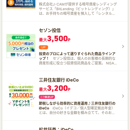
ィ」にこだわり、厳選した商品ラインナップを提
株式会社J-CAMが提供する暗号資産レンディング
供いたします。 手数料のこだわり SBI証券では、
サービス「BitLending（ビットレンディング）」
加入資格、積立金額、期間などに関わらず、どな
は、お手持ちの暗号資産を預入して「レンタル料
たでも運営管理手数料を「無料」で提供しており
（貸借料）」を得ることができるサービスです。
ます。 ※国民年金基金連合会などが徴収する手数
顧客から貸借した暗号資産はビットレンディング
料は発生いたします。 サポート体制のこだわり 投
プラットフォームで管理され、提携先の暗号資産
セゾン投信
資が初めての方もご安心ください。 SBI証券では
取引所やクリプトファンド、投資機関などで運用
iDeCo専用サイト 自社運営の電話サポートサービ
3,500
されます。 海外を含めた有力な暗号資産交換業者
最大
P
ス AIチャットボット など、お客様のiDeCo運用を
や運用会社の協力による独自の手法で運用するた
強力にサポートいたします。 iDeCoの訴求ポイン
め、他社専門事業者のサービスと比較しても高い
トは、ずばり節税効果！ 積立時 iDeCoで積み立て
貸借料率を実現！ 有力な暗号資産運用ファンドな
た金額、すべてが「所得から控除」されます。 運
投資のプロによって選りすぐられた商品ラインア
ど複数機関と資産マネジメント契約を結んでお
用時 通常、株や投資信託などの金融商品から得た
ップ！
セゾン投信は、個人のお客様の長期的な
り、独自のポートフォリオを構築することで、最
利益に対しては20.315％の税金がかかりますが、
資産形成に役立つ投資信託商品をご提案。 NISAや
適なリスクリターンにて運用しています。 ビット
iDeCoの運用で得た利益は「すべて非課税」で
iDeCoなどの投資信託を始めたい方に！ つみたて
レンディングの魅力を一部紹介！ 国内最高クラス
す。 受け取り時 iDeCoは原則60歳から「年金形
は月々5,000円から、無理なく資産形成を始める
の貸借料率 最大10%（APY） 2022年2月のサービ
式」or「一時金形式」or 「年金形式と一時金形式
ことができます。
スリリース以来、安定した高いパフォーマンスで
三井住友銀行 iDeCo
の併用」のいずれかで、資産を受け取ることがで
最大年利10%を継続中。 セキュリティ対策 お客様
3,200
きます。 これを「老齢給付金」といい、受取り時
の信頼と資産の保護を最優先に、安心してご利用
最大
P
にも一定の非課税枠があります。
いただけるサービスを提供するため、英国の厳格
な金融規制およびコンプライアンス基準を満たす
セキュリティ専門機関『Copper』と連携。
節税しながら効率的に資産運用♪三井住友銀行の
『Copper』は取引所におけるハッキング被害や、
iDeCo
iDeCo（イデコ／個人型確定拠出年金）
万が一の破綻といった状況においても損失を防ぐ
とは、自分の好きな金額を積み立てて、そのお金
仕組みを採用しているため、お客様の資産を安全
を運用して、資産を形成する年金制度です。 三井
に保護します。 返還手数料が年4回まで無料 ※年5
住友銀行が選ばれる4つの理由 理由1 自分の運用ス
回目以降の出金手数料も、2024年12月より引き下
タイルに合わせて2コースから選択できます！ み
松井証券：iDeCo
げました。 例) 年5回目以降のBTC返還手数料: