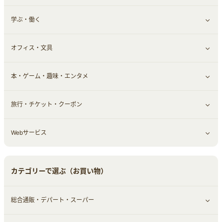
学ぶ・働く
その他投資
その他金融
住まい・暮らし
すべて見る
オフィス・文具
不動産
ギフト・贈答品
すべて見る
本・ゲーム・趣味・エンタメ
引越し
習い事・学習・学校
すべて見る
旅行・チケット・クーポン
エコ・エネルギー
仕事・転職
オフィス・文具
すべて見る
Webサービス
車情報・カーシェア・レンタル
ゲーム・趣味
すべて見る
中古車
音楽・シネマ・エンタメ
旅行・レジャー・航空券・宿泊
すべて見る
カテゴリーで選ぶ（お買い物）
結婚・恋愛
本
チケット・クーポン・チラシ
Webサービス(コミュニティ)
総合通販・デパート・スーパー
お役立ち