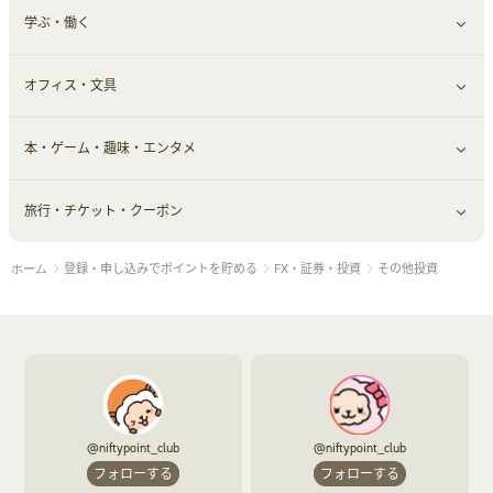
学ぶ・働く
美容・ダイエット用品
スポーツ・フィットネス
車情報・カーシェア・レンタル
すべて見る
オフィス・文具
脱毛用品
日用品・薬局・からだ
お役立ち
ギフト・贈答品
すべて見る
本・ゲーム・趣味・エンタメ
美容食品
生活雑貨・家具インテリア
フラワー
習い事・学習・学校
すべて見る
旅行・チケット・クーポン
赤ちゃん・こども・マタニティ
オフィス・文具
すべて見る
登録・申し込みでポイントを貯める
FX・証券・投資
その他投資
ホーム
ペット
ゲーム・趣味
すべて見る
ふるさと納税
音楽・シネマ・エンタメ
旅行・レジャー・航空券・宿泊
本
チケット・クーポン・チラシ
@niftypoint_club
@niftypoint_club
フォローする
フォローする