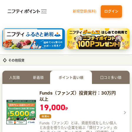
新規登録(無料)
ログイン
dカード GOLD
三井住友カード ゴールド（NL）（家族カード発行）
【実質初月無料】DMM | Disney+(ディズニープラス) セットプラン
SBI証券 確定拠出年金（iDeCo）
その他投資
人気順
新着順
ポイント高い順
口コミ多い順
Funds（ファンズ）投資実行：30万円
以上
19,000
P
Funds（ファンズ）とは、資産形成をしたい個人
とお金を借りたい企業を結ぶ「貸付ファンド」の