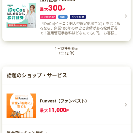
らいプロジェクトコース： 運営管理機関手数料が
0.00015 BTC (改定前比 70%減) 月次複利効果 ビ
300
ずっと0円！！先進的な商品を選定しています。
最大
P
ットレンディングに暗号資産を貸し出すと毎月1日
標準コース： 元本確保型商品である定期預金な
に貸借料が支払われ、自動的に貸出元本に繰り入
ど、幅広い商品を選定しています。 理由2 WEBで
れられます。 手間なし全自動で複利運用！
簡単お申し込み！ 理由3 銀行だから長期運用でも
「iDeCo(イデコ：個人型確定拠出年金)」をはじめ
安心！ 理由4 移換でVポイント！対象手続・条件
るなら、創業100年の歴史と実績がある松井証券
を満たした方へ移換金額に応じてプレゼント。
で！運用管理手数料はどなたでも0円。 お客様の
iDeCoの税制面での3つのおトク おトク1 掛金は全
ニーズに合わせ、選びやすい厳選した商品ライン
額所得控除 おトク2 運用益はすべて非課税 おトク
ナップをご用意。
3 受取時も税制優遇
1
～
12
件を表示
（全
12
件）
話題のショップ・サービス
Funvest（ファンベスト）
11,000
最大
P
年会費はずっと無料♪