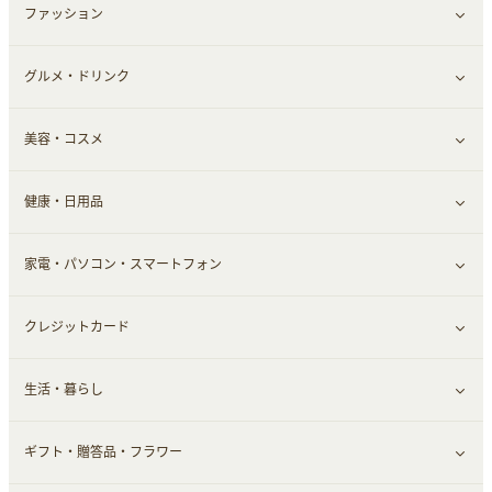
ファッション
すべて見る
赤ちゃん・こども・マタニティ
グルメ・ドリンク
総合通販
すべて見る
ペット
美容・コスメ
デパート・スーパー
ファッション
すべて見る
ふるさと納税
健康・日用品
インナー・下着
グルメ
すべて見る
家電・パソコン・スマートフォン
靴・フットウェア
ドリンク
スキンケア
すべて見る
クレジットカード
小物・かばん
お酒
メイクアップ
健康食品｜青汁・飲料
すべて見る
生活・暮らし
スーツ・フォーマル
食材宅配
ヘアケア
健康食品｜乳酸菌・ケフィア
家電・パソコン・ソフトウェア
すべて見る
ギフト・贈答品・フラワー
メンズ美容
健康食品｜その他
スマホ・携帯電話・SIM
クレジットカード
すべて見る