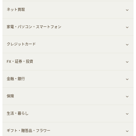
ネット買取
スーツ・フォーマル
お酒
ヘアケア
すべて見る
家電・パソコン・スマートフォン
食材宅配
エステ・サロン
スポーツ・フィットネス
すべて見る
クレジットカード
ウォーターサーバー
メンズ美容
日用品・薬局・からだ
ネット買取
すべて見る
FX・証券・投資
家電・パソコン・ソフトウェア
すべて見る
金融・銀行
通信・レンタルサーバー
クレジットカード
すべて見る
保険
スマホアプリ
FX
すべて見る
生活・暮らし
スマホ・携帯電話・SIM
証券
銀行・ネット銀行
すべて見る
ギフト・贈答品・フラワー
定額制有料コンテンツ
仮想通貨
キャッシング・ローン
保険相談・面談
すべて見る