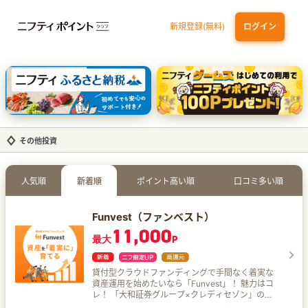
新規登録(無料)
ログイン
dカード GOLD
三井住友カード ゴールド（NL）（家族カード発行）
【実質初月無料】DMM | Disney+(ディズニープラス) セットプラン
SBI証券 確定拠出年金（iDeCo）
その他投資
人気順
新着順
ポイント高い順
口コミ多い順
Funvest（ファンベスト）
11,000
最大
P
貸付型クラウドファンディングで手間なく着実な
資産運用を始めたいなら「Funvest」！ 魅力はコ
レ！ 「大和証券グループ×クレディセゾン」のグ
ループ力 両社のノウハウを結集し、厳選された投