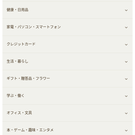
ふるさと納税
健康・日用品
インナー・下着
グルメ
すべて見る
家電・パソコン・スマートフォン
靴・フットウェア
ドリンク
スキンケア
すべて見る
クレジットカード
小物・かばん
お酒
メイクアップ
健康食品｜青汁・飲料
すべて見る
生活・暮らし
スーツ・フォーマル
食材宅配
ヘアケア
健康食品｜乳酸菌・ケフィア
家電・パソコン・ソフトウェア
すべて見る
ギフト・贈答品・フラワー
メンズ美容
健康食品｜その他
スマホ・携帯電話・SIM
クレジットカード
すべて見る
学ぶ・働く
美容・ダイエット用品
スポーツ・フィットネス
車情報・カーシェア・レンタル
すべて見る
オフィス・文具
脱毛用品
日用品・薬局・からだ
お役立ち
ギフト・贈答品
すべて見る
本・ゲーム・趣味・エンタメ
美容食品
生活雑貨・家具インテリア
フラワー
習い事・学習・学校
すべて見る