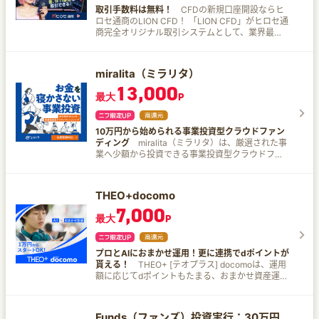
取引手数料は無料！
CFDの新規口座開設ならヒ
ロセ通商のLION CFD！ 「LION CFD」がヒロセ通
商完全オリジナル取引システムとして、業界最高
水準のスペックで登場しました！ LION CFDが選
ばれる理由 ほぼ24時間取引※一部銘柄を除く 少額
取引OK クイック入金対応 取引手数料無料 PC/ス
miralita（ミラリタ）
マホでも取引OK 24時間電話サポート
13,000
最大
P
10万円から始められる事業投資型クラウドファン
ディング
miralita（ミラリタ）は、厳選された事
業へ少額から投資できる事業投資型クラウドファ
ンディングサービスです。 10万円から投資できる
ファンドを多数掲載しており、スマホから簡単に
お申込みいただけます。 資産運用の第一歩として
THEO+docomo
はもちろん、株式や不動産とは異なる分散投資先
7,000
としてもご活用いただけます。
最大
P
プロとAIにおまかせ運用！更に連携でdポイントが
貰える！
THEO+ [テオプラス] docomoは、運用
額に応じてdポイントもたまる、おまかせ資産運用
サービスです。
Funds（ファンズ）投資実行：30万円