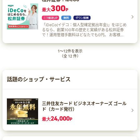
らいプロジェクトコース： 運営管理機関手数料が
最大年利10%を継続中。 セキュリティ対策 お客様
iDeCo専用サイト 自社運営の電話サポートサービ
300
ずっと0円！！先進的な商品を選定しています。
の信頼と資産の保護を最優先に、安心してご利用
最大
P
ス AIチャットボット など、お客様のiDeCo運用を
標準コース： 元本確保型商品である定期預金な
いただけるサービスを提供するため、英国の厳格
強力にサポートいたします。 iDeCoの訴求ポイン
ど、幅広い商品を選定しています。 理由2 WEBで
な金融規制およびコンプライアンス基準を満たす
トは、ずばり節税効果！ 積立時 iDeCoで積み立て
簡単お申し込み！ 理由3 銀行だから長期運用でも
セキュリティ専門機関『Copper』と連携。
た金額、すべてが「所得から控除」されます。 運
「iDeCo(イデコ：個人型確定拠出年金)」をはじめ
安心！ 理由4 移換でVポイント！対象手続・条件
『Copper』は取引所におけるハッキング被害や、
用時 通常、株や投資信託などの金融商品から得た
るなら、創業100年の歴史と実績がある松井証券
を満たした方へ移換金額に応じてプレゼント。
万が一の破綻といった状況においても損失を防ぐ
利益に対しては20.315％の税金がかかりますが、
で！運用管理手数料はどなたでも0円。 お客様の
iDeCoの税制面での3つのおトク おトク1 掛金は全
仕組みを採用しているため、お客様の資産を安全
iDeCoの運用で得た利益は「すべて非課税」で
ニーズに合わせ、選びやすい厳選した商品ライン
額所得控除 おトク2 運用益はすべて非課税 おトク
に保護します。 返還手数料が年4回まで無料 ※年5
す。 受け取り時 iDeCoは原則60歳から「年金形
ナップをご用意。
3 受取時も税制優遇
回目以降の出金手数料も、2024年12月より引き下
式」or「一時金形式」or 「年金形式と一時金形式
1
～
12
件を表示
げました。 例) 年5回目以降のBTC返還手数料:
の併用」のいずれかで、資産を受け取ることがで
（全
12
件）
0.00015 BTC (改定前比 70%減) 月次複利効果 ビ
きます。 これを「老齢給付金」といい、受取り時
ットレンディングに暗号資産を貸し出すと毎月1日
にも一定の非課税枠があります。
に貸借料が支払われ、自動的に貸出元本に繰り入
れられます。 手間なし全自動で複利運用！
話題のショップ・サービス
三井住友カード ビジネスオーナーズ ゴール
ド（カード発行）
24,000
最大
P