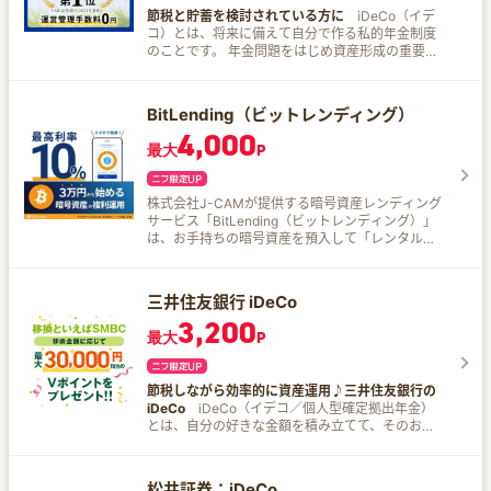
切り捨てられます。したがって、お客様の投資さ
す。 また、一度投資を行えば、基本的にはファン
節税と貯蓄を検討されている方に
iDeCo（イデ
れた出資金が僅少の場合、利回りが得られない可
ドの満期が訪れるまで待つだけで良いので、「忙
コ）とは、将来に備えて自分で作る私的年金制度
能性があります。
しいので相場に振り回されたくない！」といった
のことです。 年金問題をはじめ資産形成の重要性
ニーズにも応えられます。 既に資産運用を行って
が再認識される昨今「節税」しながら資産形成が
いる方には「ポートフォリオにおける守り用資
できるiDeCoは、投資のご経験がある方にも、初
産」として、これからはじめる方には「少額*3で
めての方にも将来のお金の準備をする方法として
安定的に取り組める資産運用の第一歩」としてご
BitLending（ビットレンディング）
おすすめの制度です。 2022年5月には加入可能年
利用いただきたい資産運用サービスです。 注記1:
4,000
齢が原則65歳まで拡大。 2022年10月には原則、
投資家が直接貸し付けるのではなく、投資資金が
最大
P
企業型DC加入者でもiDeCoへの加入が可能になる
貸付で運用されます。 注記2: 年率・税引前 注記3:
など、会社員の方でも利用しやすくなりました。
Fundsは1円から投資いただけます。ただし、お客
2023年3月時点で全国のiDeCo加入者は290万人
様への分配は円単位で行われ、1円未満の分配金は
株式会社J-CAMが提供する暗号資産レンディング
を突破（※）するなど、今後もますますの加入者増
切り捨てられます。したがって、お客様の投資さ
サービス「BitLending（ビットレンディング）」
が見込まれています。 ※出所：国民年金基金連合
れた出資金が僅少の場合、利回りが得られない可
は、お手持ちの暗号資産を預入して「レンタル料
会 最新iDeCo加入者数などについて（令和5年3
能性があります。
（貸借料）」を得ることができるサービスです。
月） SBI証券のiDeCoの魅力はこれ！ 15年を超え
顧客から貸借した暗号資産はビットレンディング
る運営実績！加入者数No.1 SBI証券は2005年から
プラットフォームで管理され、提携先の暗号資産
iDeCoをご提供し続けており、おかげさまで加入
三井住友銀行 iDeCo
取引所やクリプトファンド、投資機関などで運用
者数は No.1！ 初心者の方にも安心して初めていた
3,200
されます。 海外を含めた有力な暗号資産交換業者
だけます。 商品ラインナップのこだわり iDeCoの
最大
P
や運用会社の協力による独自の手法で運用するた
運用実績が15年を超えるSBI証券では、お客さまの
め、他社専門事業者のサービスと比較しても高い
ニーズに応えるべく「低コスト」と「バラエテ
貸借料率を実現！ 有力な暗号資産運用ファンドな
ィ」にこだわり、厳選した商品ラインナップを提
節税しながら効率的に資産運用♪三井住友銀行の
ど複数機関と資産マネジメント契約を結んでお
供いたします。 手数料のこだわり SBI証券では、
iDeCo
iDeCo（イデコ／個人型確定拠出年金）
り、独自のポートフォリオを構築することで、最
加入資格、積立金額、期間などに関わらず、どな
とは、自分の好きな金額を積み立てて、そのお金
適なリスクリターンにて運用しています。 ビット
たでも運営管理手数料を「無料」で提供しており
を運用して、資産を形成する年金制度です。 三井
レンディングの魅力を一部紹介！ 国内最高クラス
ます。 ※国民年金基金連合会などが徴収する手数
住友銀行が選ばれる4つの理由 理由1 自分の運用ス
の貸借料率 最大10%（APY） 2022年2月のサービ
料は発生いたします。 サポート体制のこだわり 投
タイルに合わせて2コースから選択できます！ み
スリリース以来、安定した高いパフォーマンスで
松井証券：iDeCo
資が初めての方もご安心ください。 SBI証券では