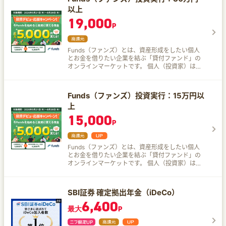
以上
19,000
P
Funds（ファンズ）とは、資産形成をしたい個人
とお金を借りたい企業を結ぶ「貸付ファンド」の
オンラインマーケットです。 個人（投資家）は貸
付ファンドを通じて、企業に間接的に資金を貸し
付け*1、その利息をもとに分配金を得て、資産運
用することができます。 Fundsに参加する企業
Funds（ファンズ）投資実行：15万円以
（以下、参加企業）はFundsを運営するファンズ
上
株式会社の審査を通過した企業のみで構成されて
おり、ファンドの予定利回りは約1.0%〜3.0%*2
15,000
P
と、コツコツと資産を形成することが期待できま
す。 また、一度投資を行えば、基本的にはファン
ドの満期が訪れるまで待つだけで良いので、「忙
しいので相場に振り回されたくない！」といった
Funds（ファンズ）とは、資産形成をしたい個人
ニーズにも応えられます。 既に資産運用を行って
とお金を借りたい企業を結ぶ「貸付ファンド」の
いる方には「ポートフォリオにおける守り用資
オンラインマーケットです。 個人（投資家）は貸
産」として、これからはじめる方には「少額*3で
付ファンドを通じて、企業に間接的に資金を貸し
安定的に取り組める資産運用の第一歩」としてご
付け*1、その利息をもとに分配金を得て、資産運
利用いただきたい資産運用サービスです。 注記1:
用することができます。 Fundsに参加する企業
SBI証券 確定拠出年金（iDeCo）
投資家が直接貸し付けるのではなく、投資資金が
（以下、参加企業）はFundsを運営するファンズ
6,400
貸付で運用されます。 注記2: 年率・税引前 注記3:
株式会社の審査を通過した企業のみで構成されて
最大
P
Fundsは1円から投資いただけます。ただし、お客
おり、ファンドの予定利回りは約1.0%〜3.0%*2
様への分配は円単位で行われ、1円未満の分配金は
と、コツコツと資産を形成することが期待できま