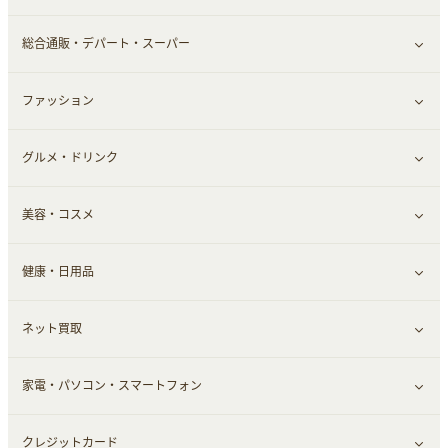
総合通販・デパート・スーパー
ファッション
すべて見る
グルメ・ドリンク
総合通販
すべて見る
美容・コスメ
ファッション
すべて見る
健康・日用品
インナー・下着
グルメ
すべて見る
ネット買取
スーツ・フォーマル
お酒
ヘアケア
すべて見る
家電・パソコン・スマートフォン
食材宅配
エステ・サロン
スポーツ・フィットネス
すべて見る
クレジットカード
ウォーターサーバー
メンズ美容
日用品・薬局・からだ
ネット買取
すべて見る