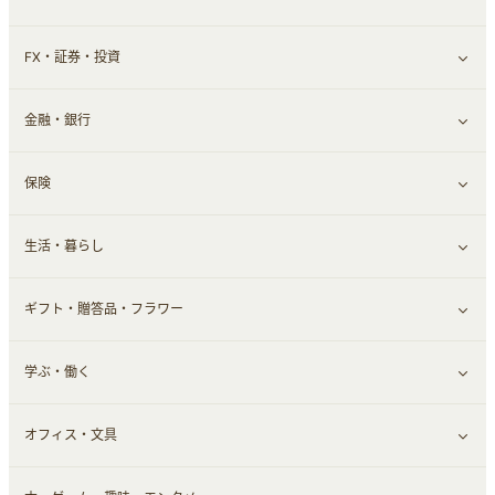
FX・証券・投資
家電・パソコン・ソフトウェア
すべて見る
金融・銀行
通信・レンタルサーバー
クレジットカード
すべて見る
保険
スマホアプリ
FX
すべて見る
生活・暮らし
スマホ・携帯電話・SIM
証券
銀行・ネット銀行
すべて見る
ギフト・贈答品・フラワー
定額制有料コンテンツ
仮想通貨
キャッシング・ローン
保険相談・面談
すべて見る
学ぶ・働く
その他投資
その他金融
住まい・暮らし
すべて見る
オフィス・文具
不動産
ギフト・贈答品
すべて見る