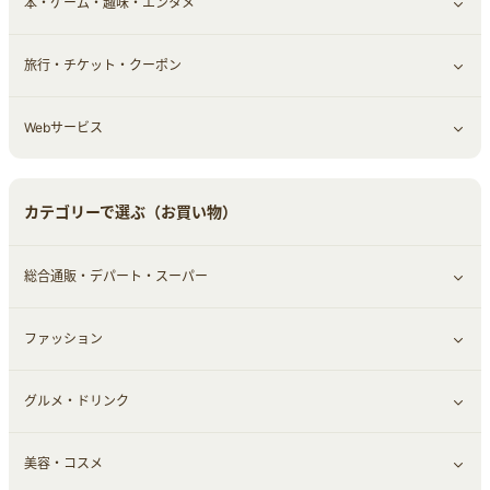
本・ゲーム・趣味・エンタメ
引越し
習い事・学習・学校
すべて見る
旅行・チケット・クーポン
エコ・エネルギー
仕事・転職
オフィス・文具
すべて見る
Webサービス
車情報・カーシェア・レンタル
ゲーム・趣味
すべて見る
中古車
音楽・シネマ・エンタメ
旅行・レジャー・航空券・宿泊
すべて見る
カテゴリーで選ぶ（お買い物）
結婚・恋愛
本
チケット・クーポン・チラシ
Webサービス(コミュニティ)
総合通販・デパート・スーパー
お役立ち
ファッション
すべて見る
赤ちゃん・こども・マタニティ
グルメ・ドリンク
総合通販
すべて見る
ペット
美容・コスメ
デパート・スーパー
ファッション
すべて見る