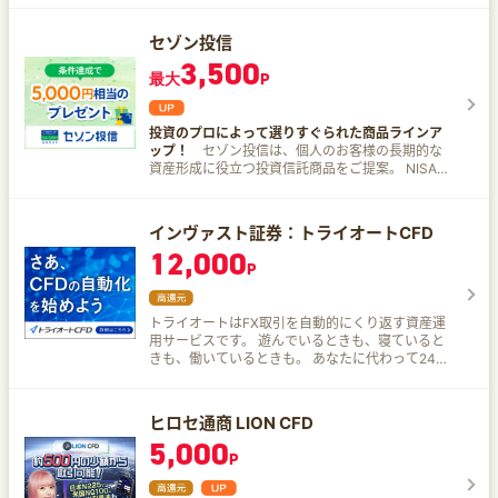
資機会をご提供します。 ファンドに投資したらあ
とは待つだけ 出資金の運用はすべてFintertech株
セゾン投信
式会社が行いますので、投資家の皆様には運用の
3,500
手間がありません。 《着実に》増やすための鍵
最大
P
は、10万円から始める「分散投資」 1つのファン
ドに集中させず、10万円単位で複数のファンドに
分けることでリスクを平準化。安定した資産の基
投資のプロによって選りすぐられた商品ラインア
盤を作ることができます。 ※Funvestのファンド
ップ！
セゾン投信は、個人のお客様の長期的な
は、元本・収益が保証されたものではありませ
資産形成に役立つ投資信託商品をご提案。 NISAや
ん。Funvestはリスクのある投資商品です。
iDeCoなどの投資信託を始めたい方に！ つみたて
は月々5,000円から、無理なく資産形成を始める
ことができます。
インヴァスト証券：トライオートCFD
12,000
P
トライオートはFX取引を自動的にくり返す資産運
用サービスです。 遊んでいるときも、寝ていると
きも、働いているときも。 あなたに代わって24時
間、利益をねらいます。
ヒロセ通商 LION CFD
5,000
P