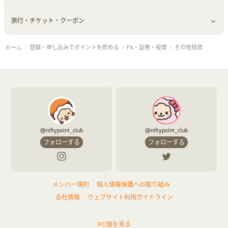
旅行・チケット・クーポン
赤ちゃん・こども・マタニティ
オフィス・文具
すべて見る
登録・申し込みでポイントを貯める
FX・証券・投資
その他投資
ホーム
ペット
ゲーム・趣味
すべて見る
ふるさと納税
音楽・シネマ・エンタメ
旅行・レジャー・航空券・宿泊
本
チケット・クーポン・チラシ
@niftypoint_club
@niftypoint_club
フォローする
フォローする
メンバー規約
個人情報保護への取り組み
会社情報
ウェブサイト利用ガイドライン
PC版を見る