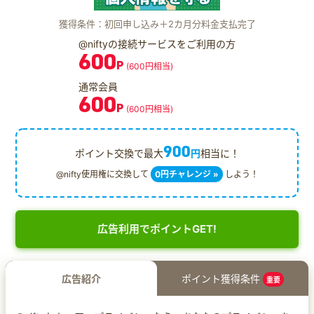
獲得条件：初回申し込み＋2カ月分料金支払完了
@niftyの接続サービスをご利用の方
600
P
(600円相当)
通常会員
600
P
(600円相当)
900
ポイント交換で最大
円
相当に！
@nifty使用権に交換して
0円チャレンジ »
しよう！
広告利用でポイントGET!
広告紹介
ポイント獲得条件
重要