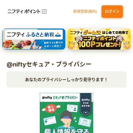
新規登録(無料)
ログイン
三井住友カード ゴールド（NL）（家族カード発行）
dカード GOLD
【実質初月無料】DMM | Disney+(ディズニープラス) セットプラン
SBI証券 確定拠出年金（iDeCo）
@niftyセキュア・プライバシー
あなたのプライバシーしっかり見守ります！