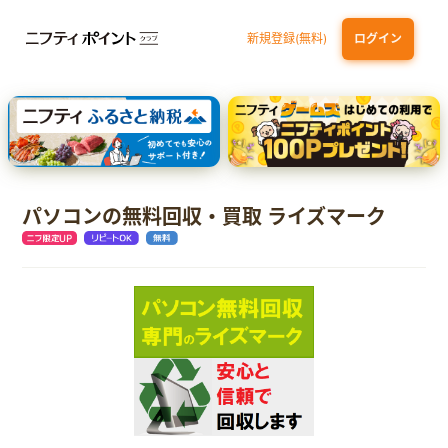
新規登録(無料)
ログイン
dカード GOLD
三井住友カード ゴールド（NL）（家族カード発行）
【実質初月無料】DMM | Disney+(ディズニープラス) セットプラン
SBI証券 確定拠出年金（iDeCo）
パソコンの無料回収・買取 ライズマーク