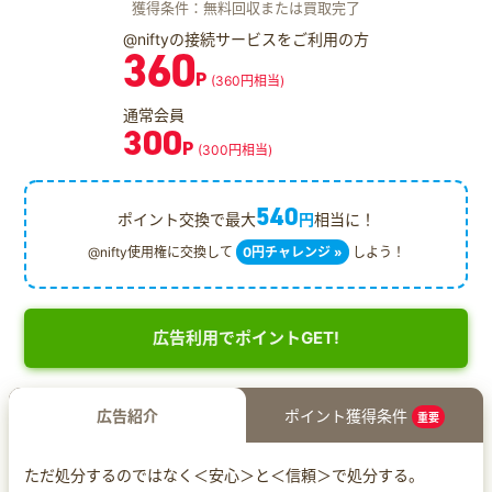
獲得条件：無料回収または買取完了
@niftyの接続サービスをご利用の方
360
P
(360円相当)
通常会員
300
P
(300円相当)
540
ポイント交換で最大
円
相当に！
@nifty使用権に交換して
0円チャレンジ »
しよう！
広告利用でポイントGET!
広告紹介
ポイント獲得条件
重要
ただ処分するのではなく＜安心＞と＜信頼＞で処分する。