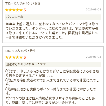
すぬーぬんさん 40代 / 女性
5
2021-09-03
パソコン回収
10年以上前に購入し、使わなくなっていたパソコンを引き取っ
ていだきました。ダンボールに詰めておけば、宅急便の方が引
き取りに来てくれるのでとても楽でした。回収前や回収後もメ
ールで連絡をいただき安心できました。
1860ｔさん 50代 / 男性
5
2021-06-04
迅速対応がありがたかったです
①まず，申し込み時からかなり近い日に宅配業者による引き取
り日を設定できることが嬉しい。
②伝票も宅配業者の方で記入までされているので非常に楽でし
た。
③通帳反映から実際のポイント付与までが非常に短かったで
す。
パソコンの処理は個人情報破棄やリサイクル費用のこともあ
り，廃棄に関しては非常にありがたい会社です。