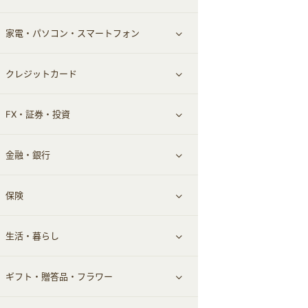
家電・パソコン・スマートフォン
食材宅配
エステ・サロン
スポーツ・フィットネス
すべて見る
クレジットカード
ウォーターサーバー
メンズ美容
日用品・薬局・からだ
ネット買取
すべて見る
FX・証券・投資
家電・パソコン・ソフトウェア
すべて見る
金融・銀行
通信・レンタルサーバー
クレジットカード
すべて見る
保険
スマホアプリ
FX
すべて見る
生活・暮らし
スマホ・携帯電話・SIM
証券
銀行・ネット銀行
すべて見る
ギフト・贈答品・フラワー
定額制有料コンテンツ
仮想通貨
キャッシング・ローン
保険相談・面談
すべて見る