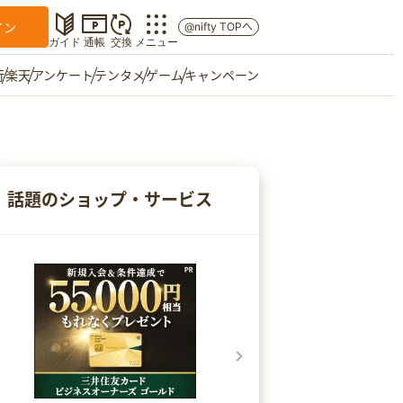
イン
@nifty TOPへ
ガイド
通帳
交換
メニュー
行
楽天
アンケート
テンタメ
ゲーム
キャンペーン
マイショップ
友達紹介
話題のショップ・サービス
ご意見箱