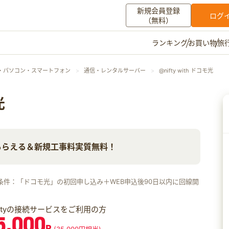
新規会員登録
ログ
（無料）
お買い物
旅
ランキング
マイメニュー
・パソコン・スマートフォン
通信・レンタルサーバー
@nifty with ドコモ光
ポイント通帳
ポイント交換
登録情報
光
その他
もらえる＆新規工事料実質無料！
お知らせ
初心者ガイド
よくある質問
キャンペーン
お問い合わせ
条件：「ドコモ光」の初回申し込み＋WEB申込後90日以内に回線開
ログイン
iftyの接続サービスをご利用の方
5,000
P