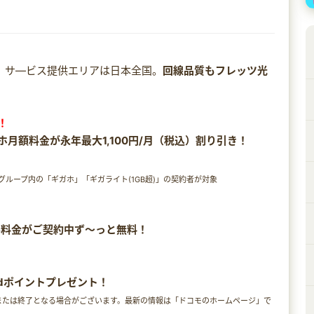
応。サ―ビス提供エリアは日本全国。
回線品質もフレッツ光
！
ホ月額料金が永年最大1,100円/月（税込）割り引き！
ループ内の「ギガホ」「ギガライト(1GB超)」の契約者が対象
タル料金がご契約中ず～っと無料！
dポイントプレゼント！
または終了となる場合がございます。最新の情報は「ドコモのホームページ」で