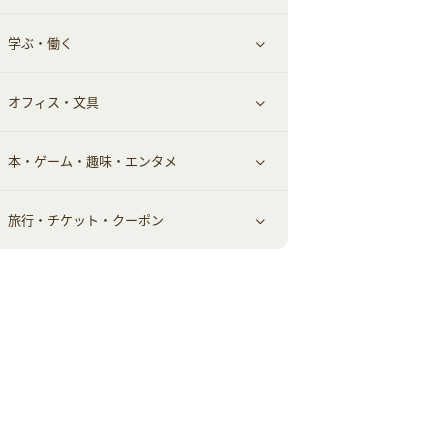
学ぶ・働く
美容・ダイエット用品
スポーツ・フィットネス
車情報・カーシェア・レンタル
すべて見る
オフィス・文具
脱毛用品
日用品・薬局・からだ
お役立ち
ギフト・贈答品
すべて見る
本・ゲーム・趣味・エンタメ
美容食品
生活雑貨・家具インテリア
フラワー
習い事・学習・学校
すべて見る
旅行・チケット・クーポン
赤ちゃん・こども・マタニティ
オフィス・文具
すべて見る
ペット
ゲーム・趣味
すべて見る
ふるさと納税
音楽・シネマ・エンタメ
旅行・レジャー・航空券・宿泊
本
チケット・クーポン・チラシ