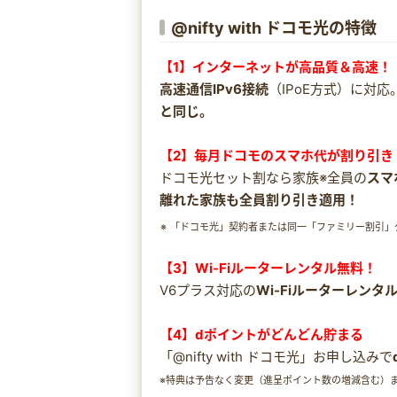
@nifty with ドコモ光の特徴
【1】インターネットが高品質＆高速！
高速通信IPv6接続
（IPoE方式）に対
と同じ。
【2】毎月ドコモのスマホ代が割り引き
ドコモ光セット割なら家族※全員の
スマ
離れた家族も全員割り引き適用！
「ドコモ光」契約者または同一「ファミリー割引」グ
【3】Wi-Fiルーターレンタル無料！
V6プラス対応の
Wi-Fiルーターレン
【4】dポイントがどんどん貯まる
「@nifty with ドコモ光」お申し込みで
※特典は予告なく変更（進呈ポイント数の増減含む）