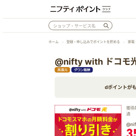
ホーム
登録・申し込みでポイントを貯める
家電
@nifty with ドコモ
dポイントが
獲得
通
@n
3