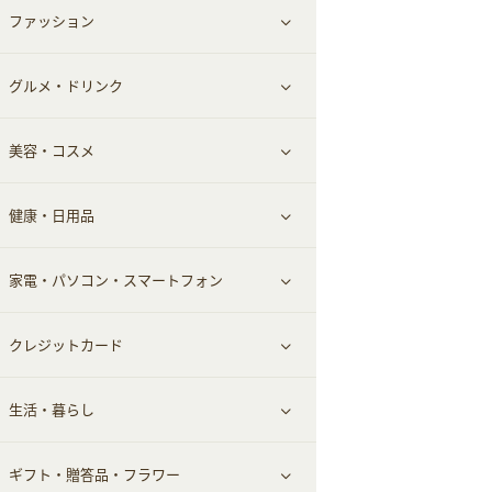
ファッション
すべて見る
赤ちゃん・こども・マタニティ
グルメ・ドリンク
総合通販
すべて見る
ペット
美容・コスメ
デパート・スーパー
ファッション
すべて見る
ふるさと納税
健康・日用品
インナー・下着
グルメ
すべて見る
家電・パソコン・スマートフォン
靴・フットウェア
ドリンク
スキンケア
すべて見る
クレジットカード
小物・かばん
お酒
メイクアップ
健康食品｜青汁・飲料
すべて見る
生活・暮らし
スーツ・フォーマル
食材宅配
ヘアケア
健康食品｜乳酸菌・ケフィア
家電・パソコン・ソフトウェア
すべて見る
ギフト・贈答品・フラワー
メンズ美容
健康食品｜その他
スマホ・携帯電話・SIM
クレジットカード
すべて見る