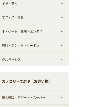
学ぶ・働く
その他投資
その他金融
住まい・暮らし
すべて見る
オフィス・文具
不動産
ギフト・贈答品
すべて見る
本・ゲーム・趣味・エンタメ
引越し
習い事・学習・学校
すべて見る
旅行・チケット・クーポン
エコ・エネルギー
仕事・転職
オフィス・文具
すべて見る
Webサービス
車情報・カーシェア・レンタル
ゲーム・趣味
すべて見る
中古車
音楽・シネマ・エンタメ
旅行・レジャー・航空券・宿泊
すべて見る
カテゴリーで選ぶ（お買い物）
結婚・恋愛
本
チケット・クーポン・チラシ
Webサービス(コミュニティ)
総合通販・デパート・スーパー
お役立ち