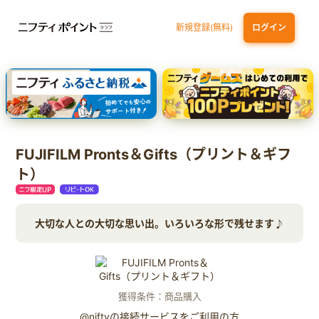
新規登録(無料)
ログイン
dカード GOLD
三井住友カード ゴールド（NL）（家族カード発行）
【実質初月無料】DMM | Disney+(ディズニープラス) セットプラン
SBI証券 確定拠出年金（iDeCo）
FUJIFILM Pronts＆Gifts（プリント＆ギフ
ト）
大切な人との大切な思い出。いろいろな形で残せます♪
獲得条件：商品購入
@niftyの接続サービスをご利用の方