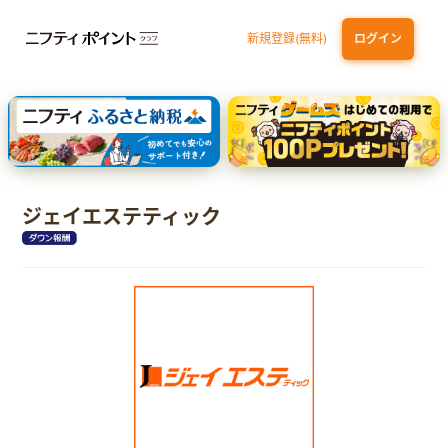
新規登録(無料)
ログイン
dカード GOLD
三井住友カード ゴールド（NL）（家族カード発行）
【実質初月無料】DMM | Disney+(ディズニープラス) セットプラン
SBI証券 確定拠出年金（iDeCo）
ジェイエステティック