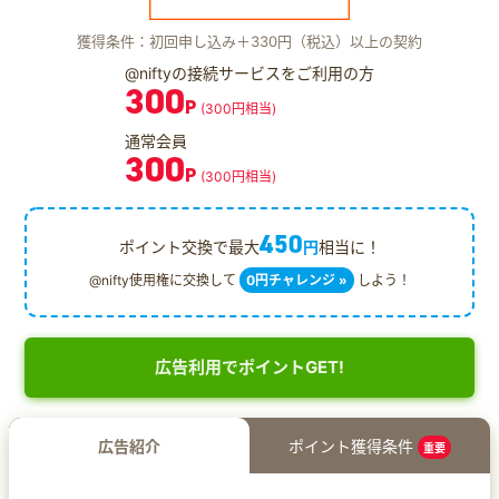
獲得条件：初回申し込み＋330円（税込）以上の契約
@niftyの接続サービスをご利用の方
300
P
(300円相当)
通常会員
300
P
(300円相当)
450
ポイント交換で最大
円
相当に！
@nifty使用権に交換して
0円チャレンジ »
しよう！
広告利用でポイントGET!
広告紹介
ポイント獲得条件
重要