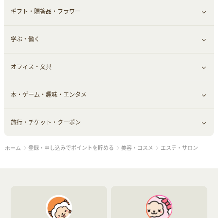
ギフト・贈答品・フラワー
メンズ美容
健康食品｜その他
スマホ・携帯電話・SIM
クレジットカード
すべて見る
学ぶ・働く
美容・ダイエット用品
スポーツ・フィットネス
車情報・カーシェア・レンタル
すべて見る
オフィス・文具
脱毛用品
日用品・薬局・からだ
お役立ち
ギフト・贈答品
すべて見る
本・ゲーム・趣味・エンタメ
美容食品
生活雑貨・家具インテリア
フラワー
習い事・学習・学校
すべて見る
旅行・チケット・クーポン
赤ちゃん・こども・マタニティ
オフィス・文具
すべて見る
登録・申し込みでポイントを貯める
美容・コスメ
エステ・サロン
ホーム
ペット
ゲーム・趣味
すべて見る
ふるさと納税
音楽・シネマ・エンタメ
旅行・レジャー・航空券・宿泊
本
チケット・クーポン・チラシ