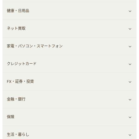
健康・日用品
インナー・下着
グルメ
すべて見る
ネット買取
スーツ・フォーマル
お酒
ヘアケア
すべて見る
家電・パソコン・スマートフォン
食材宅配
エステ・サロン
スポーツ・フィットネス
すべて見る
クレジットカード
ウォーターサーバー
メンズ美容
日用品・薬局・からだ
ネット買取
すべて見る
FX・証券・投資
家電・パソコン・ソフトウェア
すべて見る
金融・銀行
通信・レンタルサーバー
クレジットカード
すべて見る
保険
スマホアプリ
FX
すべて見る
生活・暮らし
スマホ・携帯電話・SIM
証券
銀行・ネット銀行
すべて見る