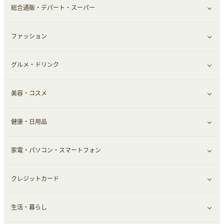
総合通販・デパート・スーパー
お役立ち
ファッション
すべて見る
赤ちゃん・こども・マタニティ
グルメ・ドリンク
総合通販
すべて見る
ペット
美容・コスメ
デパート・スーパー
ファッション
すべて見る
ふるさと納税
健康・日用品
インナー・下着
グルメ
すべて見る
家電・パソコン・スマートフォン
靴・フットウェア
ドリンク
スキンケア
すべて見る
クレジットカード
小物・かばん
お酒
メイクアップ
健康食品｜青汁・飲料
すべて見る
生活・暮らし
スーツ・フォーマル
食材宅配
ヘアケア
健康食品｜乳酸菌・ケフィア
家電・パソコン・ソフトウェア
すべて見る