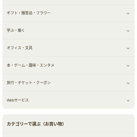
ギフト・贈答品・フラワー
定額制有料コンテンツ
仮想通貨
キャッシング・ローン
保険相談・面談
すべて見る
学ぶ・働く
その他投資
その他金融
住まい・暮らし
すべて見る
オフィス・文具
不動産
ギフト・贈答品
すべて見る
本・ゲーム・趣味・エンタメ
引越し
習い事・学習・学校
すべて見る
旅行・チケット・クーポン
エコ・エネルギー
仕事・転職
オフィス・文具
すべて見る
Webサービス
車情報・カーシェア・レンタル
ゲーム・趣味
すべて見る
中古車
音楽・シネマ・エンタメ
旅行・レジャー・航空券・宿泊
すべて見る
カテゴリーで選ぶ（お買い物）
結婚・恋愛
本
チケット・クーポン・チラシ
Webサービス(コミュニティ)