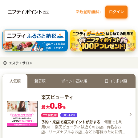
新規登録(無料)
ログイン
dカード GOLD
三井住友カード ゴールド（NL）（家族カード発行）
【実質初月無料】DMM | Disney+(ディズニープラス) セットプラン
SBI証券 確定拠出年金（iDeCo）
エステ・サロン
人気順
新着順
ポイント高い順
口コミ多い順
楽天ビューティ
0.8
最大
%
予約・来店で楽天ポイントが貯まる
何度でも利
用OK！ 楽天ビューティは近くのお店、有名なお
店、リーズナブルなお店…などお客様のために情
報のマッチングと使いやすさにこだわった全国の