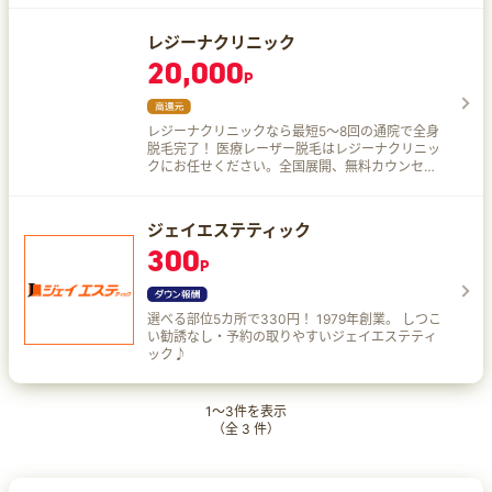
人気ヘアサロンを検索＆予約ができるサイトです
♪
レジーナクリニック
20,000
P
レジーナクリニックなら最短5〜8回の通院で全身
脱毛完了！ 医療レーザー脱毛はレジーナクリニッ
クにお任せください。全国展開、無料カウンセリ
ング実施中！
ジェイエステティック
300
P
選べる部位5カ所で330円！ 1979年創業。 しつこ
い勧誘なし・予約の取りやすいジェイエステティ
ック♪
1
～
3
件を表示
（全
3
件）