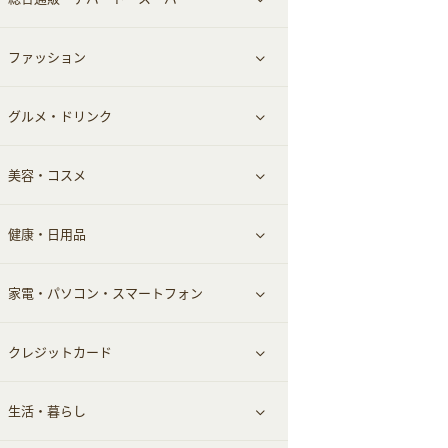
お役立ち
ファッション
すべて見る
赤ちゃん・こども・マタニティ
グルメ・ドリンク
総合通販
すべて見る
ペット
美容・コスメ
デパート・スーパー
ファッション
すべて見る
ふるさと納税
健康・日用品
インナー・下着
グルメ
すべて見る
家電・パソコン・スマートフォン
靴・フットウェア
ドリンク
スキンケア
すべて見る
クレジットカード
小物・かばん
お酒
メイクアップ
健康食品｜青汁・飲料
すべて見る
生活・暮らし
スーツ・フォーマル
食材宅配
ヘアケア
健康食品｜乳酸菌・ケフィア
家電・パソコン・ソフトウェア
すべて見る