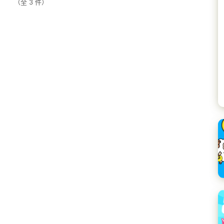
（全
3
件）