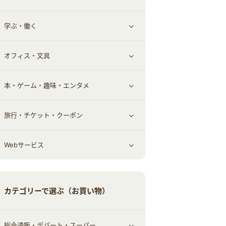
学ぶ・働く
その他投資
その他金融
住まい・暮らし
すべて見る
オフィス・文具
不動産
ギフト・贈答品
すべて見る
本・ゲーム・趣味・エンタメ
引越し
習い事・学習・学校
すべて見る
旅行・チケット・クーポン
エコ・エネルギー
仕事・転職
オフィス・文具
すべて見る
Webサービス
車情報・カーシェア・レンタル
ゲーム・趣味
すべて見る
中古車
音楽・シネマ・エンタメ
旅行・レジャー・航空券・宿泊
すべて見る
カテゴリーで選ぶ（お買い物）
結婚・恋愛
本
チケット・クーポン・チラシ
Webサービス(コミュニティ)
総合通販・デパート・スーパー