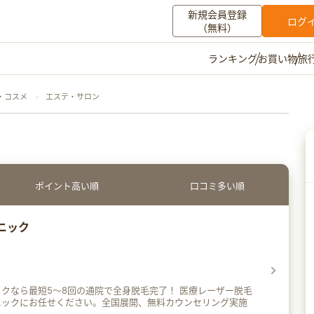
新規会員登録
ログ
（無料）
お買い物
旅
ランキング
マイメニュー
・コスメ
エステ・サロン
ポイント通帳
ポイント交換
登録情報
その他
ポイント高い順
口コミ多い順
お知らせ
初心者ガイド
よくある質問
キャンペーン
お問い合わせ
ニック
ログイン
ら最短5〜8回の通院で全身脱毛完了！ 医療レーザー脱毛
ニックにお任せください。全国展開、無料カウンセリング実施