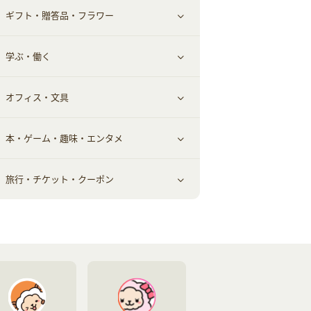
ギフト・贈答品・フラワー
メンズ美容
健康食品｜その他
スマホ・携帯電話・SIM
クレジットカード
すべて見る
学ぶ・働く
美容・ダイエット用品
スポーツ・フィットネス
車情報・カーシェア・レンタル
すべて見る
オフィス・文具
脱毛用品
日用品・薬局・からだ
お役立ち
ギフト・贈答品
すべて見る
本・ゲーム・趣味・エンタメ
美容食品
生活雑貨・家具インテリア
フラワー
習い事・学習・学校
すべて見る
旅行・チケット・クーポン
赤ちゃん・こども・マタニティ
オフィス・文具
すべて見る
ペット
ゲーム・趣味
すべて見る
ふるさと納税
音楽・シネマ・エンタメ
旅行・レジャー・航空券・宿泊
本
チケット・クーポン・チラシ