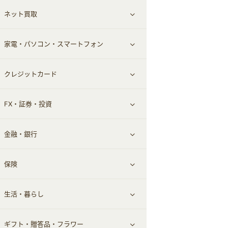
ネット買取
スーツ・フォーマル
お酒
ヘアケア
すべて見る
家電・パソコン・スマートフォン
食材宅配
エステ・サロン
スポーツ・フィットネス
すべて見る
クレジットカード
ウォーターサーバー
メンズ美容
日用品・薬局・からだ
ネット買取
すべて見る
FX・証券・投資
家電・パソコン・ソフトウェア
すべて見る
金融・銀行
通信・レンタルサーバー
クレジットカード
すべて見る
保険
スマホアプリ
FX
すべて見る
生活・暮らし
スマホ・携帯電話・SIM
証券
銀行・ネット銀行
すべて見る
ギフト・贈答品・フラワー
定額制有料コンテンツ
仮想通貨
キャッシング・ローン
保険相談・面談
すべて見る