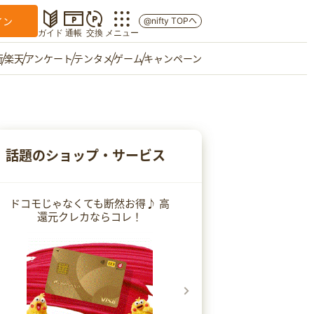
イン
@nifty TOPへ
ガイド
通帳
交換
メニュー
行
楽天
アンケート
テンタメ
ゲーム
キャンペーン
マイショップ
友達紹介
話題のショップ・サービス
ご意見箱
ドコモじゃなくても断然お得♪ 高
還元クレカならコレ！