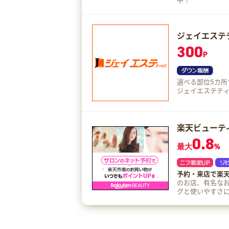
中！
ジェイエステ
300
P
選べる部位5カ所で330円！ 1979年創業。 し
ジェイエステテ
楽天ビューテ
0.8
最大
%
予約・来店で楽
のお店、有名な
グと使いやすさ
です♪