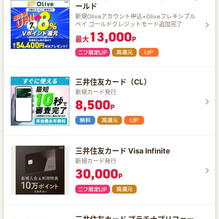
ールド
新規Oliveアカウント申込+Oliveフレキシブル
ペイ ゴールドクレジットモード追加完了
13,000
最大
P
三井住友カード（CL）
新規カード発行
8,500
P
三井住友カード Visa Infinite
新規カード発行
30,000
P