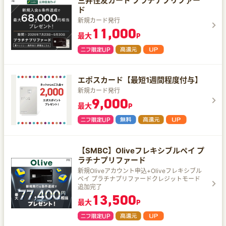
三井住友カード プラチナプリファー
ド
新規カード発行
11,000
最大
P
エポスカード【最短1週間程度付与】
新規カード発行
9,000
最大
P
【SMBC】Oliveフレキシブルペイ プ
ラチナプリファード
新規Oliveアカウント申込+Oliveフレキシブル
ペイ プラチナプリファードクレジットモード
追加完了
13,500
最大
P