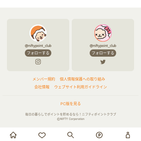
@niftypoint_club
@niftypoint_club
フォローする
フォローする
メンバー規約
個人情報保護への取り組み
会社情報
ウェブサイト利用ガイドライン
PC版を見る
毎日の暮らしでポイントを貯めるなら！ニフティポイントクラブ
©NIFTY Corporation
お買い物・サービス利用で貯める
ログイン