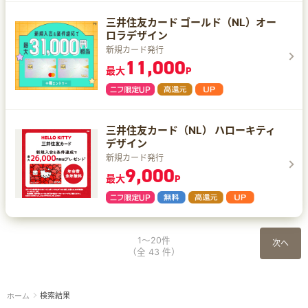
三井住友カード ゴールド（NL）オー
ロラデザイン
新規カード発行
11,000
最大
P
三井住友カード（NL） ハローキティ
デザイン
新規カード発行
9,000
最大
P
1～20件
次へ
（全 43 件）
検索結果
ホーム