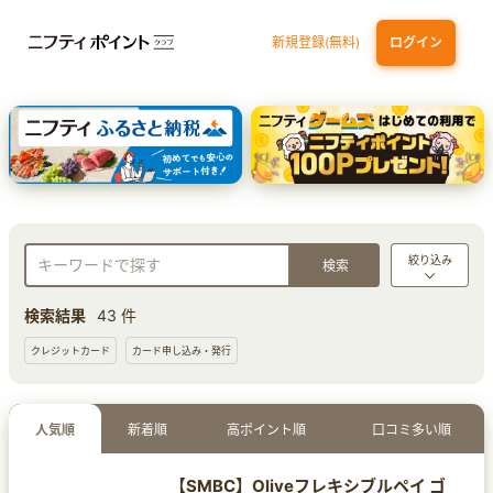
新規登録(無料)
ログイン
三井住友カード ゴールド（NL）（家族カード発行）
dカード GOLD
【実質初月無料】DMM | Disney+(ディズニープラス) セットプラン
SBI証券 確定拠出年金（iDeCo）
絞り込み
検索結果
43 件
クレジットカード
カード申し込み・発行
人気順
新着順
高ポイント順
口コミ多い順
【SMBC】Oliveフレキシブルペイ ゴ