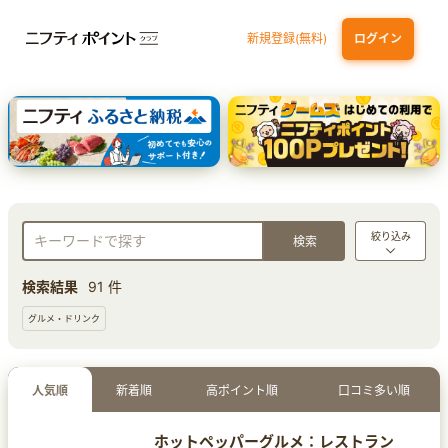
新規登録(無料)
ログイン
三井住友カード ゴールド（NL）（家族カード発行）
dカード GOLD
【実質初月無料】DMM | Disney+(ディズニープラス) セットプラン
SBI証券 確定拠出年金（iDeCo）
絞り込み
検索結果
91 件
グルメ・ドリンク
人気順
新着順
高ポイント順
口コミ多い順
ホットペッパーグルメ：レストラン