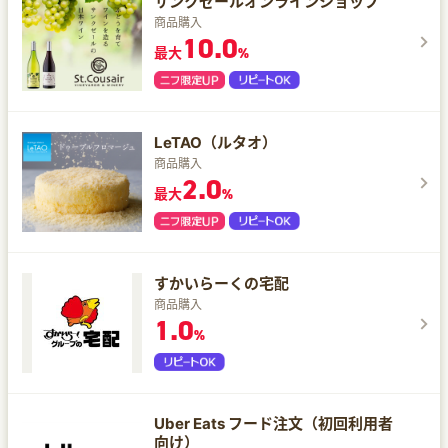
サンクゼールオンラインショップ
商品購入
10.0
最大
%
LeTAO（ルタオ）
商品購入
2.0
最大
%
すかいらーくの宅配
商品購入
1.0
%
Uber Eats フード注文（初回利用者
向け）