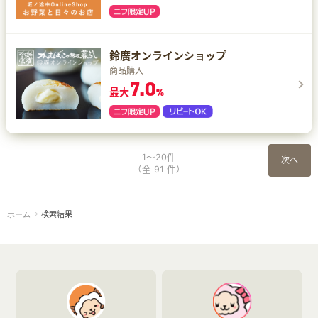
鈴廣オンラインショップ
商品購入
7.0
最大
%
1～20件
次へ
（全 91 件）
検索結果
ホーム