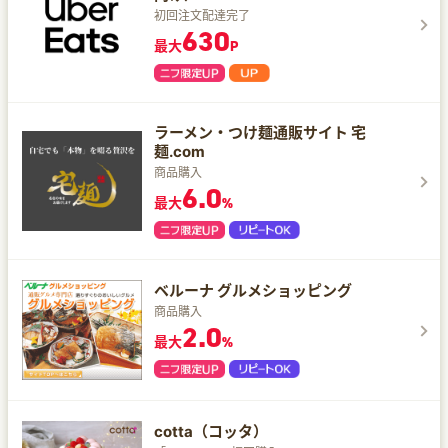
初回注文配達完了
630
最大
P
ラーメン・つけ麺通販サイト 宅
麺.com
商品購入
6.0
最大
%
ベルーナ グルメショッピング
商品購入
2.0
最大
%
cotta（コッタ）