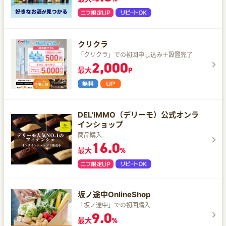
クリクラ
「クリクラ」での初回申し込み＋設置完了
2,000
最大
P
DEL'IMMO（デリーモ）公式オンラ
インショップ
商品購入
16.0
最大
%
坂ノ途中OnlineShop
「坂ノ途中」での初回購入
9.0
最大
%