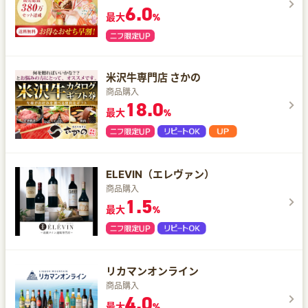
6.0
最大
%
米沢牛専門店 さかの
商品購入
18.0
最大
%
ELEVIN（エレヴァン）
商品購入
1.5
最大
%
リカマンオンライン
商品購入
4.0
最大
%