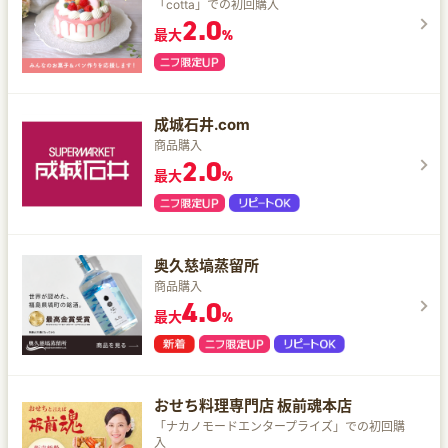
「cotta」での初回購入
2.0
最大
%
成城石井.com
商品購入
2.0
最大
%
奥久慈塙蒸留所
商品購入
4.0
最大
%
おせち料理専門店 板前魂本店
「ナカノモードエンタープライズ」での初回購
入