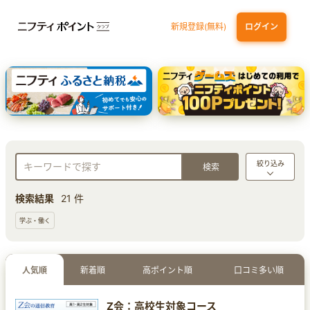
新規登録(無料)
ログイン
エポスカード【最短1週間程度付与】
【親権者さまの代理申込専用】三井住友銀行Oliveお子さま用口座
三井住友カード（NL）
絞り込み
検索結果
21 件
学ぶ・働く
人気順
新着順
高ポイント順
口コミ多い順
Z会：高校生対象コース