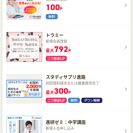
100
P
トラミー
新規会員登録
792
最大
P
スタディサプリ進路
初回資料請求または願書請求完了
300
最大
P
進研ゼミ：中学講座
新規入会申し込み