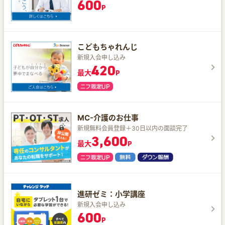
600
P
こどもちゃれんじ
新規入会申し込み
420
最大
P
MC-介護のお仕事
新規無料会員登録＋30日以内の面談完了
3,600
最大
P
進研ゼミ：小学講座
新規入会申し込み
600
P