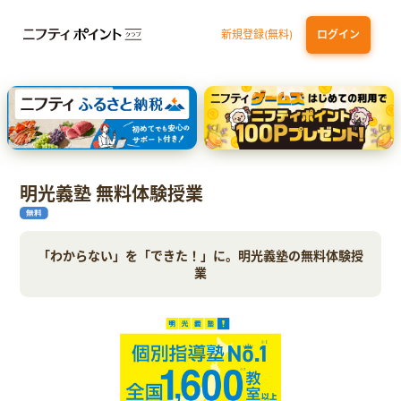
新規登録(無料)
ログイン
dカード GOLD
三井住友カード ゴールド（NL）（家族カード発行）
【実質初月無料】DMM | Disney+(ディズニープラス) セットプラン
SBI証券 確定拠出年金（iDeCo）
明光義塾 無料体験授業
「わからない」を「できた！」に。明光義塾の無料体験授
業