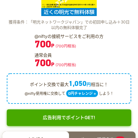
獲得条件：「明光ネットワークジャパン」での初回申し込み＋30日
以内の無料体験完了
@niftyの接続サービスをご利用の方
700
P
(700円相当)
通常会員
700
P
(700円相当)
1,050
ポイント交換で最大
円
相当に！
@nifty使用権に交換して
0円チャレンジ »
しよう！
広告利用でポイントGET!