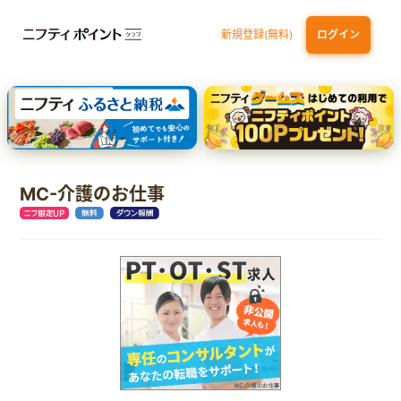
新規登録(無料)
ログイン
エポスカード【最短1週間程度付与】
【親権者さまの代理申込専用】三井住友銀行Oliveお子さま用口座
三井住友カード（NL）
MC-介護のお仕事