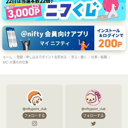
登録・申し込みでポイントを貯める
学ぶ・働く
仕事・転職
ホーム
MC-介護のお仕事
@niftypoint_club
@niftypoint_club
フォローする
フォローする