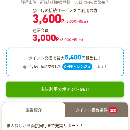
獲得条件：新規無料会員登録＋30日以内の面談完了
@niftyの接続サービスをご利用の方
3,600
P
(3,600円相当)
通常会員
3,000
P
(3,000円相当)
5,400
ポイント交換で最大
円
相当に！
@nifty使用権に交換して
0円チャレンジ »
しよう！
広告利用でポイントGET!
広告紹介
ポイント獲得条件
重要
求人探しから面接同行まで充実サポート！