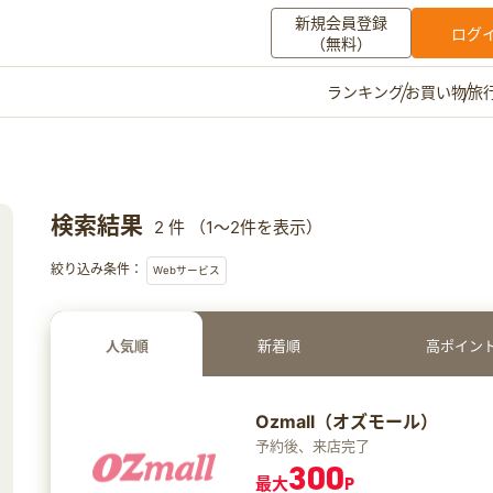
新規会員登録
ログ
（無料）
お買い物
旅
ランキング
マイメニュー
ポイント通帳
ポイント交換
登録情報
検索結果
2 件 （1～2件を表示）
その他
絞り込み条件：
Webサービス
お知らせ
初心者ガイド
よくある質問
キャンペーン
お問い合わせ
人気順
新着順
高ポイン
ログイン
Ozmall（オズモール）
予約後、来店完了
300
最大
P