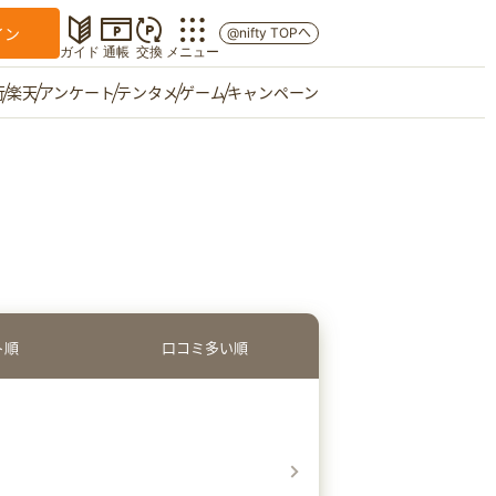
イン
@nifty TOPへ
ガイド
通帳
交換
メニュー
行
楽天
アンケート
テンタメ
ゲーム
キャンペーン
マイショップ
友達紹介
ご意見箱
ト順
口コミ多い順