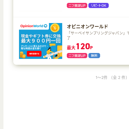
オピニオンワールド
「サーベイサンプリングジャパン」
了
120
最大
P
1～2件
（全 2 件