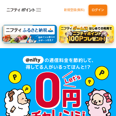
新規登録(無料)
ログイン
dカード
九州カードNEXT
JCB ORIGINAL SERIES：JCBカード S
三井住友カード ゴールド（NL）（家族カード発行）
【実質初月無料】DMM | Disney+(ディズニープラス) セットプラン