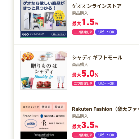
ゲオオンラインストア
商品購入
1.5
最大
%
シャディ ギフトモール
商品購入
5.0
最大
%
Rakuten Fashion（楽天
商品購入
3.5
最大
%