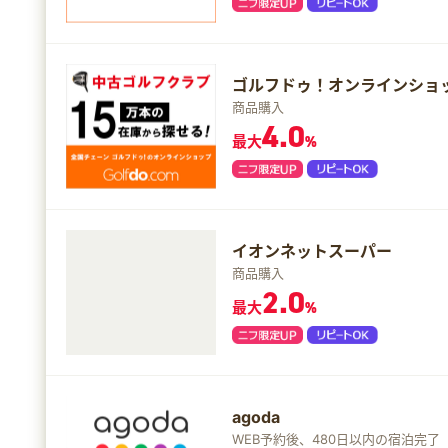
ゴルフドゥ！オンラインショ
商品購入
4.0
最大
%
イオンネットスーパー
商品購入
2.0
最大
%
agoda
WEB予約後、480日以内の宿泊完了