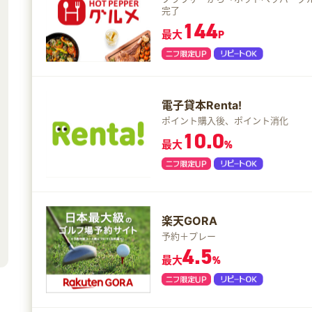
完了
144
最大
P
電子貸本Renta!
ポイント購入後、ポイント消化
10.0
最大
%
楽天GORA
予約＋プレー
4.5
最大
%