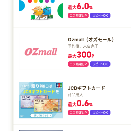
6.0
最大
%
Ozmall（オズモール）
予約後、来店完了
300
最大
P
JCBギフトカード
商品購入
0.6
最大
%