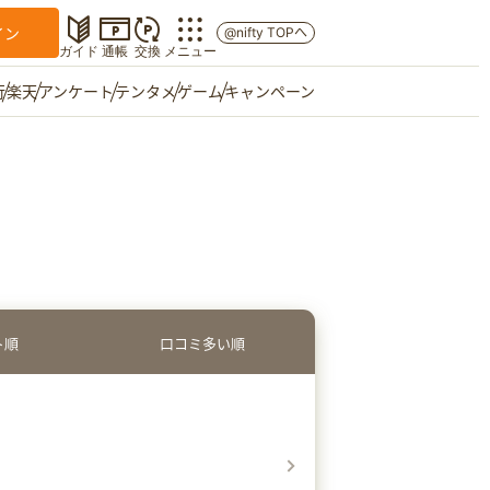
イン
@nifty TOPへ
ガイド
通帳
交換
メニュー
行
楽天
アンケート
テンタメ
ゲーム
キャンペーン
マイショップ
友達紹介
ご意見箱
ト順
口コミ多い順