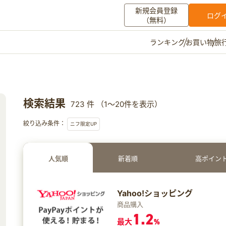
新規会員登録
ログ
（無料）
お買い物
旅
ランキング
マイメニュー
ポイント通帳
ポイント交換
登録情報
検索結果
723 件 （1～20件を表示）
その他
絞り込み条件：
ニフ限定UP
お知らせ
初心者ガイド
よくある質問
キャンペーン
お問い合わせ
人気順
新着順
高ポイン
ログイン
Yahoo!ショッピング
商品購入
1.2
最大
%