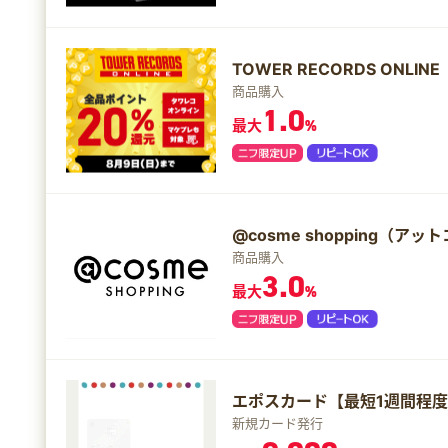
TOWER RECORDS ONL
商品購入
1.0
最大
%
@cosme shopping（
商品購入
3.0
最大
%
エポスカード【最短1週間程
新規カード発行