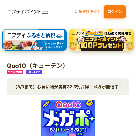
新規登録(無料)
ログイン
dカード
九州カードNEXT
JCB ORIGINAL SERIES：JCBカード S
三井住友カード ゴールド（NL）（家族カード発行）
【実質初月無料】DMM | Disney+(ディズニープラス) セットプラン
Qoo10（キューテン）
【8/9まで】お買い物が実質32.5％お得！メガポ開催中！