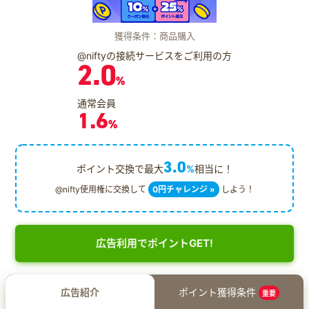
獲得条件：商品購入
@niftyの接続サービスをご利用の方
2.0
%
通常会員
1.6
%
3.0
ポイント交換で最大
%
相当に！
@nifty使用権に交換して
0円チャレンジ »
しよう！
広告利用でポイントGET!
広告紹介
ポイント獲得条件
重要