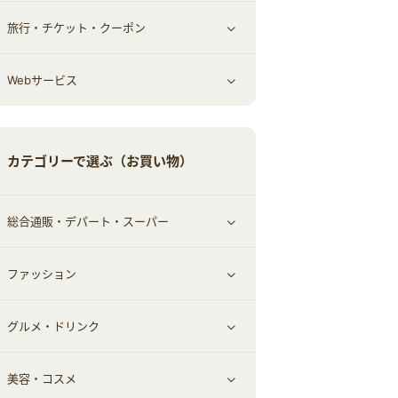
旅行・チケット・クーポン
エコ・エネルギー
仕事・転職
オフィス・文具
すべて見る
Webサービス
車情報・カーシェア・レンタル
ゲーム・趣味
すべて見る
中古車
音楽・シネマ・エンタメ
旅行・レジャー・航空券・宿泊
すべて見る
カテゴリーで選ぶ（お買い物）
結婚・恋愛
本
チケット・クーポン・チラシ
Webサービス(コミュニティ)
総合通販・デパート・スーパー
お役立ち
ファッション
すべて見る
赤ちゃん・こども・マタニティ
グルメ・ドリンク
総合通販
すべて見る
ペット
美容・コスメ
デパート・スーパー
ファッション
すべて見る
ふるさと納税