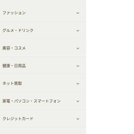
ファッション
すべて見る
グルメ・ドリンク
総合通販
すべて見る
美容・コスメ
ファッション
すべて見る
健康・日用品
インナー・下着
グルメ
すべて見る
ネット買取
スーツ・フォーマル
お酒
ヘアケア
すべて見る
家電・パソコン・スマートフォン
食材宅配
エステ・サロン
スポーツ・フィットネス
すべて見る
クレジットカード
ウォーターサーバー
メンズ美容
日用品・薬局・からだ
ネット買取
すべて見る