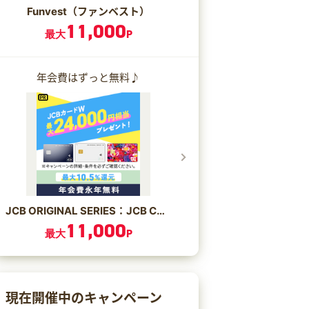
Funvest（ファンベスト）
11,000
最大
P
年会費はずっと無料♪
JCB ORIGINAL SERIES：JCB CARD W/JCB CARD W plus L
11,000
最大
P
現在開催中のキャンペーン