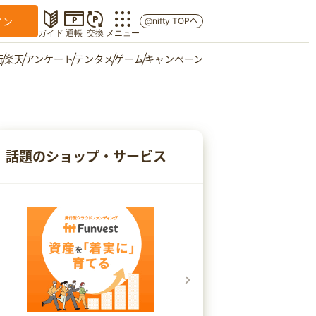
イン
@nifty TOPへ
ガイド
通帳
交換
メニュー
行
楽天
アンケート
テンタメ
ゲーム
キャンペーン
マイショップ
友達紹介
話題のショップ・サービス
ご意見箱