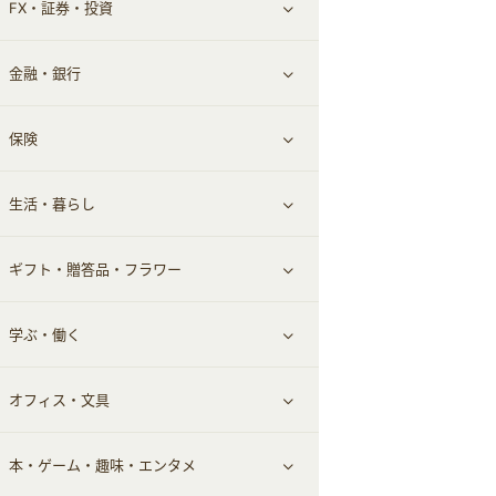
FX・証券・投資
家電・パソコン・ソフトウェア
すべて見る
金融・銀行
通信・レンタルサーバー
クレジットカード
すべて見る
保険
スマホアプリ
FX
すべて見る
生活・暮らし
スマホ・携帯電話・SIM
証券
銀行・ネット銀行
すべて見る
ギフト・贈答品・フラワー
定額制有料コンテンツ
仮想通貨
キャッシング・ローン
保険相談・面談
すべて見る
学ぶ・働く
その他投資
その他金融
住まい・暮らし
すべて見る
オフィス・文具
不動産
ギフト・贈答品
すべて見る
本・ゲーム・趣味・エンタメ
引越し
習い事・学習・学校
すべて見る