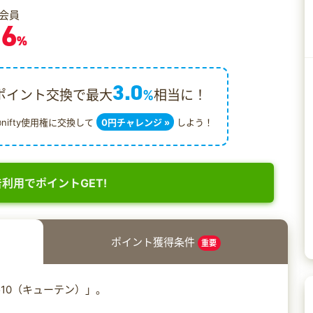
会員
.6
%
3.0
ポイント交換で最大
%
相当に！
@nifty使用権に交換して
0円チャレンジ »
しよう！
利用でポイントGET!
ポイント獲得条件
重要
10（キューテン）」。