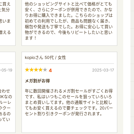
に買え
他のショッピングサイトと比べて価格がとても
た気分
安く、さらにクーポンが併用できたので、かな
りお得に購入できました。こちらのショップは
思いま
初めての利用でしたが、商品も問題なく届き、
梱包や発送も丁寧でした。お得に安心して買い
増える
物ができるので、今後もリピートしたいと思い
ます！
kopioさん 50代 / 女性
-05-19
4
2025-03-17
メガ割がお得
合わせ
年に数回開催されるメガ割セールがすごくお得
OKなの
です、私はいつもこのセールを狙っていろいろ
ルーレ
まとめ買いしてます。他の通販サイトと比較し
やクー
てもお安く買えるので要チェックです。20パー
あるの
セント割り引きクーポンが発行されます。
ってい