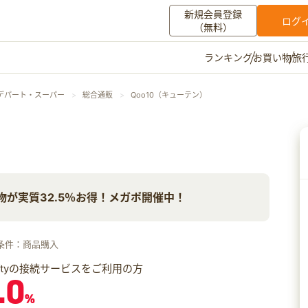
新規会員登録
ログ
（無料）
お買い物
旅
ランキング
マイメニュー
デパート・スーパー
総合通販
Qoo10（キューテン）
ポイント通帳
ポイント交換
登録情報
）
その他
物が実質32.5％お得！メガポ開催中！
お知らせ
初心者ガイド
よくある質問
キャンペーン
お問い合わせ
条件：商品購入
ログイン
iftyの接続サービスをご利用の方
.0
%