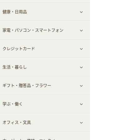
健康・日用品
インナー・下着
グルメ
すべて見る
家電・パソコン・スマートフォン
靴・フットウェア
ドリンク
スキンケア
すべて見る
クレジットカード
小物・かばん
お酒
メイクアップ
健康食品｜青汁・飲料
すべて見る
生活・暮らし
スーツ・フォーマル
食材宅配
ヘアケア
健康食品｜乳酸菌・ケフィア
家電・パソコン・ソフトウェア
すべて見る
ギフト・贈答品・フラワー
メンズ美容
健康食品｜その他
スマホ・携帯電話・SIM
クレジットカード
すべて見る
学ぶ・働く
美容・ダイエット用品
スポーツ・フィットネス
車情報・カーシェア・レンタル
すべて見る
オフィス・文具
脱毛用品
日用品・薬局・からだ
お役立ち
ギフト・贈答品
すべて見る