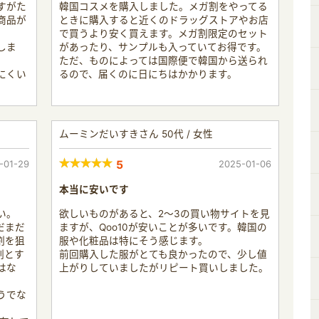
すがた
韓国コスメを購入しました。メガ割をやってる
商品が
ときに購入すると近くのドラッグストアやお店
で買うより安く買えます。メガ割限定のセット
しま
があったり、サンプルも入っていてお得です。
ただ、ものによっては国際便で韓国から送られ
にくい
るので、届くのに日にちはかかります。
ムーミンだいすきさん 50代 / 女性
-01-29
5
2025-01-06
本当に安いです
い。
欲しいものがあると、2～3の買い物サイトを見
だまだ
ますが、Qoo10が安いことが多いです。韓国の
割を狙
服や化粧品は特にそう感じます。
割とす
前回購入した服がとても良かったので、少し値
はな
上がりしていましたがリピート買いしました。
うでな
。