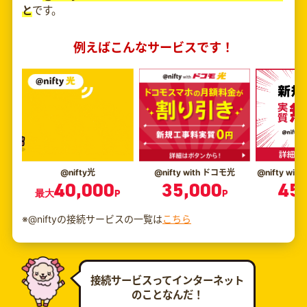
と
です。
例えばこんなサービスです！
@nifty光
@nifty with ドコモ光
@nifty wi
40,000
35,000
45
最大
P
P
※@niftyの接続サービスの一覧は
こちら
接続サービスってインターネット
のことなんだ！