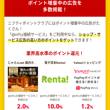
ポイント増量中の広告を
多数掲載！
ニフティポイントクラブにはポイント増量中の広告がた
くさん！
「@nifty接続サービス」をご利用中なら、
ショップ・サ
ービス広告の高い方のポイントをゲット
できます！
業界高水準のポイント還元！
じゃらんnet 国内ホテル予約
電子貸本Renta!
Yahoo!ショッピング
@niftyの接続サービスをご
@niftyの接続サービスをご
@niftyの接続サービスをご
利用の方
利用の方
利用の方
2.0
10.0
1.2
%
%
%