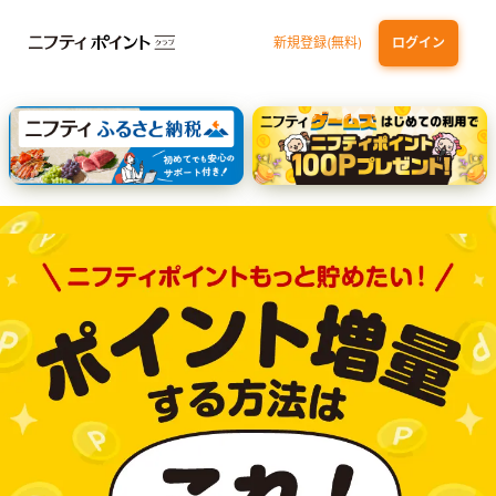
新規登録(無料)
ログイン
dカード GOLD
三井住友カード ゴールド（NL）（家族カード発行）
【実質初月無料】DMM | Disney+(ディズニープラス) セットプラン
SBI証券 確定拠出年金（iDeCo）