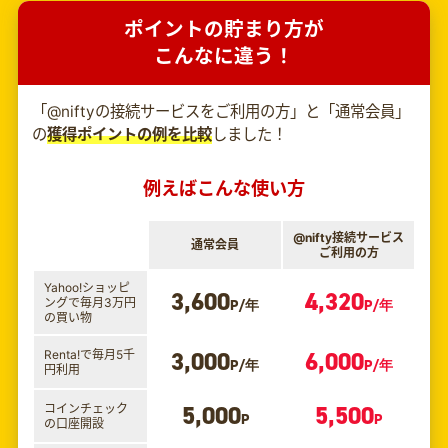
ポイントの貯まり方が
こんなに違う！
「@niftyの接続サービスをご利用の方」と「通常会員」
の
獲得ポイントの例を比較
しました！
例えばこんな使い方
@nifty接続サービス
通常会員
ご利用の方
Yahoo!ショッピ
3,600
4,320
ングで毎月3万円
P/年
P/年
の買い物
3,000
6,000
Renta!で毎月5千
P/年
P/年
円利用
5,000
5,500
コインチェック
P
P
の口座開設