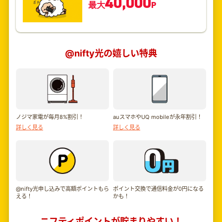
40,000
最大
P
@nifty光の嬉しい特典
ノジマ家電が毎月8%割引！
auスマホやUQ mobileが永年割引！
詳しく見る
詳しく見る
@nifty光申し込みで高額ポイントもら
ポイント交換で通信料金が0円になる
える！
かも！
ニフティポイントが貯まりやすい！