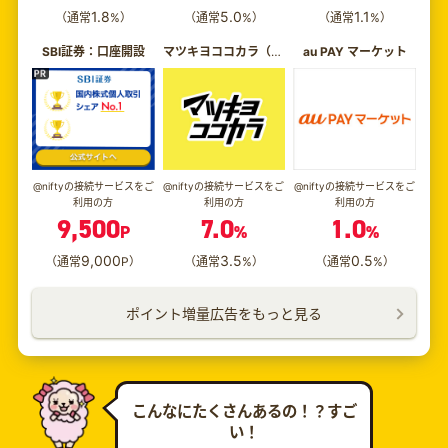
1.8
5.0
1.1
（通常
%）
（通常
%）
（通常
%）
SBI証券：口座開設
マツキヨココカラ（旧マツモトキヨシ）
au PAY マーケット
@niftyの接続サービスをご
@niftyの接続サービスをご
@niftyの接続サービスをご
利用の方
利用の方
利用の方
9,500
7.0
1.0
P
%
%
9,000
3.5
0.5
（通常
P）
（通常
%）
（通常
%）
ポイント増量広告をもっと見る
こんなにたくさんあるの！？すご
い！