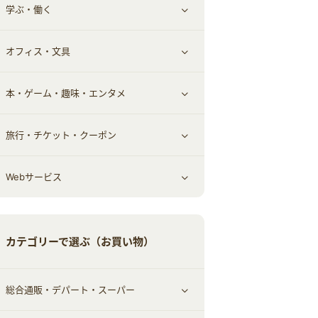
学ぶ・働く
その他投資
その他金融
住まい・暮らし
すべて見る
オフィス・文具
不動産
ギフト・贈答品
すべて見る
本・ゲーム・趣味・エンタメ
引越し
習い事・学習・学校
すべて見る
旅行・チケット・クーポン
エコ・エネルギー
仕事・転職
オフィス・文具
すべて見る
Webサービス
車情報・カーシェア・レンタル
ゲーム・趣味
すべて見る
中古車
音楽・シネマ・エンタメ
旅行・レジャー・航空券・宿泊
すべて見る
カテゴリーで選ぶ（お買い物）
結婚・恋愛
本
チケット・クーポン・チラシ
Webサービス(コミュニティ)
総合通販・デパート・スーパー
お役立ち