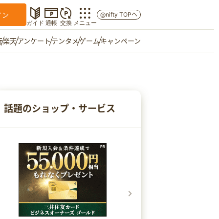
イン
@nifty TOPへ
ガイド
通帳
交換
メニュー
行
楽天
アンケート
テンタメ
ゲーム
キャンペーン
マイショップ
友達紹介
話題のショップ・サービス
ご意見箱