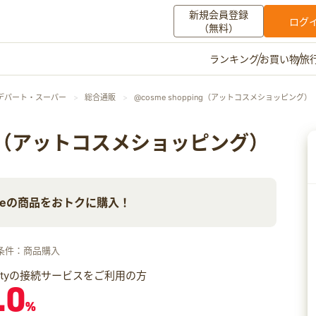
新規会員登録
ログ
（無料）
お買い物
旅
ランキング
マイメニュー
デパート・スーパー
総合通販
@cosme shopping（アットコスメショッピング）
ポイント通帳
ポイント交換
登録情報
ping（アットコスメショッピング）
その他
meの商品をおトクに購入！
お知らせ
初心者ガイド
よくある質問
キャンペーン
お問い合わせ
条件：商品購入
ログイン
iftyの接続サービスをご利用の方
.0
%