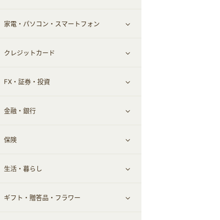
家電・パソコン・スマートフォン
食材宅配
エステ・サロン
スポーツ・フィットネス
すべて見る
クレジットカード
ウォーターサーバー
メンズ美容
日用品・薬局・からだ
ネット買取
すべて見る
FX・証券・投資
家電・パソコン・ソフトウェア
すべて見る
金融・銀行
通信・レンタルサーバー
クレジットカード
すべて見る
保険
スマホアプリ
FX
すべて見る
生活・暮らし
スマホ・携帯電話・SIM
証券
銀行・ネット銀行
すべて見る
ギフト・贈答品・フラワー
定額制有料コンテンツ
仮想通貨
キャッシング・ローン
保険相談・面談
すべて見る