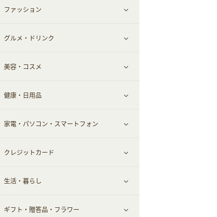
ファッション
すべて見る
赤ちゃん・こども・マタニティ
グルメ・ドリンク
総合通販
すべて見る
ペット
美容・コスメ
デパート・スーパー
ファッション
すべて見る
ふるさと納税
健康・日用品
インナー・下着
グルメ
すべて見る
家電・パソコン・スマートフォン
靴・フットウェア
ドリンク
スキンケア
すべて見る
クレジットカード
小物・かばん
お酒
メイクアップ
健康食品｜青汁・飲料
すべて見る
生活・暮らし
スーツ・フォーマル
食材宅配
ヘアケア
健康食品｜乳酸菌・ケフィア
家電・パソコン・ソフトウェア
すべて見る
ギフト・贈答品・フラワー
メンズ美容
健康食品｜その他
スマホ・携帯電話・SIM
クレジットカード
すべて見る