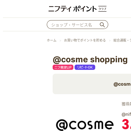
ホーム
お買い物でポイントを貯める
総合通販・
@cosme shop
@cos
獲得
@n
3