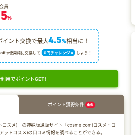
会員
.5
%
4.5
ポイント交換で最大
%
相当に！
@nifty使用権に交換して
0円チャレンジ »
しよう！
利用でポイントGET!
ポイント獲得条件
重要
トコスメ)」の姉妹版通販サイト「cosme.com(コスメ・コ
e(アットコスメ)の口コミ情報を調べることができる。