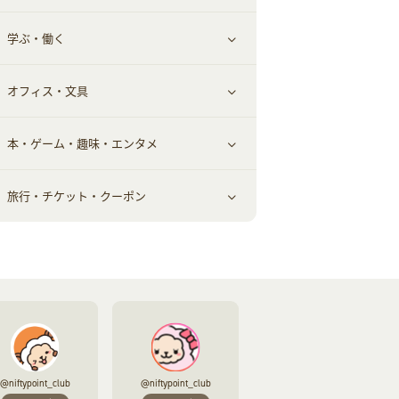
学ぶ・働く
美容・ダイエット用品
スポーツ・フィットネス
車情報・カーシェア・レンタル
すべて見る
オフィス・文具
脱毛用品
日用品・薬局・からだ
お役立ち
ギフト・贈答品
すべて見る
本・ゲーム・趣味・エンタメ
美容食品
生活雑貨・家具インテリア
フラワー
習い事・学習・学校
すべて見る
旅行・チケット・クーポン
赤ちゃん・こども・マタニティ
オフィス・文具
すべて見る
ペット
ゲーム・趣味
すべて見る
ふるさと納税
音楽・シネマ・エンタメ
旅行・レジャー・航空券・宿泊
本
チケット・クーポン・チラシ
@niftypoint_club
@niftypoint_club