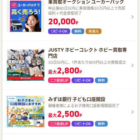
車買取オークション ユーカーパック
申込後60日以内に車両価格30万円以上で売却
成約＋代金受取完了
20,000
P
JUSTY ホビーコレクト ホビー買取専
門店
30日以内に、1件あたり800円以上の買取成立
2,800
最大
P
みずほ銀行 子ども口座開設
親権者様によるお子様用口座新規開設完了
2,500
最大
P