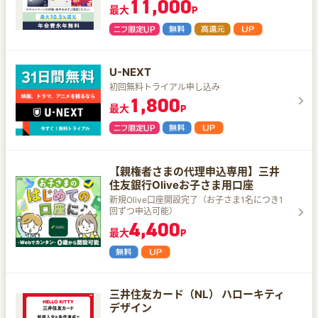
11,000
最大
P
U-NEXT
初回無料トライアル申し込み
1,800
最大
P
【親権者さまの代理申込専用】三井
住友銀行Oliveお子さま用口座
新規Olive口座開設完了（お子さま1名につき1
回ずつ申込可能）
4,400
最大
P
三井住友カード（NL） ハローキティ
デザイン