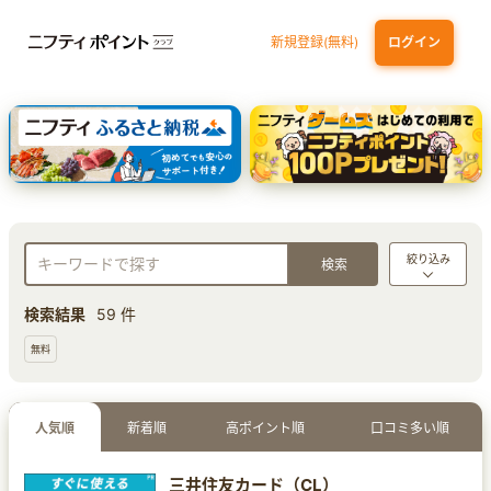
新規登録(無料)
ログイン
三井住友カード ゴールド（NL）（家族カード発行）
dカード GOLD
【実質初月無料】DMM | Disney+(ディズニープラス) セットプラン
SBI証券 確定拠出年金（iDeCo）
絞り込み
検索結果
59 件
無料
人気順
新着順
高ポイント順
口コミ多い順
三井住友カード（CL）