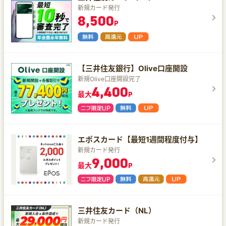
新規カード発行
8,500
P
【三井住友銀行】Olive口座開設
新規Olive口座開設完了
4,400
最大
P
エポスカード【最短1週間程度付与】
新規カード発行
9,000
最大
P
三井住友カード（NL）
新規カード発行