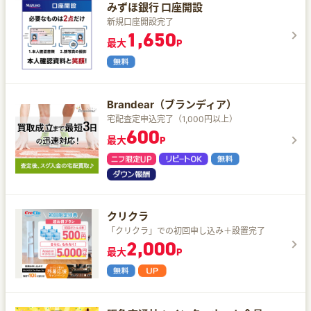
みずほ銀行 口座開設
新規口座開設完了
1,650
最大
P
Brandear（ブランディア）
宅配査定申込完了（1,000円以上）
600
最大
P
クリクラ
「クリクラ」での初回申し込み＋設置完了
2,000
最大
P