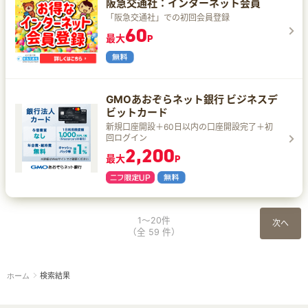
阪急交通社：インターネット会員
「阪急交通社」での初回会員登録
60
最大
P
GMOあおぞらネット銀行 ビジネスデ
ビットカード
新規口座開設＋60日以内の口座開設完了＋初
回ログイン
2,200
最大
P
1～20件
次へ
（全 59 件）
検索結果
ホーム