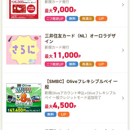
新規カード発行
9,000
最大
P
三井住友カード（NL）オーロラデザ
イン
新規カード発行
11,000
最大
P
【SMBC】Oliveフレキシブルペイ 一
般
新規Oliveアカウント申込+Oliveフレキシブル
ペイ 一般クレジットモード追加完了
4,500
最大
P