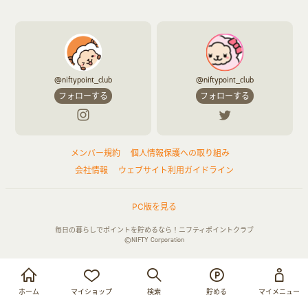
@niftypoint_club
@niftypoint_club
フォローする
フォローする
メンバー規約
個人情報保護への取り組み
会社情報
ウェブサイト利用ガイドライン
PC版を見る
毎日の暮らしでポイントを貯めるなら！ニフティポイントクラブ
©NIFTY Corporation
お買い物・サービス利用で貯める
ログイン
ホーム
マイショップ
検索
貯める
マイメニュー