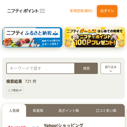
新規登録(無料)
ログイン
三井住友カード ゴールド（NL）（家族カード発行）
dカード GOLD
【実質初月無料】DMM | Disney+(ディズニープラス) セットプラン
SBI証券 確定拠出年金（iDeCo）
絞り込み
検索結果
721 件
ニフ限定UP
人気順
新着順
高ポイント順
口コミ多い順
Yahoo!ショッピング