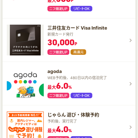
最大
P
三井住友カード Visa Infinite
新規カード発行
30,000
P
agoda
WEB予約後、480日以内の宿泊完了
6.0
最大
%
じゃらん 遊び・体験予約
予約後、実行完了
4.0
最大
%