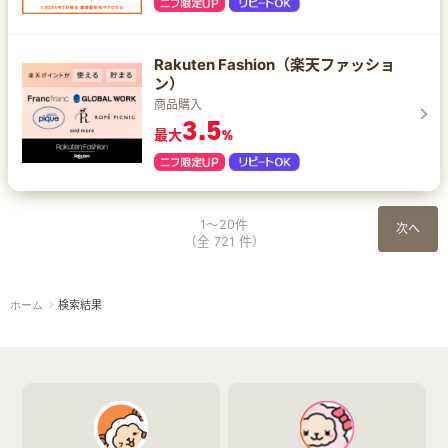
Rakuten Fashion（楽天ファッショ
ン）
商品購入
3.5
最大
%
1～20件
次へ
（全 721 件）
検索結果
ホーム