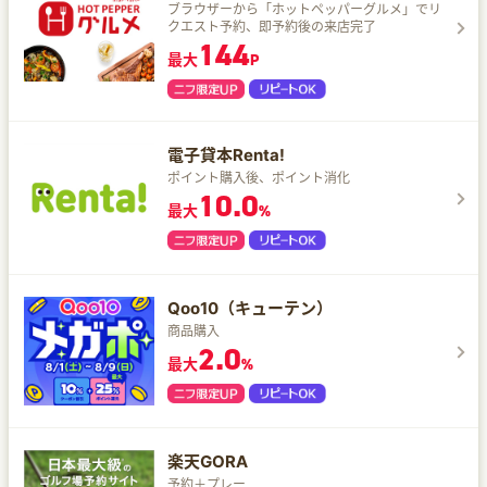
ブラウザーから「ホットペッパーグルメ」でリ
クエスト予約、即予約後の来店完了
144
最大
P
電子貸本Renta!
ポイント購入後、ポイント消化
10.0
最大
%
Qoo10（キューテン）
商品購入
2.0
最大
%
楽天GORA
予約＋プレー