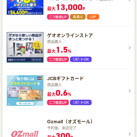
13,000
最大
P
ゲオオンラインストア
商品購入
1.5
最大
%
JCBギフトカード
商品購入
0.6
最大
%
Ozmall（オズモール）
予約後、来店完了
300