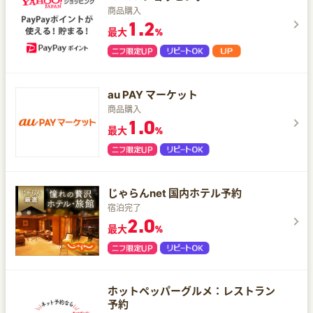
商品購入
1.2
最大
%
au PAY マーケット
商品購入
1.0
最大
%
じゃらんnet 国内ホテル予約
宿泊完了
2.0
最大
%
ホットペッパーグルメ：レストラン
予約