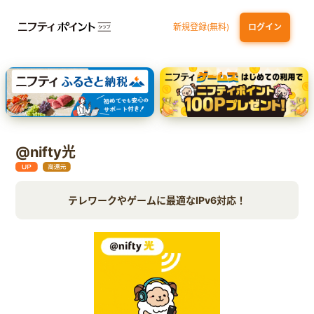
新規登録(無料)
ログイン
dカード GOLD
三井住友カード ゴールド（NL）（家族カード発行）
【実質初月無料】DMM | Disney+(ディズニープラス) セットプラン
SBI証券 確定拠出年金（iDeCo）
@nifty光
テレワークやゲームに最適なIPv6対応！