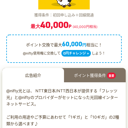
獲得条件：初回申し込み＋回線開通
40,000
最大
P
(40,000円相当)
60,000
ポイント交換で最大
円
相当に！
@nifty使用権に交換して
0円チャレンジ »
しよう！
広告紹介
ポイント獲得条件
重要
@nifty光とは、 NTT東日本/NTT西日本が提供する「フレッツ
光」と@niftyのプロバイダーがセットになった光回線インター
ネットサービス。
ご利用の用途やご予算にあわせて「1ギガ」と「10ギガ」の2種
類から選べます♪