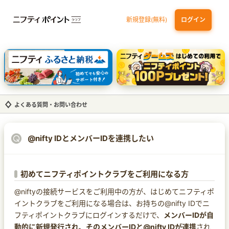
新規登録(無料)
ログイン
dカード GOLD
三井住友カード ゴールド（NL）（家族カード発行）
【実質初月無料】DMM | Disney+(ディズニープラス) セットプラン
SBI証券 確定拠出年金（iDeCo）
よくある質問・お問い合わせ
@nifty IDとメンバーIDを連携したい
初めてニフティポイントクラブをご利用になる方
@niftyの接続サービスをご利用中の方が、はじめてニフティポ
イントクラブをご利用になる場合は、お持ちの@nifty IDでニ
フティポイントクラブにログインするだけで、
メンバーIDが自
動的に新規発行され、そのメンバーIDと@nifty IDが連携
され