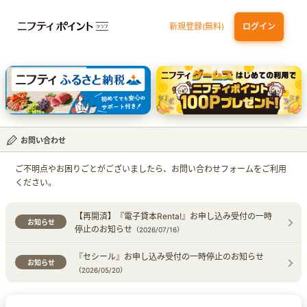
新規登録(無料)
ログイン
dカード
九州カードNEXT
JCB ORIGINAL SERIES：JCBカード S
三井住友カード ゴールド（NL）（家族カード発行）
【実質初月無料】DMM | Disney+(ディズニープラス) セットプラン
お問い合わせ
ご不明点やお困りごとがございましたら、お問い合わせフォームをご利用
ください。
【再開済】『電子貸本Renta!』お申し込み受付の一時
お知らせ
停止のお知らせ
（2026/07/16）
『セシール』お申し込み受付の一時停止のお知らせ
お知らせ
（2026/05/20）